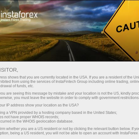
Трейдерам
Форекс аналитика
Форекс ТВ
Форекс-видео новости
ISITOR,
ess shows that you are currently located in the USA. If you are a resident of the Uni
ibited from using the services of InstaFintech Group including online trading, online
drawal of funds, etc.
k you are seeing this message by mistake and your location is not the US, kindly pro
herwise, you must leave the website in order to comply with government restrictions
ur IP address show your location as the USA?
ахунок
sing a VPN provided by a hosting company based in the United States;
oes not have proper WHOIS records;
occurred in the WHOIS geolocation database.
унок
irm whether you are a US resident or not by clicking the relevant button below. If y
ption, being a US resident, you will not be able to open an account with InstaForex