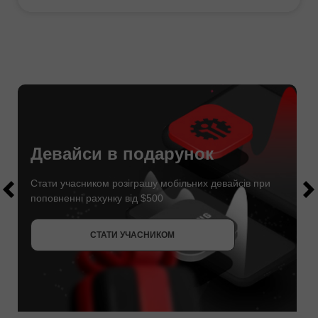
Девайси в подарунок
$1000
$1000
Стати учасником розіграшу мобільних девайсів при
поповненні рахунку від $500
СТАТИ УЧАСНИКОМ
ОТРИМАТИ БОНУС
СТАТИ УЧАСНИКОМ
СТАТИ УЧАСНИКОМ