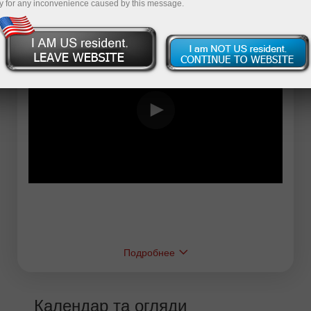
y for any inconvenience caused by this message.
Подробнее
Календар та огляди