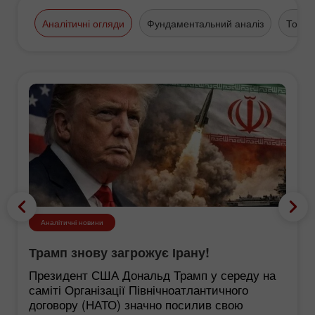
Аналітичні огляди
Фундаментальний аналіз
Торго
Аналітичні новини
Трамп знову загрожує Ірану!
Президент США Дональд Трамп у середу на
саміті Організації Північноатлантичного
договору (НАТО) значно посилив свою