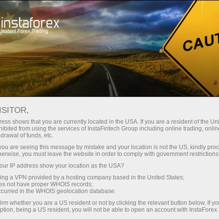
Трейдерам
Форекс аналитика
Форекс ТВ
Форекс-видео новости
ISITOR,
ess shows that you are currently located in the USA. If you are a resident of the Uni
ibited from using the services of InstaFintech Group including online trading, online
drawal of funds, etc.
k you are seeing this message by mistake and your location is not the US, kindly pro
herwise, you must leave the website in order to comply with government restrictions
ur IP address show your location as the USA?
счёт
Відкр
sing a VPN provided by a hosting company based in the United States;
oes not have proper WHOIS records;
occurred in the WHOIS geolocation database.
ньги
Від
irm whether you are a US resident or not by clicking the relevant button below. If y
ption, being a US resident, you will not be able to open an account with InstaForex