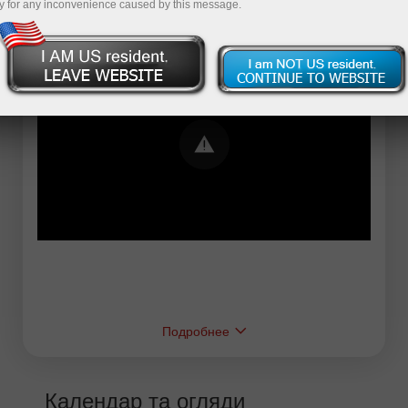
y for any inconvenience caused by this message.
Error loading YouTube: Video could not be
played
Подробнее
Календар та огляди