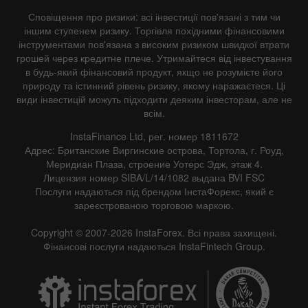
Сповіщення про ризики: всі інвестиції пов'язані з тим чи
іншим ступенем ризику. Торгівля похідними фінансовими
інструментами пов'язана з високим ризиком швидкої втрати
грошей через кредитне плече. Утримайтеся від інвестування
в будь-який фінансовий продукт, якщо не розумієте його
природу та істинний рівень ризику, якому наражаєтеся. Ці
види інвестицій можуть підходити деяким інвесторам, але не
всім.
InstaFinance Ltd, рег. номер 1811672
Адрес: Британские Виргинские острова, Тортола, г. Роуд,
Меридиан Плаза, строение Уотерс Эдж, этаж 4.
Лицензия номер SIBA/L/14/1082 выдана BVI FSC
Послуги надаються під брендом ІнстаФорекс, який є
зареєстрованою торговою маркою.
Copyright © 2007-2026 InstaForex. Всі права захищені.
Фінансові послуги надаються InstaFintech Group.