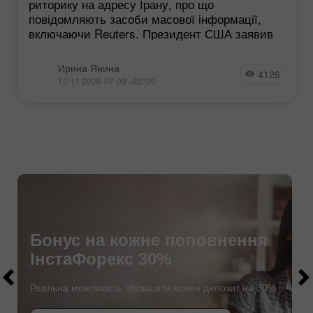
риторику на адресу Ірану, про що
повідомляють засоби масової інформації,
включаючи Reuters. Президент США заявив
Ирина Янина
4126
12:11 2026-07-09 +02:00
Бонус на кожне поповнення
$1000
ІнстаФорекс 30%
$1000
Реальна можливість збільшити кожен депозит на 30%