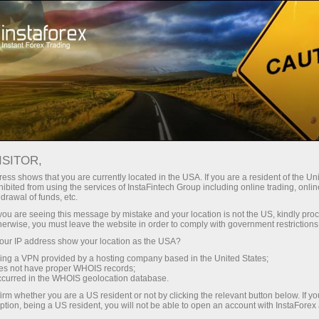
Трейдерам
Форекс аналитика
Форекс ТВ
Форекс-видео новости
ISITOR,
ess shows that you are currently located in the USA. If you are a resident of the Uni
ibited from using the services of InstaFintech Group including online trading, online
drawal of funds, etc.
k you are seeing this message by mistake and your location is not the US, kindly pro
herwise, you must leave the website in order to comply with government restrictions
ur IP address show your location as the USA?
счёт
Відкр
sing a VPN provided by a hosting company based in the United States;
oes not have proper WHOIS records;
occurred in the WHOIS geolocation database.
ньги
Від
irm whether you are a US resident or not by clicking the relevant button below. If y
ption, being a US resident, you will not be able to open an account with InstaForex