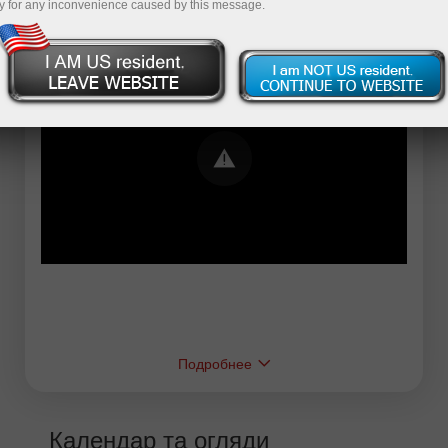
y for any inconvenience caused by this message.
Error loading YouTube: Video could not be
played
Подробнее
Календар та огляди