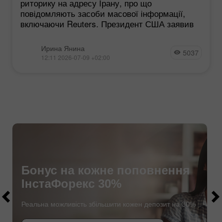
риторику на адресу Ірану, про що
повідомляють засоби масової інформації,
включаючи Reuters. Президент США заявив
Ирина Янина
5037
12:11 2026-07-09 +02:00
Бонус на кожне поповнення
$1000
ІнстаФорекс 30%
$1000
Реальна можливість збільшити кожен депозит на 30%