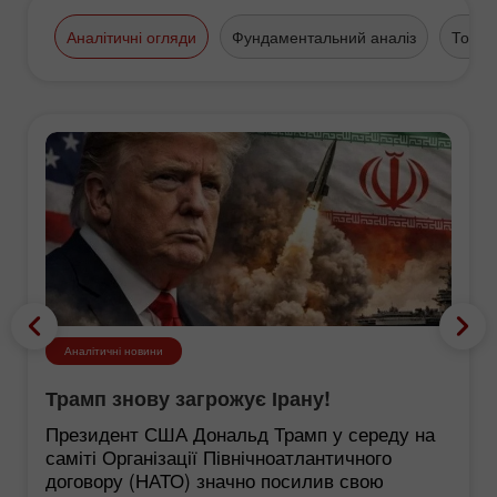
Аналітичні огляди
Фундаментальний аналіз
Торго
Аналітичні новини
Трамп знову загрожує Ірану!
Президент США Дональд Трамп у середу на
саміті Організації Північноатлантичного
договору (НАТО) значно посилив свою