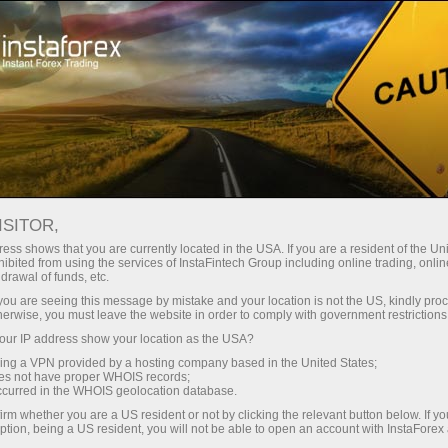
Трейдерам
Форекс аналитика
Форекс ТВ
Форекс-видео новости
ISITOR,
ess shows that you are currently located in the USA. If you are a resident of the Uni
ibited from using the services of InstaFintech Group including online trading, online
drawal of funds, etc.
k you are seeing this message by mistake and your location is not the US, kindly pro
herwise, you must leave the website in order to comply with government restrictions
ur IP address show your location as the USA?
счёт
Відкр
sing a VPN provided by a hosting company based in the United States;
oes not have proper WHOIS records;
occurred in the WHOIS geolocation database.
ньги
Від
irm whether you are a US resident or not by clicking the relevant button below. If y
ption, being a US resident, you will not be able to open an account with InstaForex