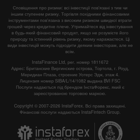
Сповіщення про ризики: всі інвестиції пов'язані з тим чи
іншим ступенем ризику. Торгівля похідними фінансовими
інструментами пов'язана з високим ризиком швидкої втрати
грошей через кредитне плече. Утримайтеся від інвестування
в будь-який фінансовий продукт, якщо не розумієте його
природу та істинний рівень ризику, якому наражаєтеся. Ці
види інвестицій можуть підходити деяким інвесторам, але не
всім.
InstaFinance Ltd, рег. номер 1811672
Адрес: Британские Виргинские острова, Тортола, г. Роуд,
Меридиан Плаза, строение Уотерс Эдж, этаж 4.
Лицензия номер SIBA/L/14/1082 выдана BVI FSC
Послуги надаються під брендом ІнстаФорекс, який є
зареєстрованою торговою маркою.
Copyright © 2007-2026 InstaForex. Всі права захищені.
Фінансові послуги надаються InstaFintech Group.