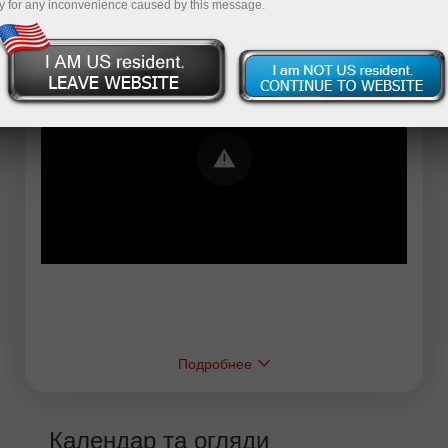
y for any inconvenience caused by this message.
Error loading YouTube: Video could not be
played
Подробнее
Календар та огляди