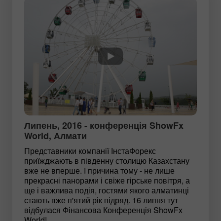
Липень, 2016 - конференція ShowFx
World, Алмати
Представники компанії ІнстаФорекс
приїжджають в південну столицю Казахстану
вже не вперше. І причина тому - не лише
прекрасні панорами і свіже гірське повітря, а
ще і важлива подія, гостями якого алматинці
стають вже п'ятий рік підряд. 16 липня тут
відбулася Фінансова Конференція ShowFx
World!