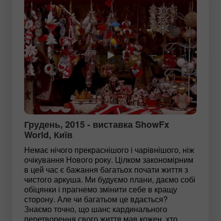
Грудень, 2015 - виставка ShowFx
World, Київ
Немає нічого прекраснішого і чарівнішого, ніж
очікування Нового року. Цілком закономірним
в цей час є бажання багатьох почати життя з
чистого аркуша. Ми будуємо плани, даємо собі
обіцянки і прагнемо змінити себе в кращу
сторону. Але чи багатьом це вдається?
Знаємо точно, що шанс кардинального
перетворення свого життя мав кожен, хто