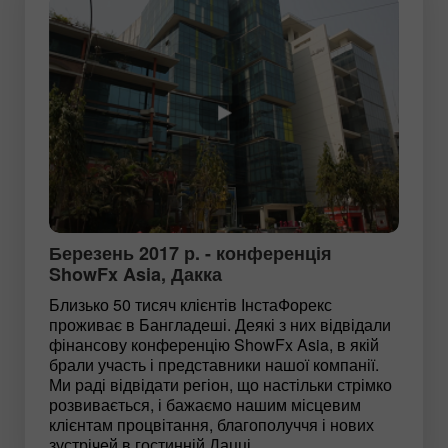
Березень 2017 р. - конференція
ShowFx Asia, Дакка
Близько 50 тисяч клієнтів ІнстаФорекс
проживає в Бангладеші. Деякі з них відвідали
фінансову конференцію ShowFx Asia, в якій
брали участь і представники нашої компанії.
Ми раді відвідати регіон, що настільки стрімко
розвивається, і бажаємо нашим місцевим
клієнтам процвітання, благополуччя і нових
зустрічей в гостинній Дацці.