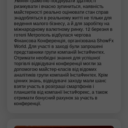
Уміння грамотно поєднувати здатності
ризикувати і вчасно зупиниться, наявність
майстерності реально оцінювати стан справ
знадобляться в реальному житті не тільки для
ведення малого бізнесу, а й для заробітку на
міжнародному валютному ринку. 12 березня в
готелі Метрополь відбулася чергова
Фінансова Конференція, організована ShowFx
World. Для участі в заході були запрошені
представники групи компаній ІнстаФинтех.
Отримати необхідні знання для успішної
торгівлі відвідувачі конференції могли за
допомогою майстер-класів від відомих
аналітиків групи компаній ІнстаФинтех. Крім
цінних знань, відвідувачі заходу мали шанс
взяти участь в розіграші смартфонів і
планшетів від компанії ІнстаФорекс, а також
отримати бонусний рахунок за участь в
конференції.