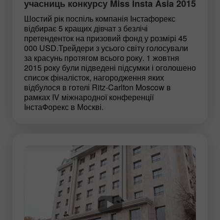
учасниць конкурсу Miss Insta Asia 2015
Шостий рік поспіль компанія Інстафорекс
відбирає 5 кращих дівчат з безлічі
претенденток на призовий фонд у розмірі 45
000 USD.Трейдери з усього світу голосували
за красунь протягом всього року. 1 жовтня
2015 року були підведені підсумки і оголошено
список фіналісток, нагородження яких
відбулося в готелі Ritz-Carlton Moscow в
рамках IV міжнародної конференції
ІнстаФорекс в Москві.