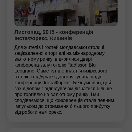
Листопад, 2015 - конференція
ІнстаФорекс, Кишинів
Для жителів і гостей молдавської столиці,
зацікавлених в торгівлі на міжнародному
валютному ринку, відкрилися двері
конференц-залу готелю Radisson Blu
Leogrand. Саме тут в стінах п'ятизіркового
готелю і відбулася довгоочікувана подія -
конференція ІнстаФорекс. Безсумнівно, цей
захід допоміг відвідувачам дізнатися більше
про торгівлю на валютному ринку. І ми
сподіваємося, що конференція стала певним
імпульсом до отримання більшого прибутку
від роботи на Форекс.