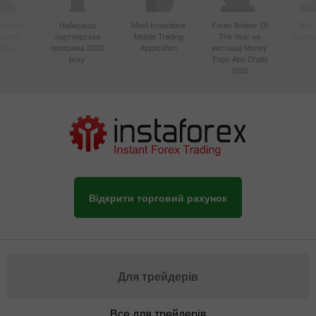
вніший
Найкраща
Most Innovative
Forex Broker Of
Best
в Азії
партнерська
Mobile Trading
The Year на
Techno
року
програма 2020
Application
виставці Money
року
Expo Abu Dhabi
2025
Відкрити торговий рахунок
Для трейдерів
Все для трейдерів