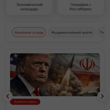
Экономический
География с
календарь
ИнстаФорекс
Аналітичні огляди
Фундаментальний аналіз
Торго
Аналітичні новини