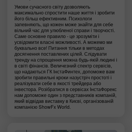
Умови сучасного світу дозволяють
максимально спростити наше життя і зробити
його більш ефективним. Психологи
запевняють, що кожен може знайти для себе
вільний час для улюбленої справи і творчості.
Саме основне правило - це зрозуміти і
усвідомити власні можливості. А можемо ми
буквально все! Питання тільки в методах
досягнення поставлених цілей. Слідувати
тренду на спрощення можна будь-якій людині і
в світі фінансів. Величезний спектр сервісів,
що надаються ГК ІнстаФинтех, допоможе вам
зробити правильні кроки назустріч простоті і
реалізувати себе в якості трейдера або
інвестора. Розібратися в сервісах ІнстаФорекс
нам допоможе один з представників компаній,
який відвідав виставку в Києві, організованій
компанією ShowFx World.