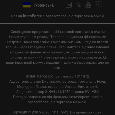
Українська
Бренд InstaForex
є зареєстрованою торговою маркою
Сповіщення про ризики: всі інвестиції пов'язані з тим чи
іншим ступенем ризику. Торгівля похідними фінансовими
інструментами пов'язана з високим ризиком швидкої втрати
грошей через кредитне плече. Утримайтеся від інвестування
в будь-який фінансовий продукт, якщо не розумієте його
природу та істинний рівень ризику, якому наражаєтеся. Ці
види інвестицій можуть підходити деяким інвесторам, але не
всім.
InstaFinance Ltd, рег. номер 1811672
Адрес: Британские Виргинские острова, Тортола, г. Роуд,
Меридиан Плаза, строение Уотерс Эдж, этаж 4.
Лицензия номер SIBA/L/14/1082 выдана BVI FSC
Послуги надаються під брендом ІнстаФорекс, який є
зареєстрованою торговою маркою.
Copyright © 2007-2026 InstaForex. Всі права захищені.