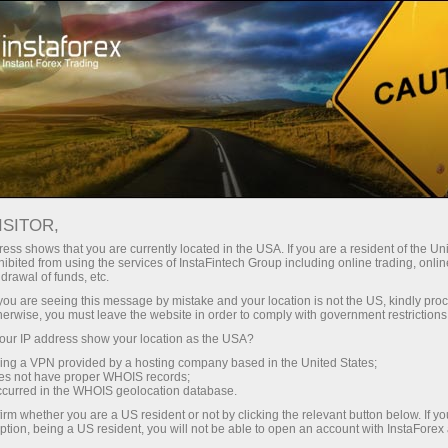
Трейдерам
Форекс аналітика
Форекс ТВ
ІнстаФорекс ТВ Події
ISITOR,
ess shows that you are currently located in the USA. If you are a resident of the Uni
ІнстаФорекс ТВ Події
ibited from using the services of InstaFintech Group including online trading, online
drawal of funds, etc.
k you are seeing this message by mistake and your location is not the US, kindly pro
События — это актуальные репортажи о
herwise, you must leave the website in order to comply with government restrictions
жизни за пределами торгового терминала.
ur IP address show your location as the USA?
sing a VPN provided by a hosting company based in the United States;
oes not have proper WHOIS records;
occurred in the WHOIS geolocation database.
irm whether you are a US resident or not by clicking the relevant button below. If y
ption, being a US resident, you will not be able to open an account with InstaForex
ахунок