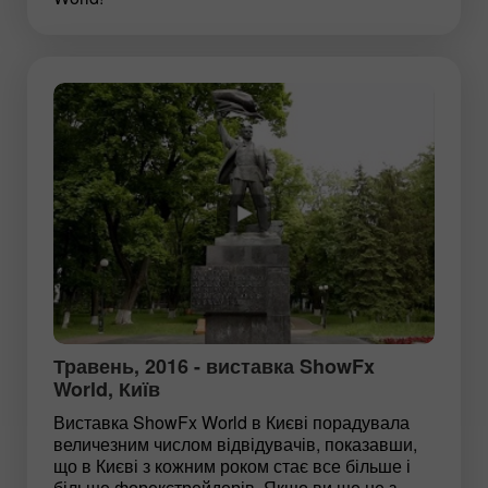
Травень, 2016 - виставка ShowFx
World, Київ
Виставка ShowFx World в Києві порадувала
величезним числом відвідувачів, показавши,
що в Києві з кожним роком стає все більше і
більше форекстрейдерів. Якщо ви ще не з