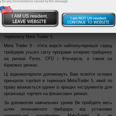
y for any inconvenience caused by this message.
На цій сторінці представлені відеоролики,
призначені для навчання торгівлі за допомогою
сучасного фінансового програмного забезпечення -
терміналу Meta Trader 5.
Meta Trader 5 - п'ята версія найпопулярнішої серед
трейдерів усього світу програми інтернет-трейдингу
на ринках Forex, CFD і Ф'ючерсів, а також на
біржових ринках.
Ці відеоматеріали допоможуть Вам освоїти основні
принципи торгівлі в терміналі MetaTrader 5, який по
праву вважається одним із кращих інструментів для
організації торгівлі на фінансових ринках.
За допомогою навчальних уроків Ви пройдете весь
шлях починаючого трейдера: від установки
торгівельної платформи MetaTrader 5 до