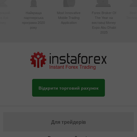
вніший
Найкраща
Most Innovative
Forex Broker Of
Best
в Азії
партнерська
Mobile Trading
The Year на
Techno
року
програма 2020
Application
виставці Money
року
Expo Abu Dhabi
2025
Відкрити торговий рахунок
Для трейдерів