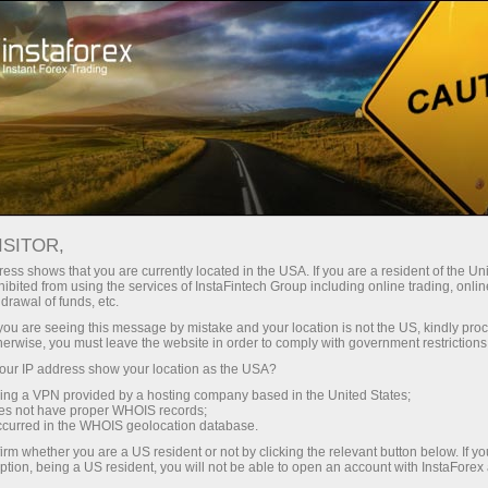
Трейдерам
Торгові умови
MetaTrader 5
НАВЧАЛЬНЕ ВІДЕО ПО
ISITOR,
РОБОТІ C ТЕРМІНАЛОМ
ess shows that you are currently located in the USA. If you are a resident of the Uni
ibited from using the services of InstaFintech Group including online trading, online
METATRADER 5
drawal of funds, etc.
k you are seeing this message by mistake and your location is not the US, kindly pro
herwise, you must leave the website in order to comply with government restrictions
ur IP address show your location as the USA?
ахунок
sing a VPN provided by a hosting company based in the United States;
oes not have proper WHOIS records;
occurred in the WHOIS geolocation database.
унок
irm whether you are a US resident or not by clicking the relevant button below. If y
ption, being a US resident, you will not be able to open an account with InstaForex