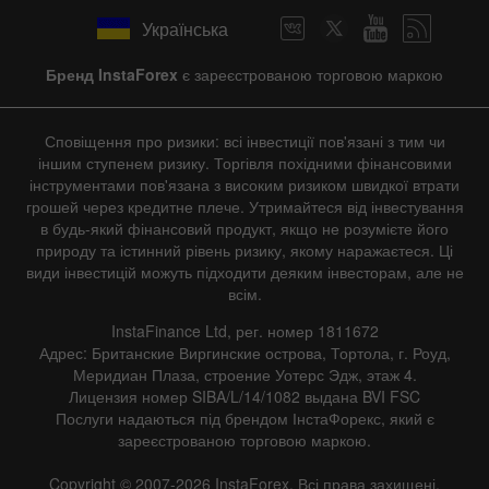
Українська
Бренд InstaForex
є зареєстрованою торговою маркою
Сповіщення про ризики: всі інвестиції пов'язані з тим чи
іншим ступенем ризику. Торгівля похідними фінансовими
інструментами пов'язана з високим ризиком швидкої втрати
грошей через кредитне плече. Утримайтеся від інвестування
в будь-який фінансовий продукт, якщо не розумієте його
природу та істинний рівень ризику, якому наражаєтеся. Ці
види інвестицій можуть підходити деяким інвесторам, але не
всім.
InstaFinance Ltd, рег. номер 1811672
Адрес: Британские Виргинские острова, Тортола, г. Роуд,
Меридиан Плаза, строение Уотерс Эдж, этаж 4.
Лицензия номер SIBA/L/14/1082 выдана BVI FSC
Послуги надаються під брендом ІнстаФорекс, який є
зареєстрованою торговою маркою.
Copyright © 2007-2026 InstaForex. Всі права захищені.