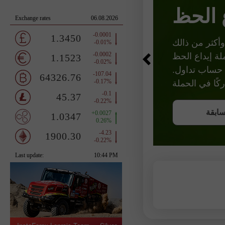
 الحظ
لال إيداع 3,000 دولار في حساب تداول.
ونص
سابقة
سابقة
سابقة