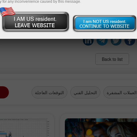
اد في الربع الثاني ، حيث انخفض المؤشر إلى -1.9 من 14.0 في فترة الأشهر الثلاثة السابقة. علاوة على ذلك ،
y for any inconvenience caused by this message.
منخفضة لم نشهدها منذ عام 1992. كما تراجعت توقعات الأسر بشأن الوضع الاقتصادي العام
Back to list
العملات المشفرة
التحليل الفني
التوقعات العاجلة