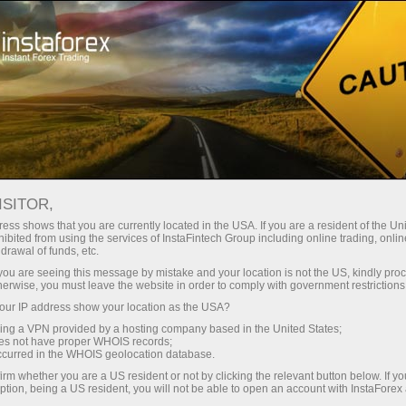
حب
منصة التداول
فتح الحساب الفوري
للمبتدئين
للمستثمرين
للشركاء
الحمل
ثقة المستهلك النرويجية هي الأضعف منذ 
1
ISITOR,
ess shows that you are currently located in the USA. If you are a resident of the Uni
ibited from using the services of InstaFintech Group including online trading, online
أن الثقة بين المستهلكين النرويجيين تراجعت في
drawal of funds, etc.
. وانخفضت ثقة المستهلك المعدلة موسمياً بشكل
k you are seeing this message by mistake and your location is not the US, kindly pro
herwise, you must leave the website in order to comply with government restrictions
ملحوظ إلى -11.7 في الربع الثاني من 0.7 في الربع السابق. كان هذا أكبر انخفاض فصلي منذ عام 1998 ، عندما
ur IP address show your location as the USA?
م إجراء الاستطلاع بالتعاون مع "كانتار بابلك" في
sing a VPN provided by a hosting company based in the United States;
كة "فاينانس نورج" إيدار كروتزر: "في الوقت الذي تشهد فيه
oes not have proper WHOIS records;
occurred in the WHOIS geolocation database.
 ، فإن توقعات الأسر النرويجية للتنمية الاقتصادية
irm whether you are a US resident or not by clicking the relevant button below. If y
 المالي خلال الاثني عشر شهرًا القادمة بشكل
ption, being a US resident, you will not be able to open an account with InstaForex