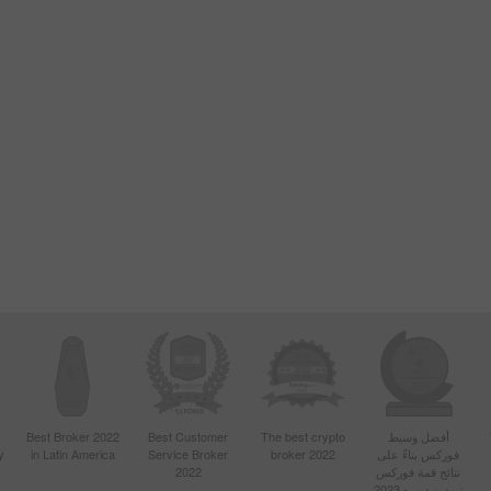
أفضل وسيط
The best crypto
Best Customer
Best Broker 2022
فوركس بناءً على
broker 2022
Service Broker
in Latin America
y
نتائج قمة فوركس
2022
تريدرز دبي - 2023