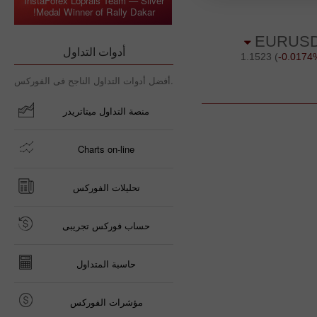
InstaForex Loprais Team — Silver
Medal Winner of Rally Dakar!
أدوات التداول
أفضل أدوات التداول الناجح فى الفوركس.
منصة التداول ميتاتريدر
Charts on-line
تحليلات الفوركس
حساب فوركس تجريبى
حاسبة المتداول
مؤشرات الفوركس