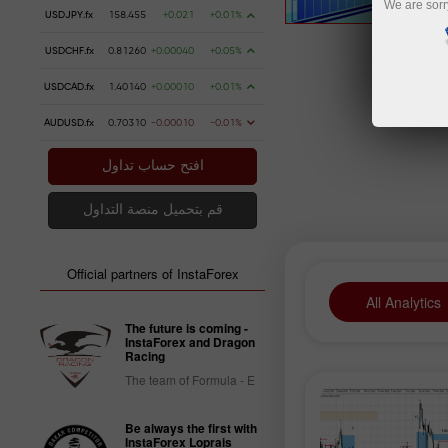
We are sorr
USDJPY.fx
158.455
+0.021
+0.01%
USDCHF.fx
0.81260
+0.00040
+0.05%
USDCAD.fx
1.40140
+0.00010
+0.01%
AUDUSD.fx
0.70310
-0.00010
-0.01%
افتح حساب تداول
قم بتحميل منصة التداول
Official partners of InstaForex
All Analytics
The future is coming -
InstaForex and Dragon
Racing
The team of Formula - E
Be always the first with
InstaForex Loprais