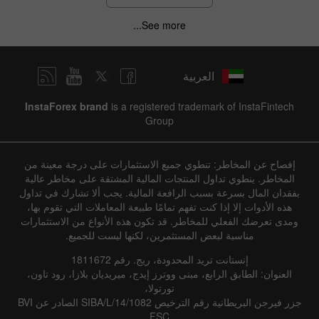
See more...
العربية
InstaForex brand
is a registered trademark of InstaFintech
Group
إفصاح عن المخاطر: تنطوي جميع الاستثمارات على درجة معينة من
المخاطر. ينطوي تداول المنتجات المالية المشتقة على مخاطر عالية
بفقدان المال بسرعة بسبب الرافعة المالية. يجب ألا تشارك في تداول
هذه الأدوات إلا إذا كنت تفهم تمامًا طبيعة المعاملات التي تقوم بها،
ومدى تعرضك الفعلي للمخاطر. قد تكون هذه الأنواع من الاستثمارات
مناسبة لبعض المستثمرين، لكنها ليست للجميع.
إنستانت تريد المحدودة، ريج. رقم 1811672
العنوان: الطابق الرابع، مبنى ووترز إيدج، ميريديان بلازا، رود تاون،
تورتولا،
جزر فيرجن البريطانية رقم الترخيص SIBA/L/14/1082 الصادر عن BVI
FSC