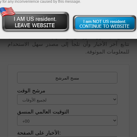
y for any inconvenience caused by this message.
التي تطرأ على الأسعار هي رد فعل على الأخبار. وتحليل
أحداث السوق هو أهم أداة للتنبؤ بتحركات الأسعار. وبدون
تحليل الأخبار الاقتصادية أو السياسية أو المالية العالمية ،
من المستحيل التنبؤ بحركة الأسعار، وبالتالي، للتداول
الناجح في سوق الفوركس من المهم للغاية بالنسبة لك أن
تتابع آخر الأخبار وأن تلجأ إلى مصدر سهل الاستخدام
للمعلومات الموثوقة.
مسح المرشح
مرشح الوقت
التوقيت العالمي المنسق
الأخبار على الصفحة: