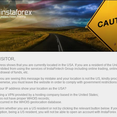
للمتداولين
أخبار سوق الفوركس
أخبار سوق الفوركس
ISITOR,
ess shows that you are currently located in the USA. If you are a resident of the Uni
ibited from using the services of InstaFintech Group including online trading, online
drawal of funds, etc.
الاشتراك بالبريد الإلكتروني
k you are seeing this message by mistake and your location is not the US, kindly pro
herwise, you must leave the website in order to comply with government restrictions
ur IP address show your location as the USA?
تحليلات في برقية
sing a VPN provided by a hosting company based in the United States;
oes not have proper WHOIS records;
occurred in the WHOIS geolocation database.
يعتمد سعر أي أصول مالية - الأسهم والعملات والنفط
irm whether you are a US resident or not by clicking the relevant button below. If y
ption, being a US resident, you will not be able to open an account with InstaForex
والمعادن وغيرها - على أحداث السوق. جميع التغييرات