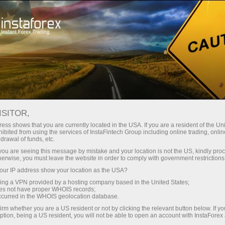
حب
منصة التداول
فتح الحساب الفوري
للمبتدئين
للمستثمرين
للشركاء
الحمل
ISITOR,
ess shows that you are currently located in the USA. If you are a resident of the Uni
25.11.2024: Fo
ibited from using the services of InstaFintech Group including online trading, online
يداع الأموال
drawal of funds, etc.
analysis f
k you are seeing this message by mistake and your location is not the US, kindly pro
herwise, you must leave the website in order to comply with government restrictions
ur IP address show your location as the USA?
sing a VPN provided by a hosting company based in the United States;
oes not have proper WHOIS records;
occurred in the WHOIS geolocation database.
irm whether you are a US resident or not by clicking the relevant button below. If y
ption, being a US resident, you will not be able to open an account with InstaForex