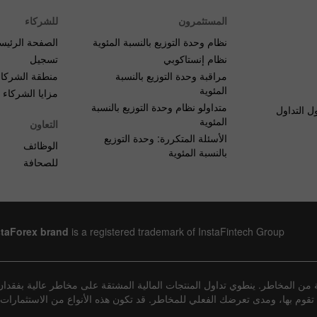
المستثمرون
للشركاء
نظام وحدة التوزيع بالنسبة المئوية
الصفحة الرئيس
نظام إنستاكوبي
تسجيل
مراقبة وحدة التوزيع بالنسبة
منطقة الشركاء
المئوية
مزايا الشركاء
متداولو نظام وحدة التوزيع بالنسبة
ل التداول
المئوية
التعاون
الأسئلة المتكررة: وحدة التوزيع
الوظائف
بالنسبة المئوية
للصحافة
staForex brand
is a registered trademark of InstaFintech Group
من المخاطر. ينطوي تداول المنتجات المالية المشتقة على مخاطر عالية بفقدان
لتي تقوم بها، ومدى تعرضك الفعلي للمخاطر. قد تكون هذه الأنواع من الاستثمارا