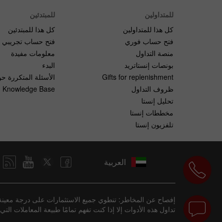
للمتداولين
للمبتدئين
كل هذا للمتداولين
كل هذا للمبتدئين
فتح حساب فوري
فتح حساب تجريبي
منصة التداول
معلومات مفيدة
بونصات إنستاتريد
البدء
Gifts for replenishment
الأسئلة المتكررة حو
ظروف التداول
Knowledge Base
تحليل إنستا
مخططات إنستا
تلفزيون إنستا
العربية
إفصاح عن المخاطر: تنطوي جميع الاستثمارات على درجة معينة 
تداول هذه الأدوات إلا إذا كنت تفهم تمامًا طبيعة المعاملات ا