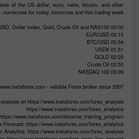
ates of the US dollar, euro, ruble, bitcoin, and other
currencies for today, tomorrow and this trading week.
00:00 Announcement of today’s analisys – EUR/USD, USD/JPY, BTC/USD, Dollar Index, Gold, Crude Oil and NAS100
00:15 EUR/USD
00:54 BTC/USD
01:51 USDX
02:25 GOLD
02:50 Crude Oil
03:09 NASDAQ 100
www.instaforex.com - reliable Forex broker since 2007
analysis on https://www.instaforex.com/forex_analysis
https://www.instaforex.com/forex_analytics
 https://www.instaforex.com/distance_training_program
 Forecast: https://www.instaforex.com/forex_analytics
r Analytics: https://www.instaforex.com/forex_analysis
nt: https://www.instaforex.com/fast_open_live_account