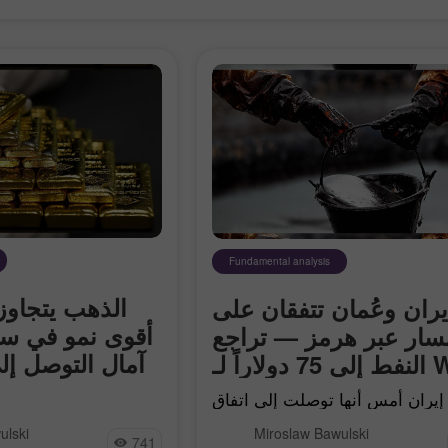
Fundamental analysis
يران وعُمان تتفقان على
أقوى نمو في ست
سار عبر هرمز — تراجع
آمال التوصل إل
اراً لـ WTI
إيران أمس أنها توصلت إلى اتفاق
مان بشأن مسار شحن مقترح عبر
ulski
Miroslaw Bawulski
رمز، وهو ما قد يمثل خطوة نحو
741
4,287.95 دو