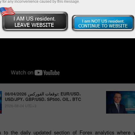
y for any inconvenience caused by this message.
توقعات الفوركس 08/04/2026: EUR/USD،
USD/JPY، GBP/USD، SP500، OIL، BTC
2026-08-04 UTC+3
 to the daily updated section of Forex analytics where y