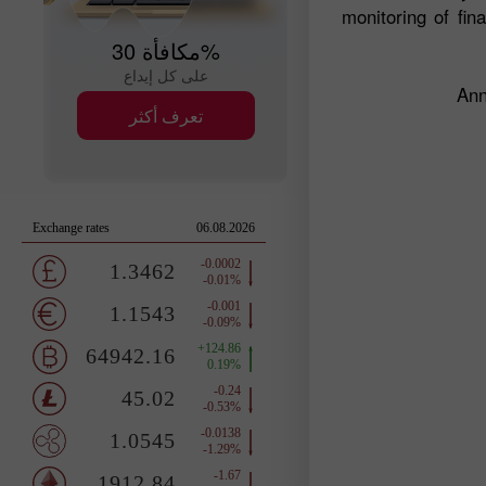
monitoring of fin
مكافأة 30%
على كل إيداع
تعرف أكثر