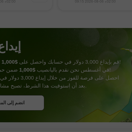
06 +02:00
09:15 2026-08-06 +02:00
اف العمليات في هذا الممر المائي
مؤقتة
افتح حساب حقيقي
الحيوي لإمدادات
4,300 دولار. و
صعود خلال ستة أشهر،
افتح
إيداع
وأكثر من ذالك!
قم بإيداع 3,000 دولار في حسابك واحصل على
$1,000
ضمن حملة إيداع الحظ!
في أغسطس نحن نقدم باليانصيب
$1,000
احصل على فرصة للفوز من خ
بعد أن استوفيت هذا الشرط، تصبح مشاركًا في الحملة.
احصل على ب
انضم إلى الم
انضم إلى الم
انضم إلى الم