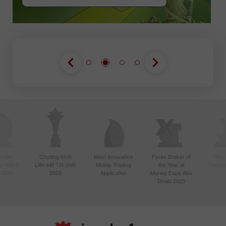
 giới
Chương trình
Most Innovative
Forex Broker of
Best
 nhất ở
Liên kết Tốt nhất
Mobile Trading
the Year at
Techno
 2020
2020
Application
Money Expo Abu
Dhabi 2025