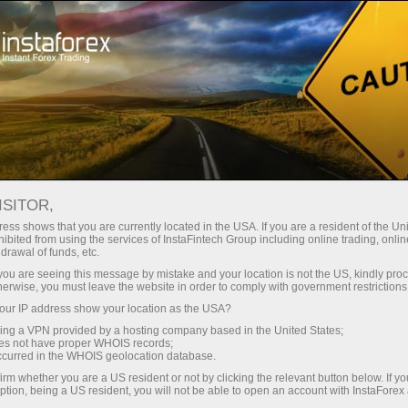
For Traders
Analytical Reviews
Technical analysis
ISITOR,
25.11.2024: Forex Analysis &
ess shows that you are currently located in the USA. If you are a resident of the Uni
ibited from using the services of InstaFintech Group including online trading, online
Reviews: Video analysis for
drawal of funds, etc.
November 25, 2024
k you are seeing this message by mistake and your location is not the US, kindly pro
herwise, you must leave the website in order to comply with government restrictions
ur IP address show your location as the USA?
sing a VPN provided by a hosting company based in the United States;
oes not have proper WHOIS records;
dịch
occurred in the WHOIS geolocation database.
irm whether you are a US resident or not by clicking the relevant button below. If y
ption, being a US resident, you will not be able to open an account with InstaForex
mo