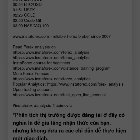
00:54 BTC/USD
01:51 USDX
02:25 GOLD
02:50 Crude Oil
03:09 NASDAQ 100
www.instaforex.com - reliable Forex broker since 2007
Read Forex analysis on
https://www.instaforex.com/forex_analysis
https://www.instaforex.com/forex_analytics
InstaForex course for beginners:
https://www.instaforex.com/distance_training_program
More Forex Forecast:
https://www.instaforex.com/forex_analytics
Popular Analytics: https://www.instaforex.com/forex_analysis
Open trading account:
https://www.instaforex.com/fast_open_live_account
#instaforex #analysis #jacimovic
*Phân tích thị trường được đăng tải ở đây có
nghĩa là để gia tăng nhận thức của bạn,
nhưng không đưa ra các chỉ dẫn để thực hiện
một giao dịch.