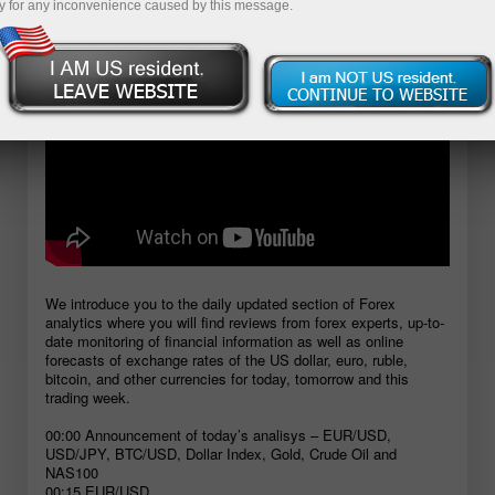
y for any inconvenience caused by this message.
We introduce you to the daily updated section of Forex
analytics where you will find reviews from forex experts, up-to-
date monitoring of financial information as well as online
forecasts of exchange rates of the US dollar, euro, ruble,
bitcoin, and other currencies for today, tomorrow and this
trading week.
00:00 Announcement of today’s analisys – EUR/USD,
USD/JPY, BTC/USD, Dollar Index, Gold, Crude Oil and
NAS100
00:15 EUR/USD