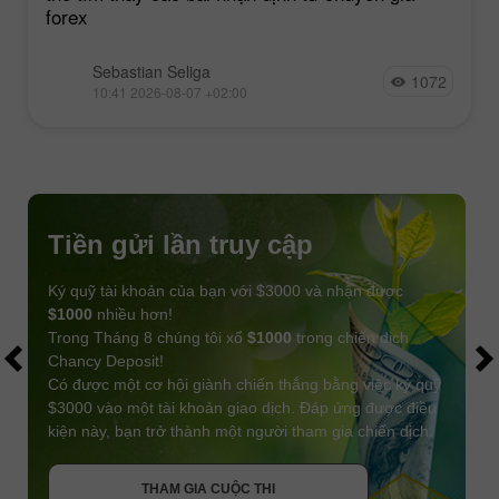
forex
Sebastian Seliga
1072
10:41 2026-08-07 +02:00
Tiền gửi lần truy cập
Ký quỹ tài khoản của bạn với $3000 và nhận được
$1000
nhiều hơn!
Trong Tháng 8 chúng tôi xổ
$1000
trong chiến dịch
Chancy Deposit!
Có được một cơ hội giành chiến thắng bằng việc ký quỹ
$3000 vào một tài khoản giao dịch. Đáp ứng được điều
kiện này, bạn trở thành một người tham gia chiến dịch.
NHẬN THƯỞNG
THAM GIA CUỘC THI
THAM GIA CUỘC THI
THAM GIA CUỘC THI