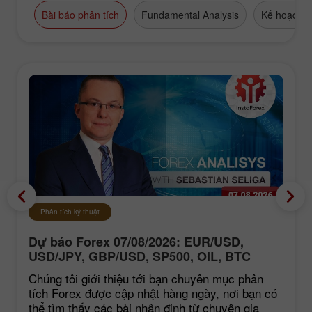
Bài báo phân tích
Fundamental Analysis
Kế hoạch g
Phân tích kỹ thuật
Dự báo Forex 07/08/2026: EUR/USD,
USD/JPY, GBP/USD, SP500, OIL, BTC
Chúng tôi giới thiệu tới bạn chuyên mục phân
tích Forex được cập nhật hàng ngày, nơi bạn có
thể tìm thấy các bài nhận định từ chuyên gia