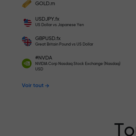
cadeaux
GOLD.m
Déposez des fonds et recevez un bonus 1
USDJPY.fx
000 fois supérieur à votre dépôt. X1000
US Dollar vs Japanese Yen
n’est pas une erreur. Plus le dépôt est
Déposez sur votre compte $333 —
important, plus le multiplicateur est élevé
GBPUSD.fx
Great Britain Pound vs US Dollar
$1,500
#NVDA
NVIDIA Corp Nasdaq Stock Exchange (Nasdaq)
USD
Tradez sans r
Voir tout
garantissons 
Bonus jusqu’à
To