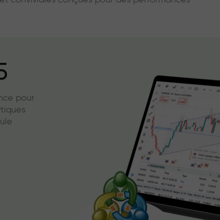
s et conviviales conçues pour des performances
5
ence pour
ytiques
ule