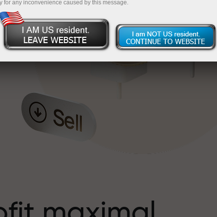
y for any inconvenience caused by this message.
s
ofit maximal