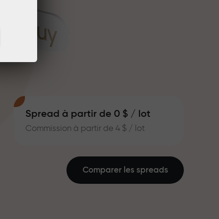
Spread à partir de 0 $ / lot
Commission à partir de 4 $ / lot
Comparer les spreads