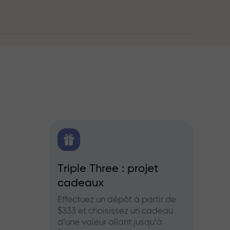
oute
FX.CO
Triple Three : projet
Bonus
cadeaux
es pour le
Partic
aies et les
InstaF
Effectuez un dépôt à partir de
profits
$333 et choisissez un cadeau
d’une valeur allant jusqu’à