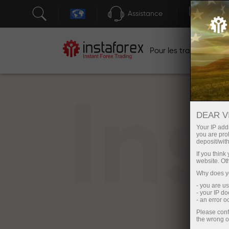
Assistance
Ouver
Po
Pour les traders
In
DEAR V
Your IP addr
you are proh
deposit/with
If you thin
website. Ot
Why does yo
- you are u
- your IP d
- an error 
Please conf
the wrong o