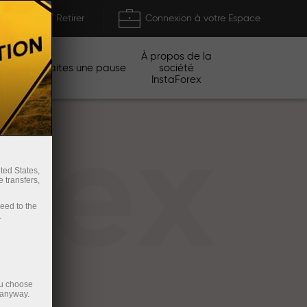
Déposer / Retirer
Connexion à votre Espace
À propos de la
gnes
Faites une pause
société
InstaForex
rex
ted States,
 transfers,
ceed to the
.
ou choose
 anyway.