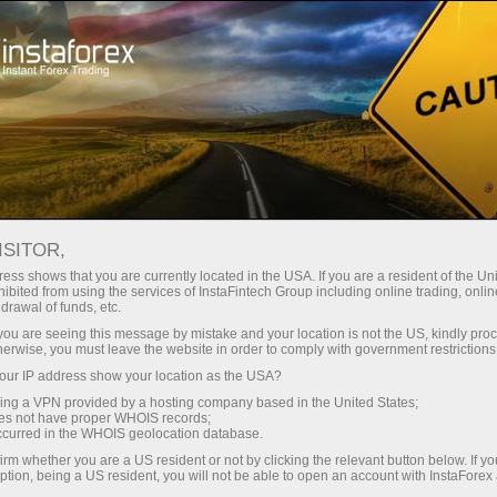
ture rapide de compte
Plateforme de trading
ur les traders
Pour les
Pour les
Campa
débutants
investisseurs
partenaires
staFo
ISITOR,
ess shows that you are currently located in the USA. If you are a resident of the Uni
ibited from using the services of InstaFintech Group including online trading, online
drawal of funds, etc.
k you are seeing this message by mistake and your location is not the US, kindly pro
herwise, you must leave the website in order to comply with government restrictions
ur IP address show your location as the USA?
sing a VPN provided by a hosting company based in the United States;
oes not have proper WHOIS records;
occurred in the WHOIS geolocation database.
irm whether you are a US resident or not by clicking the relevant button below. If y
ption, being a US resident, you will not be able to open an account with InstaForex