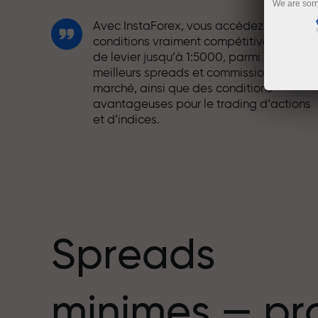
We are sorr
Avec InstaForex, vous accédez à des
conditions vraiment compétitives : effet
de levier jusqu’à 1:5000, parmi les
meilleurs spreads et commissions du
marché, ainsi que des conditions
avantageuses pour le trading d’actions
et d’indices.
Nous avons développé un système de
bonus qui rend le trading encore plus
mbre
attractif. Chaque client InstaForex peut
recevoir un bonus allant jusqu’à 30 % sur
son dépôt et profiter d’autres promotion
et offres spéciales.
Spreads
La vitesse sur la piste et la rapidité en
minimes — pr
trading partagent les mêmes valeurs.
Aleš Loprais apporte l’esprit de