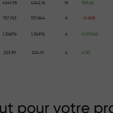
4341.95
4342.16
15
105.65
157.763
157.844
6
-0.608
 choisissez un cadeau d’une valeur all
.
1.34876
1.34976
6
0.00345
223.95
224.01
6
4.50
isque — nous
vos profits
 X1000 — le plus
ut pour votre pro