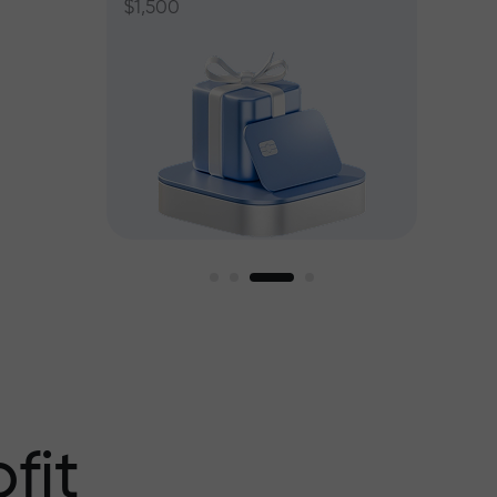
$1,500
ant jusqu’à
fit