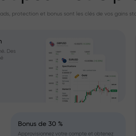
licateur du marc
ads, protection et bonus sont les clés de vos gains st
n
hé. Des
hé
Bonus de 30 %
Approvisionnez votre compte et obtenez