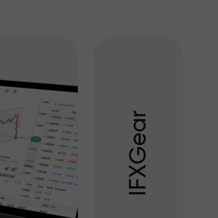
r
a
e
G
X
F
I