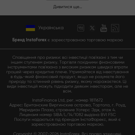
Дивитися ще...
Українська
Бренд InstaForex
є зареєстрованою торговою маркою
Сповіщення про ризики: всі інвестиції пов'язані з тим чи
іншим ступенем ризику. Торгівля похідними фінансовими
інструментами пов'язана з високим ризиком швидкої втрати
грошей через кредитне плече. Утримайтеся від інвестування
в будь-який фінансовий продукт, якщо не розумієте його
природу та істинний рівень ризику, якому наражаєтеся. Ці
види інвестицій можуть підходити деяким інвесторам, але не
всім.
InstaFinance Ltd, рег. номер 1811672
Адрес: Британские Виргинские острова, Тортола, г. Роуд,
Меридиан Плаза, строение Уотерс Эдж, этаж 4.
Лицензия номер SIBA/L/14/1082 выдана BVI FSC
Послуги надаються під брендом ІнстаФорекс, який є
зареєстрованою торговою маркою.
Copyright © 2007-2026 InstaForex. Всі права захищені.