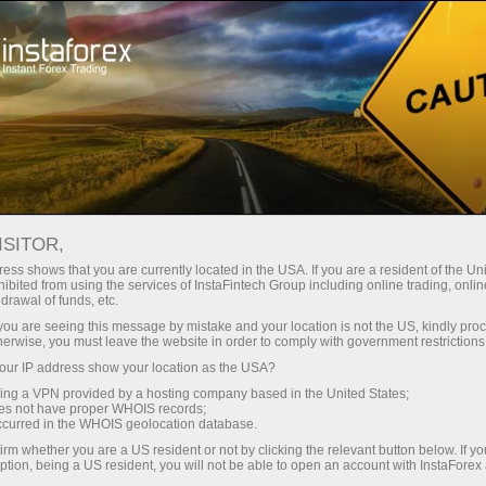
Мінімальні спреди - максимум
вигоди
ISITOR,
ess shows that you are currently located in the USA. If you are a resident of the Uni
Бонус 30% на кожен депозит
ibited from using the services of InstaFintech Group including online trading, online
З InstaForex ви отримуєте доступ
drawal of funds, etc.
до дійсно конкурентних
k you are seeing this message by mistake and your location is not the US, kindly pro
можливостей: кредитне плече до
herwise, you must leave the website in order to comply with government restrictions
1:5000, одні з найкращих
ur IP address show your location as the USA?
Швидкість
спредів та комісій на ринку, а
sing a VPN provided by a hosting company based in the United States;
також привабливі умови для
oes not have proper WHOIS records;
у трейдингу і на трасі
occurred in the WHOIS geolocation database.
торгівлі акціями та індексами
irm whether you are a US resident or not by clicking the relevant button below. If y
ption, being a US resident, you will not be able to open an account with InstaForex
Ваш особистий джекпот подарунків
Ми розробили бонусну систему,