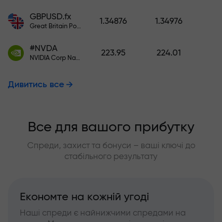
GBPUSD.fx
1.34876
1.34976
Great Britain Pound vs US Dollar
#NVDA
223.95
224.01
NVIDIA Corp Nasdaq Stock Exchange (Nasdaq) USD
Дивитись все
Все для вашого прибутку
Спреди, захист та бонуси – ваші ключі до
стабільного результату
Економте на кожній угоді
Наші спреди є найнижчими спредами на