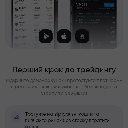
Перший крок до трейдингу
Відкрийте демо-рахунок і протестуйте платформу
в реальних ринкових умовах — без вкладень і
страху за результат
Торгуйте на віртуальні кошти та
вивчайте ринок без страху втратити
гроші