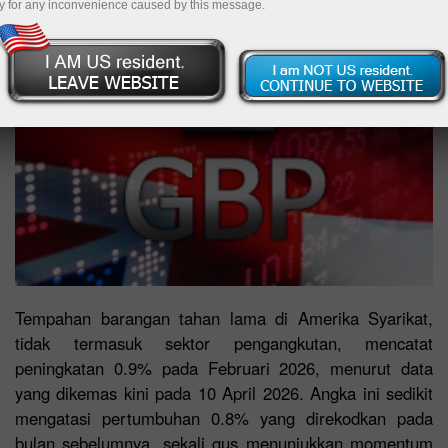
y for any inconvenience caused by this message.
Tempahan barangan tahan lama di Amerika Syarikat,
tidak termasuk sektor pengangkutan, mencatat
peningkatan 0.9% pada Februari 2026, menurut data
yang dikemas kini pada 10 April 2026. Angka ini sedikit
mengatasi pertumbuhan 0.8% yang direkodkan pada
bulan sebelumnya, sekali gus menunjukkan momentum