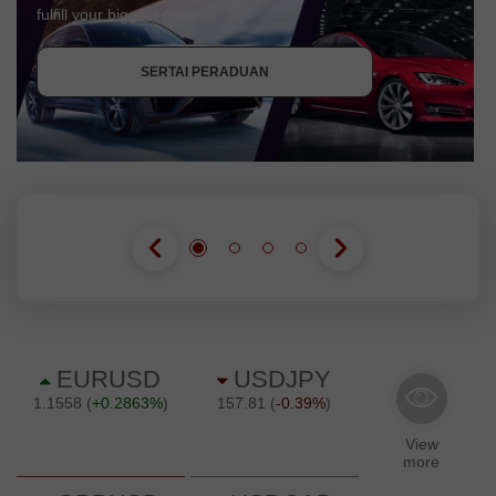
$ 3000 ke dalam akaun dagangan. Setelah memenuhi
syarat ini, anda menjadi peserta kempen.
DAPATKAN BONUS
SERTAI PERADUAN
SERTAI PERADUAN
SERTAI PERADUAN