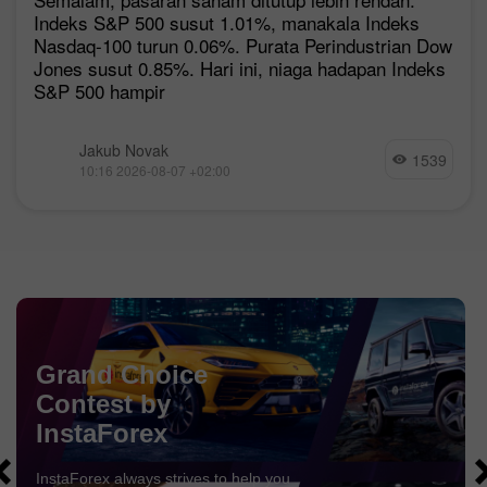
Indeks S&P 500 susut 1.01%, manakala Indeks
Nasdaq-100 turun 0.06%. Purata Perindustrian Dow
Jones susut 0.85%. Hari ini, niaga hadapan Indeks
S&P 500 hampir
Jakub Novak
1539
10:16 2026-08-07 +02:00
Chancy Deposit
Deposit akaun anda sebanyak $3,000 dan dapatkan
$1000
lebih lagi!
Dalam Ogos kami membuat cabutan bertuah
$1000
dalam
Kempen Chancy Deposit!
Dapatkan peluang untuk menang dengan membuat deposit