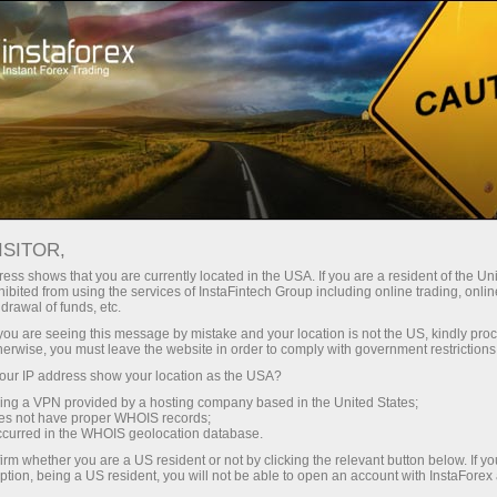
Untuk Pedagang
Berita Pasaran Forex
ISITOR,
10.04.2026
14:00:00
UTC+00
TEMPAHAN BARANGAN TAHAN
ess shows that you are currently located in the USA. If you are a resident of the Uni
ibited from using the services of InstaFintech Group including online trading, online
drawal of funds, etc.
LAMA AS (TIDAK TERMASUK
k you are seeing this message by mistake and your location is not the US, kindly pro
PENGANGKUTAN) NAIK 0.9%
herwise, you must leave the website in order to comply with government restrictions
ur IP address show your location as the USA?
PADA FEBRUARI
sing a VPN provided by a hosting company based in the United States;
oes not have proper WHOIS records;
occurred in the WHOIS geolocation database.
irm whether you are a US resident or not by clicking the relevant button below. If y
ption, being a US resident, you will not be able to open an account with InstaForex