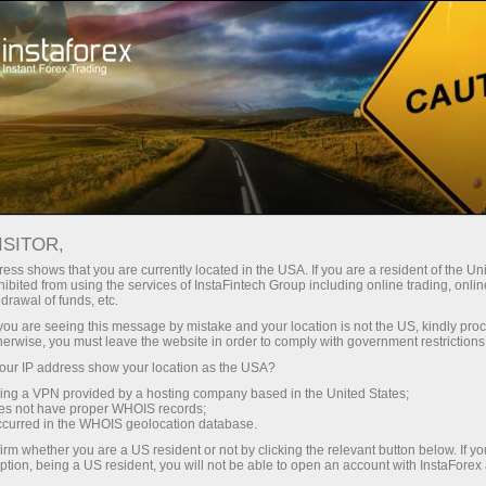
Кичик
спредлар — катта фойда
ISITOR,
ess shows that you are currently located in the USA. If you are a resident of the Uni
Ҳар бир депозит учун
ibited from using the services of InstaFintech Group including online trading, online
InstaForex билан сиз ҳақиқатан
drawal of funds, etc.
рақобатбардош имкониятларга
30% бонус
k you are seeing this message by mistake and your location is not the US, kindly pro
эга бўласиз: 1:5000 гача кредит
herwise, you must leave the website in order to comply with government restrictions
елкаси, бозордаги энг яхши
ur IP address show your location as the USA?
Савдода
спред ва комиссиялардан бири,
sing a VPN provided by a hosting company based in the United States;
шунингдек акциялар ва
oes not have proper WHOIS records;
ва трассада тезлик
occurred in the WHOIS geolocation database.
индекслар билан савдо қилиш
irm whether you are a US resident or not by clicking the relevant button below. If y
учун қулай шартлар.
ption, being a US resident, you will not be able to open an account with InstaForex
Шахсий совға жекпоти
Биз савдони янада жозибадор