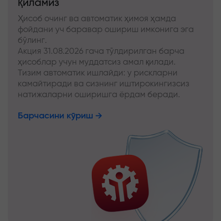
қиламиз
Ҳисоб очинг ва автоматик ҳимоя ҳамда
фойдани уч баравар ошириш имконига эга
бўлинг.
Акция 31.08.2026 гача тўлдирилган барча
ҳисоблар учун муддатсиз амал қилади.
Тизим автоматик ишлайди: у рискларни
камайтиради ва сизнинг иштирокингизсиз
натижаларни оширишга ёрдам беради.
Барчасини кўриш