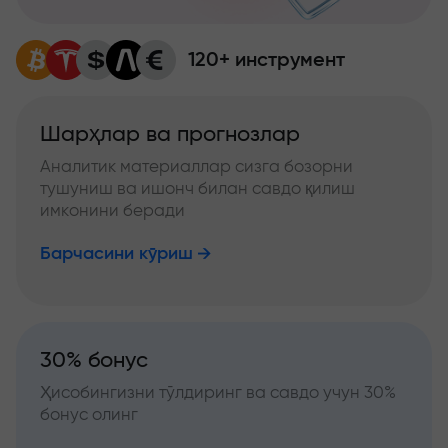
120+ инструмент
Шарҳлар ва прогнозлар
Аналитик материаллар сизга бозорни
тушуниш ва ишонч билан савдо қилиш
имконини беради
Барчасини кўриш
30% бонус
Ҳисобингизни тўлдиринг ва савдо учун 30%
бонус олинг