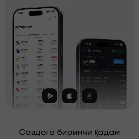
Савдога биринчи қадам