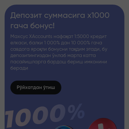
Депозит суммасига x1000
гача бонус!
Махсус XAccounts нафақат 1:5000 кредит
елкаси, балки 1 000% дан 10 000% гача
савдога яроқли бонусни тақдим этади, бу
депозитингиздан ўнлаб марта катта
пасайишларга бардош бериш имконини
беради
Рўйхатдан ўтиш