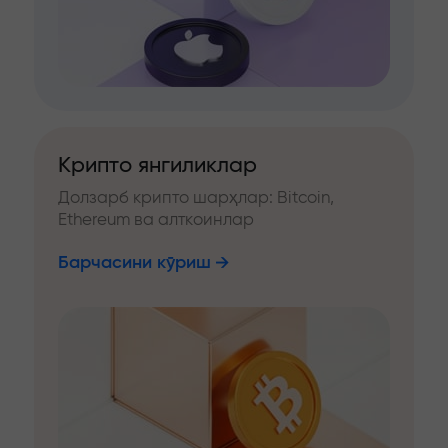
Крипто янгиликлар
Долзарб крипто шарҳлар: Bitcoin,
Ethereum ва алткоинлар
Барчасини кўриш