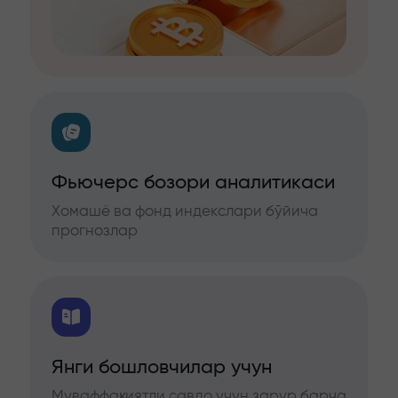
Фьючерс бозори аналитикаси
Хомашё ва фонд индекслари бўйича
прогнозлар
Янги бошловчилар учун
Муваффақиятли савдо учун зарур барча