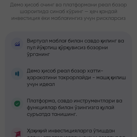
Демо ҳисоб очинг ва платформани реал бозор
шароитида синаб кўринг — ҳеч қандай
инвестиция ёки маблағингиз учун рискларсиз
Виртуал маблағ билан савдо қилинг ва
пул йўқотиш қўрқувисиз бозорни
ўрганинг
Демо ҳисоб реал бозор хатти-
ҳаракатини такрорлайди - машқ қилиш
учун идеал
Платформа, савдо инструментлари ва
функциялар билан ўзингизга қулай
суръатда танишинг.
Ҳақиқий инвестицияларга ўтишдан