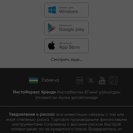
Смотреть еще...
Ўзбекча
ИнстаФорекс бренди
ИнстаФинтех КГнинг рўйхатдан
ўтказилган мулки ҳисобланади
Уведомление о рисках:
все инвестиции связаны с той или
иной степенью риска. Торговля производными финансовыми
инструментами сопряжена с высоким риском быстрой
потери денег из-за кредитного плеча. Воздержитесь от