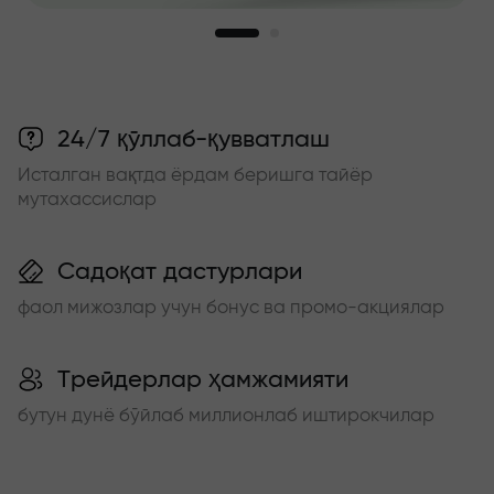
24/7 қўллаб-қувватлаш
Исталган вақтда ёрдам беришга тайёр
мутахассислар
Садоқат дастурлари
фаол мижозлар учун бонус ва промо-акциялар
Трейдерлар ҳамжамияти
бутун дунё бўйлаб миллионлаб иштирокчилар