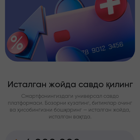
Исталган жойда савдо қилинг
Смартфонингиздаги универсал савдо
платформаси. Бозорни кузатинг, битимлар очинг
ва ҳисобингизни бошқаринг — исталган жойда,
исталган вақтда.