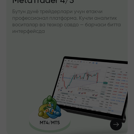
MetaTrader 4/5
Бутун дунё трейдерлари учун етакчи
профессионал платформа. Кучли аналитик
воситалар ва тезкор савдо — барчаси битта
интерфейсда