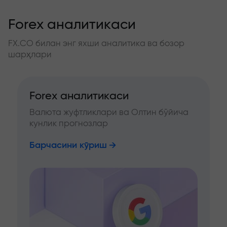
Forex аналитикаси
FX.CO билан энг яхши аналитика ва бозор
шарҳлари
Forex аналитикаси
Валюта жуфтликлари ва Олтин бўйича
кунлик прогнозлар
Барчасини кўриш