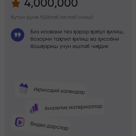
4,000,000
бутун дунё бўйлаб юклаб олиш!
Биз иловани тез қарор қабул қилиш,
бозорни таҳлил қилиш ва ҳисобни
бошқариш учун ишлаб чиқдик
Иқтисодий календар
Аналитик материаллар
Видео дарслар