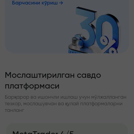
Барчасини кўриш
Мослаштирилган савдо
платформаси
Барқарор ва ишончли ишлаш учун мўлжалланган
тезкор, мослашувчан ва қулай платформаларни
танланг