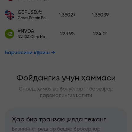
GBPUSD.fx
1.35027
1.35039
Great Britain Pound vs US Dollar
#NVDA
223.95
224.01
NVIDIA Corp Nasdaq Stock Exchange (Nasdaq) USD
Барчасини кўриш
Фойдангиз учун ҳаммаси
Спред, ҳимоя ва бонуслар — барқарор
даромадингиз калити
Ҳар бир транзакцияда тежанг
Бизнинг спредлар бошқа брокерлар