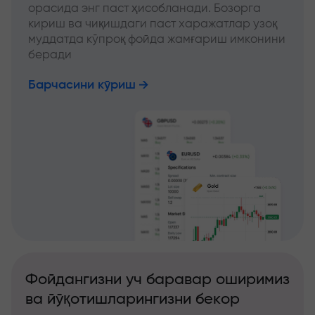
орасида энг паст ҳисобланади. Бозорга
кириш ва чиқишдаги паст харажатлар узоқ
муддатда кўпроқ фойда жамғариш имконини
беради
Барчасини кўриш
Фойдангизни уч баравар оширимиз
ва йўқотишларингизни бекор