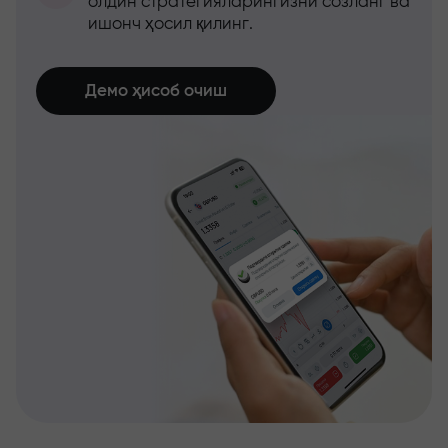
олдин стратегияларингизни созланг ва
ишонч ҳосил қилинг.
Демо ҳисоб очиш