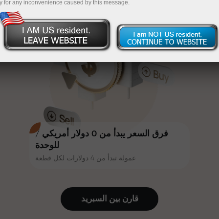
y for any inconvenience caused by this message.
أكثر جاذبية. يمكن لكل عميل في إنستا
InstaForex
قم بإيداع المبلغ في حسابك باستخدام $333 — اختر هدية
فوركس الحصول على مكافأة تصل إلى
30% على إيداعه، والاستفادة من
تصل قيمتها إلى $1,500
عروض ترويجية وعروض خاصة أخرى.
تداول بدون مخاطرة -
نحن نضمن أرباحك
تتشارك سرعة المسار وسرعة التداول
مكافأة تصل إلى 1000 ضعف - أكبر
نفس القيم. يُضفي أليش لوبرايس
مضاعف في السوق
عناصر الحماس والانضباط على عالم
التداول، ويعمل كشريك يُلهم العملاء
لتحقيق أهداف طموحة.
فرق السعر يبدأ من 0 دولار أمريكي /
للوحدة
عمولة تبدأ من 4 دولارات لكل قطعة
نقدم هدايا حقيقية، وليست مكافآت أو
رموز ترويجية. يحصل كل عميل في
إنستا فوركس على هاتف آيفون أو ماك
قارن بين السبرید
بوك أو رحلة أحلامه بمجرد إيداعه مبلغًا
من المال.