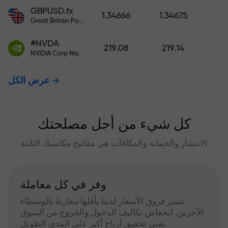
GBPUSD.fx
1.34666
1.34675
Great Britain Pound vs US Dollar
#NVDA
219.08
219.14
NVIDIA Corp Nasdaq Stock Exchange (Nasdaq) USD
عرض الكل
كل شيء من أجل مصلحتك
الانتشار والحماية والمكافآت هي مفاتيح مكاسبك الثابتة
وفر في كل معاملة
تتميز فروق الأسعار لدينا بأقلها مقارنةً بالوسطاء
الآخرين. انخفاض تكاليف الدخول والخروج من السوق
يعني تحقيق أرباح أكبر على المدى الطويل.