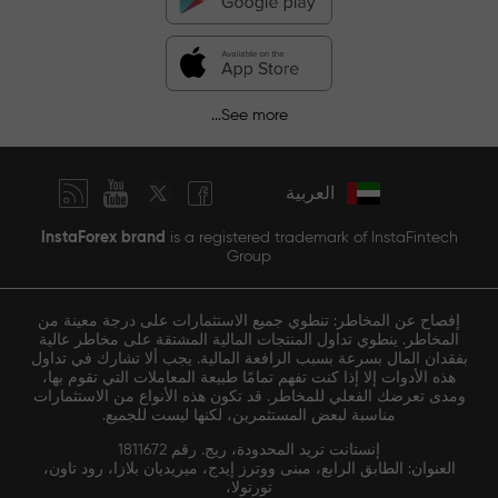
See more...
العربية
InstaForex brand
is a registered trademark of InstaFintech
Group
إفصاح عن المخاطر: تنطوي جميع الاستثمارات على درجة معينة من
المخاطر. ينطوي تداول المنتجات المالية المشتقة على مخاطر عالية
بفقدان المال بسرعة بسبب الرافعة المالية. يجب ألا تشارك في تداول
هذه الأدوات إلا إذا كنت تفهم تمامًا طبيعة المعاملات التي تقوم بها،
ومدى تعرضك الفعلي للمخاطر. قد تكون هذه الأنواع من الاستثمارات
مناسبة لبعض المستثمرين، لكنها ليست للجميع.
إنستانت تريد المحدودة، ريج. رقم 1811672
العنوان: الطابق الرابع، مبنى ووترز إيدج، ميريديان بلازا، رود تاون،
تورتولا،