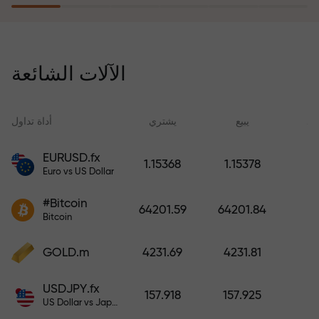
يُعوّض برنامج التأمين ضد المخاطر
خسائرك ويضمن لك مضاعفة أرباحك
الآلات الشائعة
ثلاث مرات خلال ستة أشهر. تداول
براحة بال تامة، فرأس مالك في أمان!
ید
يبيع
يشتري
أداة تداول
EURUSD.fx
1.15368
1.15378
Euro vs US Dollar
أودع أموالاً واحصل على مكافأة تفوق
قيمة إيداعك بألف مرة. هذا ليس خطأً
#Bitcoin
64201.59
64201.84
مطبعياً. كلما زاد مبلغ الإيداع، زادت
Bitcoin
قيمة المكافأة.
GOLD.m
4231.69
4231.81
USDJPY.fx
157.918
157.925
US Dollar vs Japanese Yen