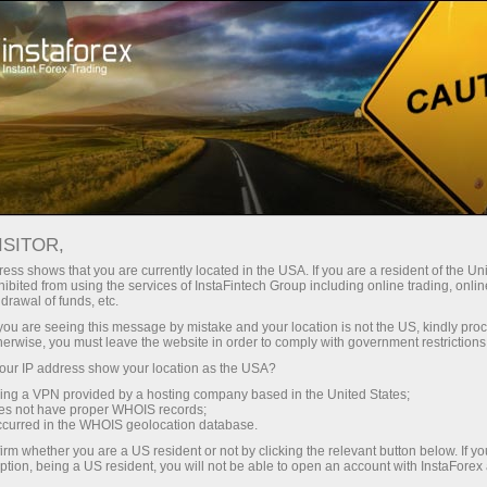
صغير الحجم
فروق الأسعار - أرباح طائلة
ISITOR,
ess shows that you are currently located in the USA. If you are a resident of the Uni
30% مكافأة
ibited from using the services of InstaFintech Group including online trading, online
مع إنستا فوركس، يمكنك الوصول إلى
drawal of funds, etc.
فرص تنافسية حقيقية: رافعة مالية تصل
لكل إيداع
k you are seeing this message by mistake and your location is not the US, kindly pro
إلى 1:5000، وبعض من أفضل فروق
herwise, you must leave the website in order to comply with government restrictions
الأسعار والعمولات في السوق، وظروف
ur IP address show your location as the USA?
سرعة
مواتية لتداول الأسهم والمؤشرات
sing a VPN provided by a hosting company based in the United States;
oes not have proper WHOIS records;
في التجارة وعلى الطريق السريع
occurred in the WHOIS geolocation database.
irm whether you are a US resident or not by clicking the relevant button below. If y
ption, being a US resident, you will not be able to open an account with InstaForex
لقد طورنا نظام مكافآت يجعل التداول
جائزة هديتك الشخصية الكبرى