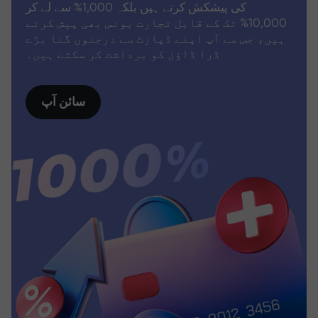
کی پیشکش کرتے ہیں بلکہ 1,000% سے لے کر
10,000% تک کے قابل تجارت بونس بھی پیش کرتے
ہیں، جس سے آپ اپنے ڈپازٹ سے درجنوں گنا بڑے
ڈرا ڈاؤن کو برداشت کر سکتے ہیں۔
سائن آپ