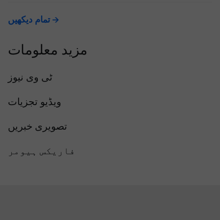
تمام دیکھیں
مزید معلومات
ٹی وی نیوز
ویڈیو تجزیات
تصویری خبریں
فاریکس ہیومر