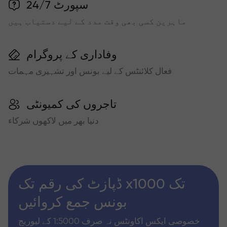
سپورٹ 24/7
ماہرین کسی بھی وقت مدد کے لیے دستیاب ہیں
وفاداری کے پروگرام
فعال کلائنٹس کے لیے بونس اور تشہیری مہمات
تاجروں کی کمیونٹی
دنیا بھر میں لاکھوں شرکاء
ڈپازٹ کی رقم تک x1000 تک
بونس جمع کروائیں
خصوصی ایکس اکاونٹس نہ صرف 1:5000 کے لیوریج