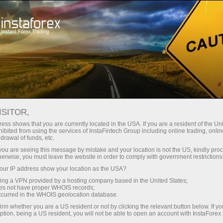
مختصر
سپریڈز — بڑا نفع
ISITOR,
ess shows that you are currently located in the USA. If you are a resident of the Uni
30% بونس
ibited from using the services of InstaFintech Group including online trading, online
انسٹا فاریکس کے ساتھ، آپ
drawal of funds, etc.
واقعی مسابقتی مواقع تک رسائی
ہر ڈیپازٹ پر
k you are seeing this message by mistake and your location is not the US, kindly pro
حاصل کرتے ہیں: 1:5000 تک کا فائدہ،
herwise, you must leave the website in order to comply with government restrictions
مارکیٹ میں کچھ بہترین اسپریڈز اور
ur IP address show your location as the USA?
رفتار
کمیشنز، اور ٹریڈنگ اسٹاک اور انڈیکس
sing a VPN provided by a hosting company based in the United States;
کے لیے فائدہ مند حالات۔
oes not have proper WHOIS records;
تجارت اور ہائی ویز پر
occurred in the WHOIS geolocation database.
irm whether you are a US resident or not by clicking the relevant button below. If y
ption, being a US resident, you will not be able to open an account with InstaForex
ہم نے ایک بونس سسٹم تیار کیا ہے جو
آپ کا اپنا گفٹ جیک پوٹ