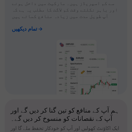
سے کم اسپریڈز ہیں۔ مارکیٹ میں داخل ہونے
اور باہر نکلتے وقت کم لاگت کا مطلب یہ ہے کہ
آپ طویل مدت میں زیادہ منافع کماتے ہیں
تمام دیکھیں
ہم آپ کے منافع کو تین گنا کر دیں گے اور
آپ کے نقصانات کو منسوخ کر دیں گے۔
ایک اکاؤنٹ کھولیں اور آپ کو خودکار تحفظ ملے گا اور