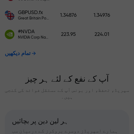
GBPUSD.fx
1.34876
1.34976
Great Britain Pound vs US Dollar
#NVDA
223.95
224.01
NVIDIA Corp Nasdaq Stock Exchange (Nasdaq) USD
تمام دیکھیں
آپ کے نفع کے لئے ہر چیز
سپریڈ، تحفظ، اور بونس آپ کے مستقل فوائد کی کنجی
ہیں۔
ہر لین دین پر بچائیں
ہمارے اسپریڈز دوسرے بروکرز کے درمیان سب