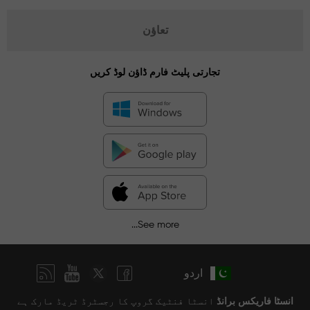
تعاؤن
تجارتی پلیٹ فارم ڈاؤن لوڈ کریں
See more...
اردو
انسٹا فاریکس برانڈ
انسٹا فنٹیک گروپ کا رجسٹرڈ ٹریڈ مارک ہے