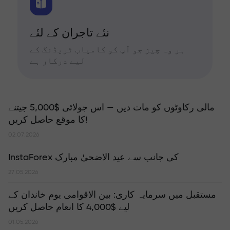
نئے تاجران کے لئے
ہر وہ چیز جو آپ کو کامیاب ٹریڈنگ کے
لیے درکار ہے
مالی رکاوٹوں کو مات دیں — اس جولائی $5,000 جیتنے
کا موقع حاصل کریں!
02.07.2026
InstaForex کی جانب سے عید الاضحیٰ مبارک
27.05.2026
مستقبل میں سرمایہ کاری: بین الاقوامی یوم خاندان کے
لیے $4,000 کا انعام حاصل کریں
01.05.2026