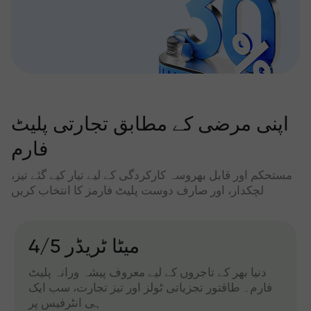
اپنی مرضی کے مطابق تجارتی پلیٹ
فارم
مستحکم اور قابل بھروسہ کارکردگی کے لیے تیار کیے گئے تیز،
لچکدار، اور صارف دوست پلیٹ فارمز کا انتخاب کریں
میٹا ٹریڈر 4/5
دنیا بھر کے تاجروں کے لیے معروف پیشہ ورانہ پلیٹ
فارم۔ طاقتور تجزیاتی ٹولز اور تیز تجارت، سب ایک
ہی انٹرفیس پر