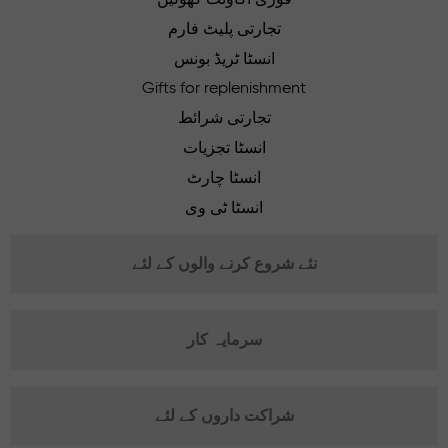
تجارتی پلیٹ فارم
انسٹا ٹریڈ بونس
Gifts for replenishment
تجارتی شرائط
انسٹا تجزیات
انسٹا چارٹ
انسٹا ٹی وی
نئے شروع کرنے والوں کے لئے
سرمایہ کار
شراکت داروں کے لئے