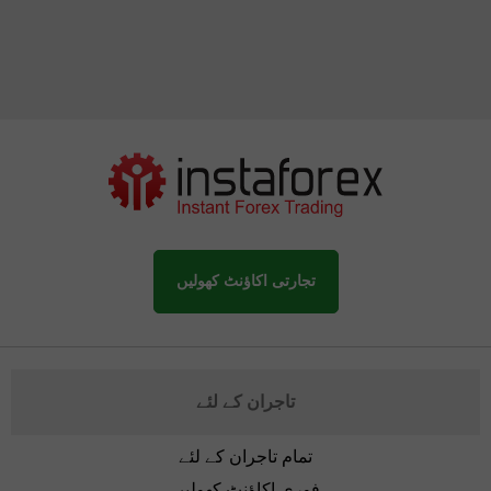
تجارتی اکاؤنٹ کھولیں
تاجران کے لئے
تمام تاجران کے لئے
فوری اکاؤنٹ کھولیں