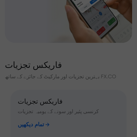
فاریکس تجزیات
بہترین تجزیات اور مارکیٹ کے جائزے کے ساتھ FX.CO
فاریکس تجزیات
کرنسی پئیر اور سونے کے یومیہ تجزیات
تمام دیکھیں