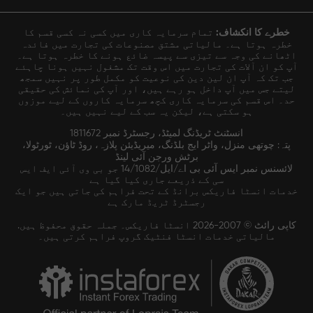
خطرے کا انکشاف:
تمام سرمایہ کاری میں کسی نہ کسی قسم کا
خطرہ ہوتا ہے۔ مالیاتی مشتق مصنوعات کی تجارت میں فائدہ
اٹھانے کی وجہ سے تیزی سے پیسہ ضائع ہونے کا خطرہ ہوتا ہے۔
آپ کو ان آلات کی تجارت میں اس وقت تک مشغول نہیں ہونا چاہئے
جب تک کہ آپ ان لین دین کی نوعیت کو مکمل طور پر نہیں سمجھ
لیتے جس میں آپ داخل ہو رہے ہیں، اور آپ کی نمائش کی حقیقی
حد۔ اس قسم کی سرمایہ کاری کچھ سرمایہ کاروں کے لیے موزوں
ہو سکتی ہے، لیکن یہ سب کے لیے نہیں ہیں۔
انسٹنٹ ٹریڈنگ لمیٹڈ، رجسٹرڈ نمبر 1811672
پتہ: چوتھی منزل، واٹر ایج بلڈنگ، میریڈیئن پلازہ، روڈ ٹاؤن، ٹورٹولا،
برٹش ورجن آئی لینڈ
لائسنس نمبر ایس آئی بی اے/ایل/14/1082 جو بی وی آئی ایف ایس
سی کے ذریعے جاری کیا گیا ہے
خدمات انسٹا فاریکس برانڈ کے تحت فراہم کی جاتی ہیں جو ایک
رجسٹرڈ ٹریڈ مارک ہے
کاپی رائٹ © 2007-2026 انسٹا فاریکس۔ جملہ حقوق محفوظ ہیں.
مالیاتی خدمات انسٹا فنٹیک گروپ فراہم کرتی ہیں۔