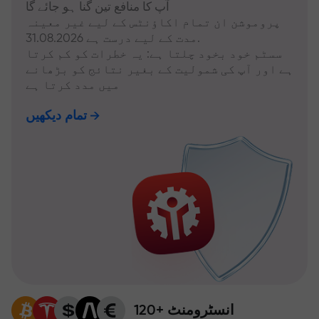
آپ کا منافع تین گنا ہو جائے گا
پروموشن ان تمام اکاؤنٹس کے لیے غیر معینہ
مدت کے لیے درست ہے 31.08.2026.
سسٹم خود بخود چلتا ہے: یہ خطرات کو کم کرتا
ہے اور آپ کی شمولیت کے بغیر نتائج کو بڑھانے
میں مدد کرتا ہے
تمام دیکھیں
120+ انسٹرومنٹ