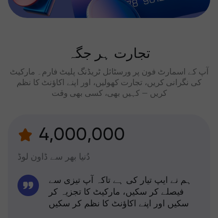
تجارت ہر جگہ
آپ کے اسمارٹ فون پر ورسٹائل ٹریڈنگ پلیٹ فارم۔ مارکیٹ
کی نگرانی کریں، تجارت کھولیں، اور اپنے اکاؤنٹ کا نظم
کریں — کہیں بھی، کسی بھی وقت
4,000,000
دُنیا بھر سے ڈاون لوڈ
ہم نے ایپ تیار کی ہے تاکہ آپ تیزی سے
فیصلے کر سکیں، مارکیٹ کا تجزیہ کر
سکیں اور اپنے اکاؤنٹ کا نظم کر سکیں