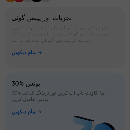
تجزیات اور پیشن گوئی
تجزیاتی مواد آپ کو مارکیٹ کے بارے میں
بصیرت فراہم کرتا ہے اور اعتماد کے ساتھ
تجارت کرنے میں آپ کی مدد کرتا ہے
تمام دیکھیں
30% بونس
اپنا اکاؤنٹ ٹاپ اپ کریں اور ٹریڈنگ کے لیے %30
بونس حاصل کریں
تمام دیکھیں