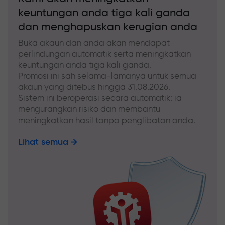
keuntungan anda tiga kali ganda
dan menghapuskan kerugian anda
Buka akaun dan anda akan mendapat
perlindungan automatik serta meningkatkan
keuntungan anda tiga kali ganda.
Promosi ini sah selama-lamanya untuk semua
akaun yang ditebus hingga 31.08.2026.
Sistem ini beroperasi secara automatik: ia
mengurangkan risiko dan membantu
meningkatkan hasil tanpa penglibatan anda.
Lihat semua