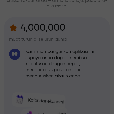
uruskan akaun anda — di mana sahaja, pada bila-
bila masa.
4,000,000
muat turun di seluruh dunia!
Kami membangunkan aplikasi ini
supaya anda dapat membuat
keputusan dengan cepat,
menganalisis pasaran, dan
menguruskan akaun anda.
Kalendar ekonomi