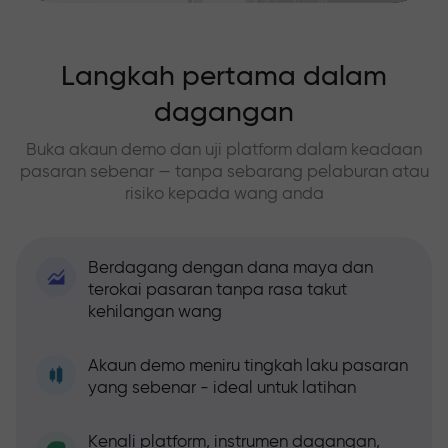
Langkah pertama dalam
dagangan
Buka akaun demo dan uji platform dalam keadaan
pasaran sebenar — tanpa sebarang pelaburan atau
risiko kepada wang anda
Berdagang dengan dana maya dan
terokai pasaran tanpa rasa takut
kehilangan wang
Akaun demo meniru tingkah laku pasaran
yang sebenar - ideal untuk latihan
Kenali platform, instrumen dagangan,