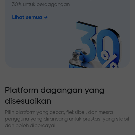
30% untuk perdagangan
Lihat semua
Platform dagangan yang
disesuaikan
Pilih platform yang cepat, fleksibel, dan mesra
pengguna yang dirancang untuk prestasi yang stabil
dan boleh dipercayai