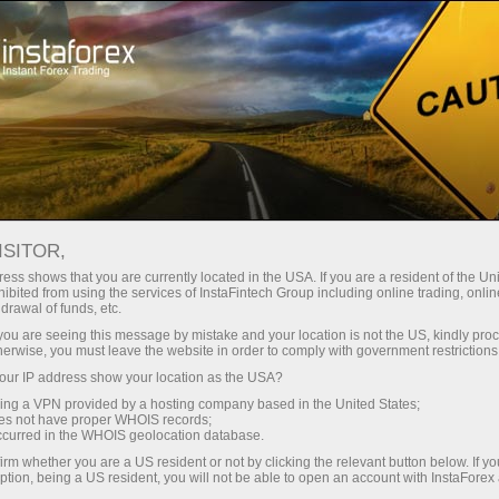
Spread kecil
— keuntungan besar
ISITOR,
ess shows that you are currently located in the USA. If you are a resident of the Uni
Bonus 30%
ibited from using the services of InstaFintech Group including online trading, online
Dengan InstaForex, anda
drawal of funds, etc.
memperoleh akses kepada
untuk setiap deposit
k you are seeing this message by mistake and your location is not the US, kindly pro
peluang yang sangat kompetitif:
herwise, you must leave the website in order to comply with government restrictions
leverage sehingga 1:5000, spread
ur IP address show your location as the USA?
Kelajuan dalam dagangan dan di
yang rendah, serta komisen
sing a VPN provided by a hosting company based in the United States;
terendah di pasaran, bersama
oes not have proper WHOIS records;
jalan raya
occurred in the WHOIS geolocation database.
syarat yang menguntungkan untuk
irm whether you are a US resident or not by clicking the relevant button below. If y
dagangan saham dan indeks.
ption, being a US resident, you will not be able to open an account with InstaForex
Hadiah lumayan peribadi anda
Kami telah membangunkan sistem