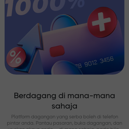
Berdagang di mana-mana
sahaja
Platform dagangan yang serba boleh di telefon
pintar anda. Pantau pasaran, buka dagangan, dan