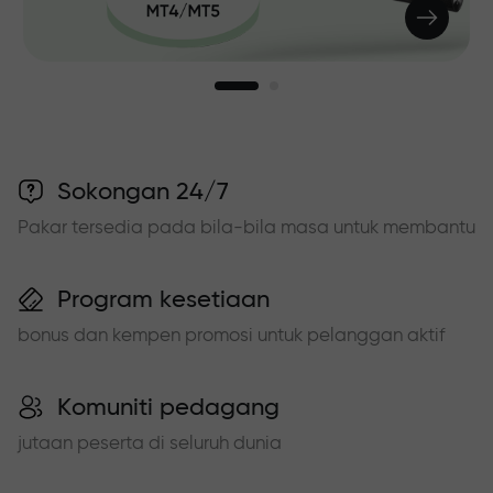
Sokongan 24/7
Pakar tersedia pada bila-bila masa untuk membantu
Program kesetiaan
bonus dan kempen promosi untuk pelanggan aktif
Komuniti pedagang
jutaan peserta di seluruh dunia