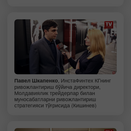
, ИнстаФинтех КГнинг
Павел Шкапенко
ривожлантириш бўйича директори,
Молдавиялик трейдерлар билан
муносабатларни ривожлантириш
стратегияси тўғрисида (Кишинев)