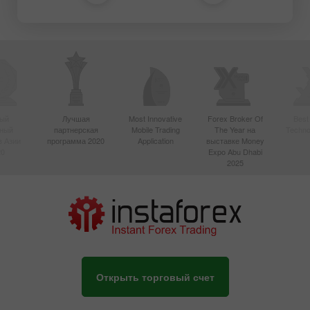
ый
Лучшая
Most Innovative
Forex Broker Of
Best
вный
партнерская
Mobile Trading
The Year на
Techno
в Азии
программа 2020
Application
выставке Money
20
Expo Abu Dhabi
2025
Открыть торговый счет