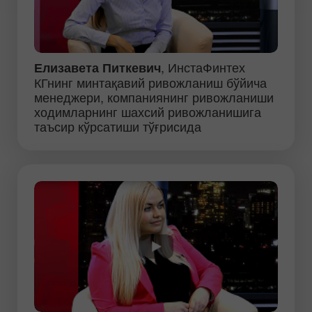
, ИнстаФинтех
Елизавета Питкевич
КГнинг минтақавий ривожланиш бўйича
менеджери, компаниянинг ривожланиши
ходимларнинг шахсий ривожланишига
таъсир кўрсатиши тўғрисида