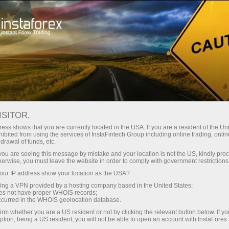
Трейдерам
Форекс аналитика
Форекс ТВ
ИнстаФорекс ТВ - Интервью
ISITOR,
ess shows that you are currently located in the USA. If you are a resident of the Uni
ИнстаФорекс ТВ -
ibited from using the services of InstaFintech Group including online trading, online
drawal of funds, etc.
Интервью
k you are seeing this message by mistake and your location is not the US, kindly pro
herwise, you must leave the website in order to comply with government restrictions
ur IP address show your location as the USA?
Знаменитые спортсмены и актеры
sing a VPN provided by a hosting company based in the United States;
раскрывают секреты успеха, известные
oes not have proper WHOIS records;
аналитики и признанные эксперты
occurred in the WHOIS geolocation database.
финансового мира рассуждают о тонкостях и
irm whether you are a US resident or not by clicking the relevant button below. If y
подводных камнях валютной торговли, а
ption, being a US resident, you will not be able to open an account with InstaForex