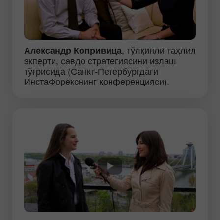
, тўлқинли таҳлил
Александр Копривица
экперти, савдо стратегиясини излаш
тўғрисида (Санкт-Петербургдаги
ИнстаФорекснинг конференцияси).