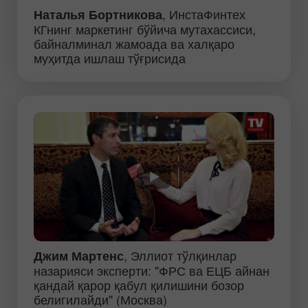
, ИнстаФинтех
Наталья Бортникова
КГнинг маркетинг бўйича мутахассиси,
байналминал жамоада ва халқаро
муҳитда ишлаш тўғрисида
, Эллиот тўлқинлар
Джим Мартенс
назарияси эксперти: "ФРС ва ЕЦБ айнан
қандай қарор қабул қилишини бозор
белигилайди" (Москва)