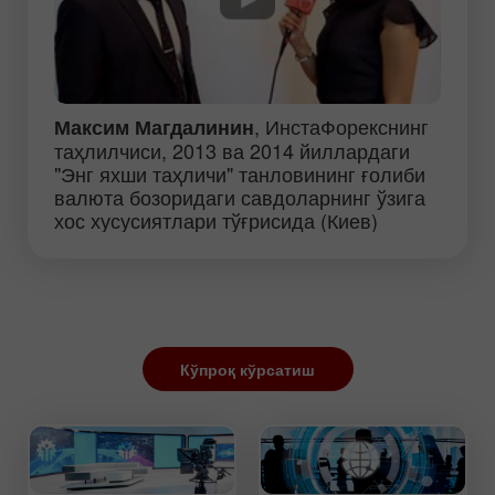
, ИнстаФорекснинг
Максим Магдалинин
таҳлилчиси, 2013 ва 2014 йиллардаги
"Энг яхши таҳличи" танловининг ғолиби
валюта бозоридаги савдоларнинг ўзига
хос хусусиятлари тўғрисида (Киев)
Кўпроқ кўрсатиш