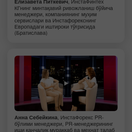
, ИнстаФинтех
Елизавета Питкевич
КГнинг минтақавий ривожланиш бўйича
менеджери, компаниянинг муҳим
сервислари ва Инстафорекснинг
Европадаги иштироки тўғрисида
(Братислава)
, ИнстаФорекс PR-
Анна Себейкина
бўлими менеджери, PR-менеджерининг
иши қанчалик мураккаб ва меҳнат талаб