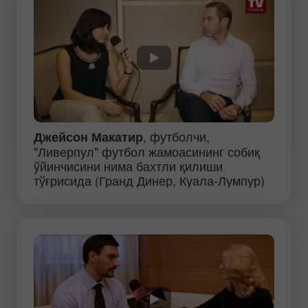
, футболчи,
Джейсон Макатир
"Ливерпул" футбол жамоасининг собиқ
ўйинчисини нима бахтли қилиши
тўғрисида (Гранд Динер, Куала-Лумпур)