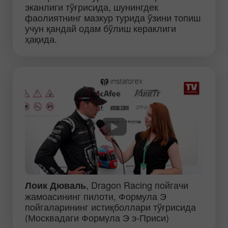
эканлиги тўғрисида, шунингдек
фаолиятнинг мазкур турида ўзини топиш
учун қандай одам бўлиш кераклиги
ҳақида.
, Dragon Racing пойгачи
Лоик Дюваль
жамоасининг пилоти, Формула Э
пойгаларининг истиқболлари тўғрисида
(Москвадаги Формула Э э-Приси)