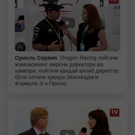
, Dragon Racing пойгачи
Ориоль Сервия
жамоасининг ижрочи директори ва
ҳамкори, пойгачи қандай қилиб директор
бўла олгани ҳақида (Москвадаги
Формула Э э-Приси)