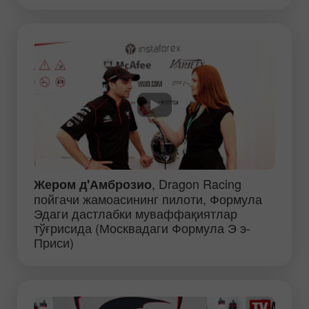
, Dragon Racing
Жером д'Амброзио
пойгачи жамоасининг пилоти, Формула
Эдаги дастлабки муваффақиятлар
тўғрисида (Москвадаги Формула Э э-
Приси)