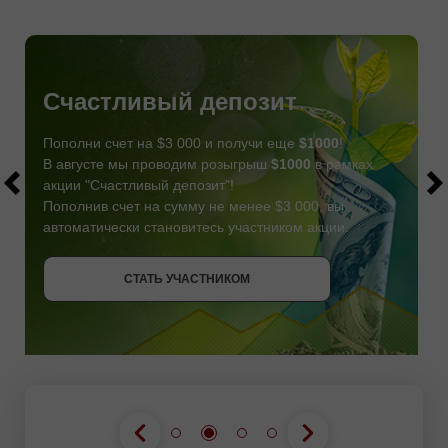
Счастливый депозит
Пополни счет на $3 000 и получи еще
$1000
!
В августе мы проводим розыгрыш
$1000
в рамках
акции "Счастливый депозит"!
Пополнив счет на сумму не менее $3 000, вы
автоматически становитесь участником акции.
СТАТЬ УЧАСТНИКОМ
СТАТЬ УЧАСТНИКОМ
ПОЛУЧИТЬ БОНУС
СТАТЬ УЧАСТНИКОМ