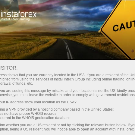
For Traders
Forex Analytics
InstaForex TV
TV InstaForex - Interview
ISITOR,
ess shows that you are currently located in the USA. If you are a resident of the Uni
TV InstaForex -
ibited from using the services of InstaFintech Group including online trading, online
drawal of funds, etc.
Interview
k you are seeing this message by mistake and your location is not the US, kindly pro
herwise, you must leave the website in order to comply with government restrictions
ur IP address show your location as the USA?
Renowned sportsmen and actors tell their
sing a VPN provided by a hosting company based in the United States;
success stories, famed analysts and
oes not have proper WHOIS records;
acknowledged experts of the world of finance
occurred in the WHOIS geolocation database.
discourse upon the niceties and pitfalls of the
irm whether you are a US resident or not by clicking the relevant button below. If y
currency trading, while traders share their
ption, being a US resident, you will not be able to open an account with InstaForex