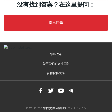
shares?
没有找到答案？在这里提问：
Free
private
VPN
提出问题
Can
I
get
dividends
on
隐私政策
IPO
shares?
关于我们的支持团队
Cashback
合作伙伴关系
Service
Do
I
need
to
verify
InstaFintech 集团提供金融服务 © 2007-2026
an