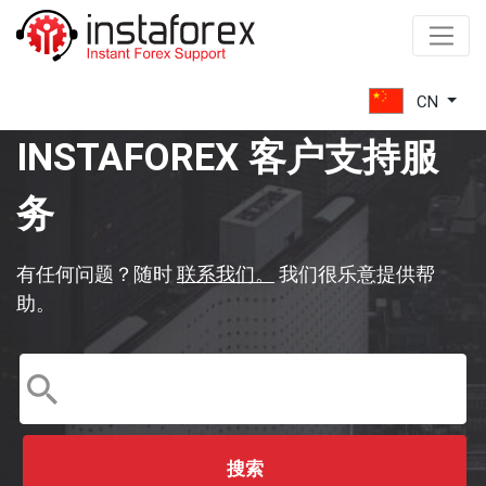
Partnership
program
CN
INSTAFOREX 客户支持服
Bonuses
务
Company
Services
有任何问题？随时
联系我们。
我们很乐意提供帮
Dedicated
助。
server
ForexCopy
System
PAMM-
System
搜索