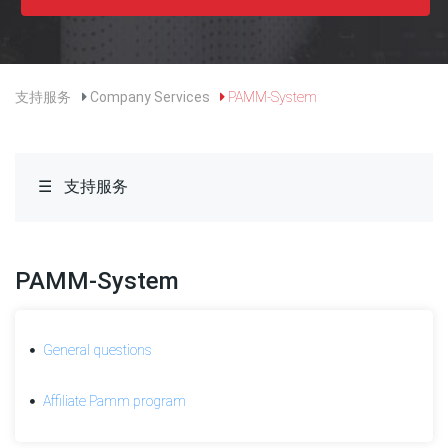
Affiliate
Pamm
program
General
支持服务
Company Services
PAMM-System
questions
An
IPO
and
☰
支持服务
IPO
shares
explained.
PAMM-System
Are
there
any
time
General questions
limits
for
Affiliate Pamm program
holding
IPO