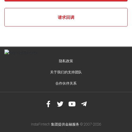
本
蜡
烛
请求回调
图
(II)
趋
势
延
续
模
隐私政策
式
关于我们的支持团队
移
合作伙伴关系
动
平
均
收
敛
与
发
InstaFintech 集团提供金融服务 © 2007-2026
散
x