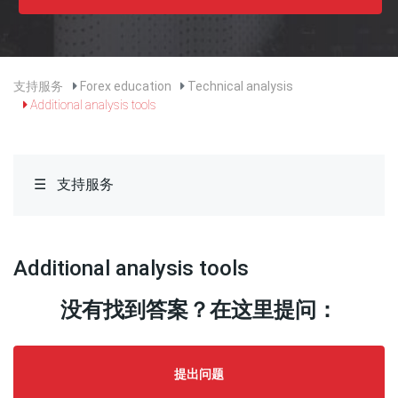
Glossary
Macroeconomic
indicators
支持服务
Forex education
Technical analysis
Additional analysis tools
Technical
analysis
☰
支持服务
Additional
analysis
tools
Bollinger
Additional analysis tools
bands
没有找到答案？在这里提问：
Japanese
candlesticks
(I)
提出问题
日