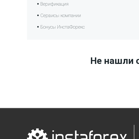
Верификация
Сервисы компании
Бонусы ИнстаФорекс
Не нашли о