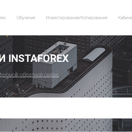
екс
Обучение
Инвестирование/Копирование
Кабине
 INSTAFOREX
формой обратной связи.