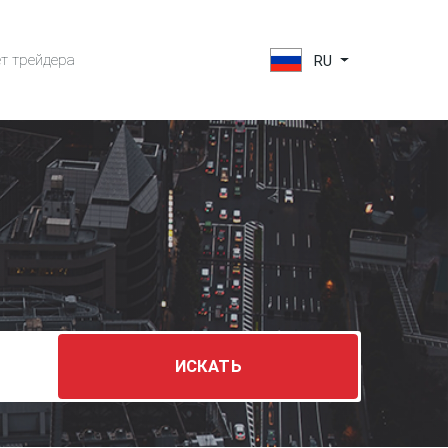
т трейдера
RU
ИСКАТ
Ь