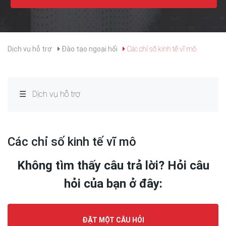
Câu
hỏi
tài
Dịch vụ hỗ trợ
Đào tạo ngoại hối
Các chỉ số kinh tế vĩ mô
chính
Đào
tạo
☰
Dịch vụ hỗ trợ
ngoại
hối
Bảng
Các chỉ số kinh tế vĩ mô
chú
giải
Không tìm thấy câu trả lời? Hỏi câu
Các
hỏi của bạn ở đây:
chỉ
số
kinh
ĐẶT MỘT CÂU HỎI
tế