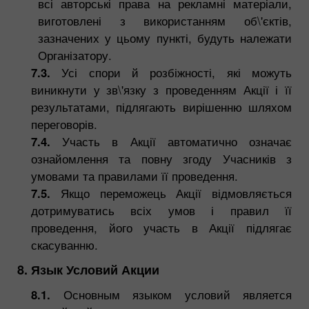
всі авторські права на рекламні матеріали,
виготовлені з використанням об\'єктів,
зазначених у цьому пункті, будуть належати
Організатору.
7.3.
Усі спори й розбіжності, які можуть
виникнути у зв\'язку з проведенням Акції і її
результатами, підлягають вирішенню шляхом
переговорів.
7.4.
Участь в Акції автоматично означає
ознайомлення та повну згоду Учасників з
умовами та правилами її проведення.
7.5.
Якщо переможець Акції відмовляється
дотримуватись всіх умов і правил її
проведення, його участь в Акції підлягає
скасуванню.
8. Язык Условий Акции
8.1.
Основным языком условий является