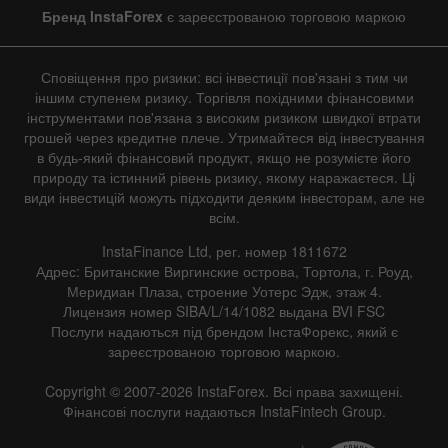
Бренд InstaForex
є зареєстрованою торговою маркою
Сповіщення про ризики: всі інвестиції пов'язані з тим чи
іншим ступенем ризику. Торгівля похідними фінансовими
інструментами пов'язана з високим ризиком швидкої втрати
грошей через кредитне плече. Утримайтеся від інвестування
в будь-який фінансовий продукт, якщо не розумієте його
природу та істинний рівень ризику, якому наражаєтеся. Ці
види інвестицій можуть підходити деяким інвесторам, але не
всім.
InstaFinance Ltd, рег. номер 1811672
Адрес: Британские Виргинские острова, Тортола, г. Роуд,
Меридиан Плаза, строение Уотерс Эдж, этаж 4.
Лицензия номер SIBA/L/14/1082 выдана BVI FSC
Послуги надаються під брендом ІнстаФорекс, який є
зареєстрованою торговою маркою.
Copyright © 2007-2026 InstaForex. Всі права захищені.
Фінансові послуги надаються InstaFintech Group.