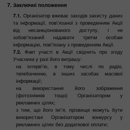
7. Заключні положення
7.1.
Організатор вживає заходів захисту даних
та інформації, пов\'язаної з проведенням Акції
від несанкціонованого доступу, і не
зобов\'язаний надавати третім особам
інформацію, пов\'язану з проведенням Акції.
7.2.
Факт участі в Акції свідчить про згоду
Учасника у разі його виграшу:
на інтерв\'ю, в тому числі по радіо,
телебаченню, в інших засобах масової
інформації;
на використання його зображення
(фотознімків тощо) Організатором у
рекламних цілях;
з тим, що його ім\'я, прізвище можуть бути
використані Організатором конкурсу у
рекламних цілях без додаткової оплати;