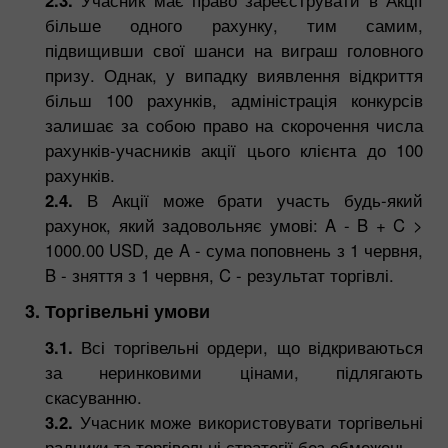
більше одного рахунку, тим самим,
підвищивши свої шанси на виграш головного
призу. Однак, у випадку виявлення відкриття
більш 100 рахунків, адміністрація конкурсів
залишає за собою право на скорочення числа
рахунків-учасників акції цього клієнта до 100
рахунків.
2.4.
В Акції може брати участь будь-який
рахунок, який задовольняє умові: A - B + C >
1000.00 USD, де A - сума поповнень з 1 червня,
B - зняття з 1 червня, C - результат торгівлі.
3. Торгівельні умови
3.1.
Всі торгівельні ордери, що відкриваються
за неринковими цінами, підлягають
скасуванню.
3.2.
Учасник може використовувати торгівельні
радники та торгівельні стратегії без обмежень.