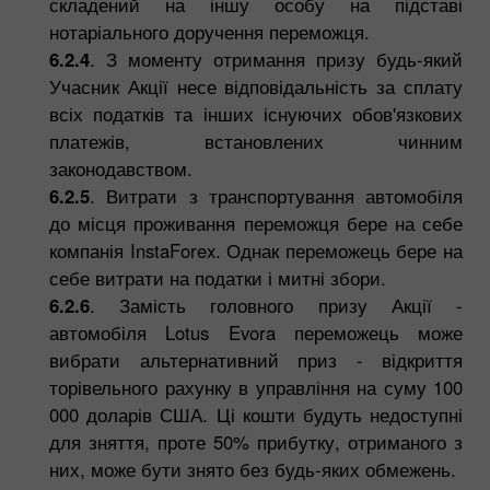
складений на іншу особу на підставі
нотаріального доручення переможця.
6.2.4
. З моменту отримання призу будь-який
Учасник Акції несе відповідальність за сплату
всіх податків та інших існуючих обов'язкових
платежів, встановлених чинним
законодавством.
6.2.5
. Витрати з транспортування автомобіля
до місця проживання переможця бере на себе
компанія InstaForex. Однак переможець бере на
себе витрати на податки і митні збори.
6.2.6
. Замість головного призу Акції -
автомобіля Lotus Evora переможець може
вибрати альтернативний приз - відкриття
торівельного рахунку в управління на суму 100
000 доларів США. Ці кошти будуть недоступні
для зняття, проте 50% прибутку, отриманого з
них, може бути знято без будь-яких обмежень.