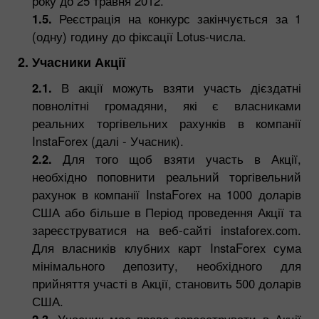
року до 25 травня 2012.
1.5.
Реєстрація на конкурс закінчується за 1
(одну) годину до фіксації Lotus-числа.
2. Учасники Акції
2.1.
В акції можуть взяти участь дієздатні
повнолітні громадяни, які є власниками
реальних торгівельних рахунків в компанії
InstaForex (далі - Учасник).
2.2.
Для того щоб взяти участь в Акції,
необхідно поповнити реальний торгівельний
рахунок в компанії InstaForex на 1000 доларів
США або більше в Період проведення Акції та
зареєструватися на веб-сайті instaforex.com.
Для власників клубних карт InstaForex сума
мінімального депозиту, необхідного для
прийняття участі в Акції, становить 500 доларів
США.
2.3.
Учасник має право зареєструвати в Акції