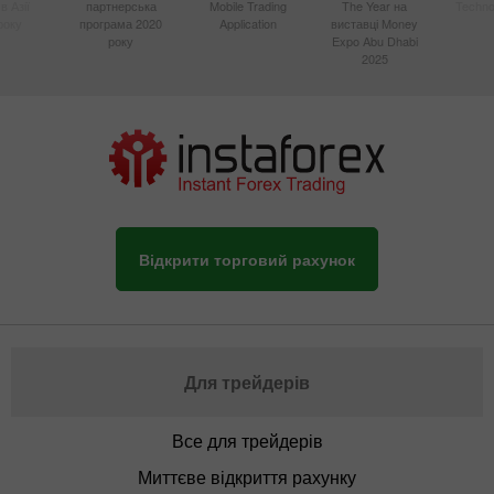
в Азії
партнерська
Mobile Trading
The Year на
Techno
року
програма 2020
Application
виставці Money
року
Expo Abu Dhabi
2025
Відкрити торговий рахунок
Для трейдерів
Все для трейдерів
Миттєве відкриття рахунку