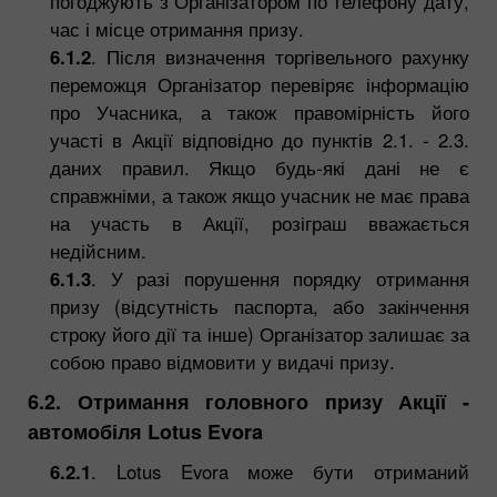
погоджують з Організатором по телефону дату,
час і місце отримання призу.
6.1.2
. Після визначення торгівельного рахунку
переможця Організатор перевіряє інформацію
про Учасника, а також правомірність його
участі в Акції відповідно до пунктів 2.1. - 2.3.
даних правил. Якщо будь-які дані не є
справжніми, а також якщо учасник не має права
на участь в Акції, розіграш вважається
недійсним.
6.1.3
. У разі порушення порядку отримання
призу (відсутність паспорта, або закінчення
строку його дії та інше) Організатор залишає за
собою право відмовити у видачі призу.
6.2. Отримання головного призу Акції -
автомобіля Lotus Evora
6.2.1
. Lotus Evora може бути отриманий