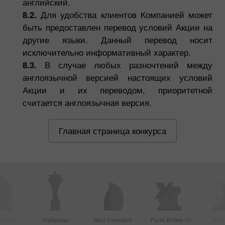
английский.
8.2.
Для удобства клиентов Компанией может
быть предоставлен перевод условий Акции на
другие языки. Данный перевод носит
исключительно информативный характер.
8.3.
В случае любых разночтений между
англоязычной версией настоящих условий
Акции и их переводом, приоритетной
считается англоязычная версия.
Главная страница конкурса
вніший
Найкраща
Most Innovative
Forex Broker Of
Best