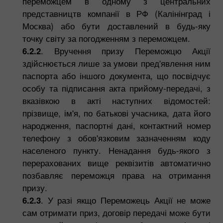
переможцем в одному з центральних
представництв компанії в РФ (Калінінград і
Москва) або бути доставлений в будь-яку
точку світу за погодженням з переможцем.
6.2.2
. Вручення призу Переможцю Акції
здійснюється лише за умови пред'явлення ним
паспорта або іншого документа, що посвідчує
особу та підписання акта прийому-передачі, з
вказівкою в акті наступних відомостей:
прізвище, ім'я, по батькові учасника, дата його
народження, паспортні дані, контактний номер
телефону з обов'язковим зазначенням коду
населеного пункту. Ненадання будь-якого з
перерахованих вище реквізитів автоматично
позбавляє переможця права на отримання
призу.
6.2.3
. У разі якщо Переможець Акції не може
сам отримати приз, договір передачі може бути