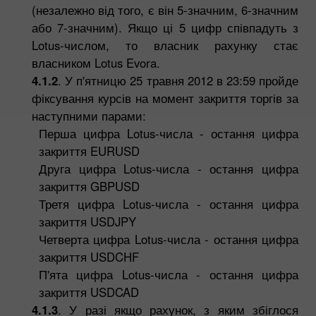
(незалежно від того, є він 5-значним, 6-значним
або 7-значним). Якщо ці 5 цифр співпадуть з
Lotus-числом, то власник рахунку стає
власником Lotus Evora.
4.1.2
. У п'ятницю 25 травня 2012 в 23:59 пройде
фіксування курсів на момент закриття торгів за
наступними парами:
Перша цифра Lotus-числа - остання цифра
закриття EURUSD
Друга цифра Lotus-числа - остання цифра
закриття GBPUSD
Третя цифра Lotus-числа - остання цифра
закриття USDJPY
Четверта цифра Lotus-числа - остання цифра
закриття USDCHF
П'ята цифра Lotus-числа - остання цифра
закриття USDCAD
4.1.3
. У разі якщо рахунок, з яким збіглося