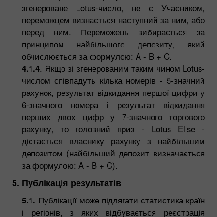
згенероване Lotus-число, не є Учасником,
переможцем визнається наступний за ним, або
перед ним. Переможець вибирається за
принципом найбільшого депозиту, який
обчислюється за формулою: A - B + C.
4.1.4
. Якщо зі згенерованим таким чином Lotus-
числом співпадуть кілька номерів - 5-значний
рахунок, результат відкидання першої цифри у
6-значного номера і результат відкидання
перших двох цифр у 7-значного торгового
рахунку, то головний приз - Lotus Elise -
дістається власнику рахунку з найбільшим
депозитом (найбільший депозит визначається
за формулою: A - B + C).
5. Публікація результатів
5.1.
Публікації може підлягати статистика країн
і регіонів, з яких відбувається реєстрація