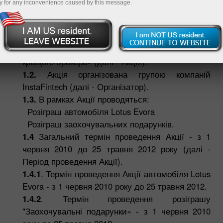
y for any inconvenience caused by this message.
брокера"
1. Загальні положення
1.1.
Найменування акції - «Спорткар від
кращого брокера» (далі - Акція).
1.2.
Акція організована групою компаній
InstaFintech (далі - Організатор).
1.3.
В рамках Акції проводяться:
Розіграш автомобіля Lotus Evora
Розіграш заохочувальних подарунків.
1.4
Загальний термін проведення Акції - з 1
червня 2010 до 25 травня 2012 року (далі -
Період проведення Акції).
1.4.1
. Термін проведення Акції автомобіля Lotus
Evora - з 1 червня 2010 року до 25 травня 2012.
1.4.2
. Термін проведення розіграшу
"Заохочувальні подарунки» - з 1 червня 2010