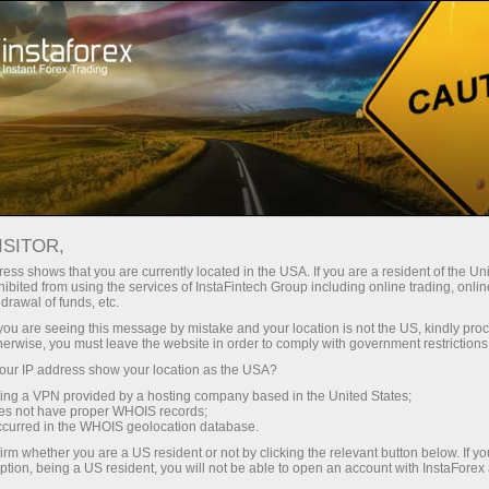
/
/
КОНКУРСЫ
Lotus Evora 2012
ISITOR,
ess shows that you are currently located in the USA. If you are a resident of the Uni
Условия акции
ibited from using the services of InstaFintech Group including online trading, online
drawal of funds, etc.
k you are seeing this message by mistake and your location is not the US, kindly pro
Відкрити торговий рахунок
herwise, you must leave the website in order to comply with government restrictions
ur IP address show your location as the USA?
Відкрити демо-рахунок
sing a VPN provided by a hosting company based in the United States;
oes not have proper WHOIS records;
occurred in the WHOIS geolocation database.
irm whether you are a US resident or not by clicking the relevant button below. If y
Умови Акції "Спорткар від кращого
ption, being a US resident, you will not be able to open an account with InstaForex