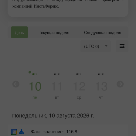
компанией ИнстаФорекс.
День
Текущая неделя
Следующая неделя
(UTC 0)
авг
авг
авг
авг
авг
10
11
12
13
14
пн
вт
ср
чт
пт
Понедельник, 10 августа 2026 г.
Факт. значение:
116.8