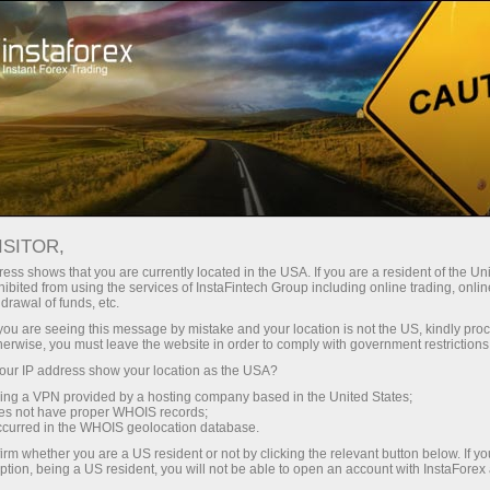
Трейдерам
Форекс аналитика
Форекс ТВ
Форекс-ТВ: календарь
ISITOR,
ess shows that you are currently located in the USA. If you are a resident of the Uni
Календарь трейдера на 28 марта: В
ibited from using the services of InstaFintech Group including online trading, online
drawal of funds, etc.
тарифной игре Трампа победителей не
k you are seeing this message by mistake and your location is not the US, kindly pro
будет? (ua)
herwise, you must leave the website in order to comply with government restrictions
ur IP address show your location as the USA?
sing a VPN provided by a hosting company based in the United States;
oes not have proper WHOIS records;
occurred in the WHOIS geolocation database.
ахунок
irm whether you are a US resident or not by clicking the relevant button below. If y
ption, being a US resident, you will not be able to open an account with InstaForex