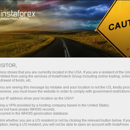
Трейдерам
Форекс аналитика
Форекс ТВ
Форекс-видео новости
ISITOR,
ess shows that you are currently located in the USA. If you are a resident of the Uni
ibited from using the services of InstaFintech Group including online trading, online
drawal of funds, etc.
k you are seeing this message by mistake and your location is not the US, kindly pro
herwise, you must leave the website in order to comply with government restrictions
ur IP address show your location as the USA?
счёт
Відкр
sing a VPN provided by a hosting company based in the United States;
oes not have proper WHOIS records;
occurred in the WHOIS geolocation database.
ньги
Від
irm whether you are a US resident or not by clicking the relevant button below. If y
ption, being a US resident, you will not be able to open an account with InstaForex