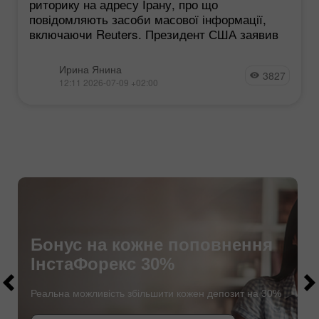
риторику на адресу Ірану, про що
повідомляють засоби масової інформації,
включаючи Reuters. Президент США заявив
Ирина Янина
3827
12:11 2026-07-09 +02:00
Бонус на кожне поповнення
$1000
ІнстаФорекс 30%
$1000
Реальна можливість збільшити кожен депозит на 30%