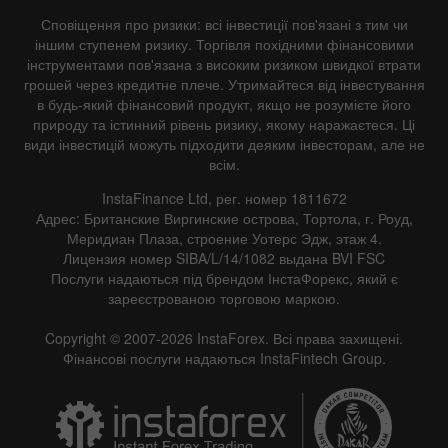
Сповіщення про ризики: всі інвестиції пов'язані з тим чи
іншим ступенем ризику. Торгівля похідними фінансовими
інструментами пов'язана з високим ризиком швидкої втрати
грошей через кредитне плече. Утримайтеся від інвестування
в будь-який фінансовий продукт, якщо не розумієте його
природу та істинний рівень ризику, якому наражаєтеся. Ці
види інвестицій можуть підходити деяким інвесторам, але не
всім.
InstaFinance Ltd, рег. номер 1811672
Адрес: Британские Виргинские острова, Тортола, г. Роуд,
Меридиан Плаза, строение Уотерс Эдж, этаж 4.
Лицензия номер SIBA/L/14/1082 выдана BVI FSC
Послуги надаються під брендом ІнстаФорекс, який є
зареєстрованою торговою маркою.
Copyright © 2007-2026 InstaForex. Всі права захищені.
Фінансові послуги надаються InstaFintech Group.