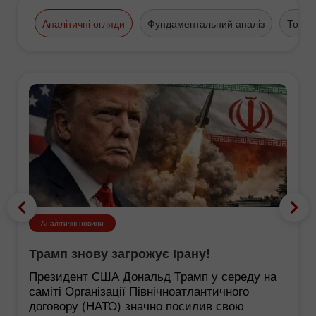
Аналітичні огляди
Фундаментальний аналіз
Торго
Аналітичні новини
Трамп знову загрожує Ірану!
Президент США Дональд Трамп у середу на
саміті Організації Північноатлантичного
договору (НАТО) значно посилив свою