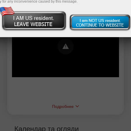
y for any inconvenience caused by this message.
Error loading YouTube: Video could not be
played
Подробнее
Календар та огляди