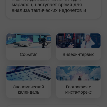
марафон, наступает время для
анализа тактических недочетов и
упорной работы над улучшением
технических показателей машины.
Данный видеоматериал посвящен
будням команды InstaForex Loprais
Team и ее пилота Алеша Лопрайса,
для которого гонка – это стиль
жизни.
События
Видеоинтервью
Экономический
География с
календарь
ИнстаФорекс