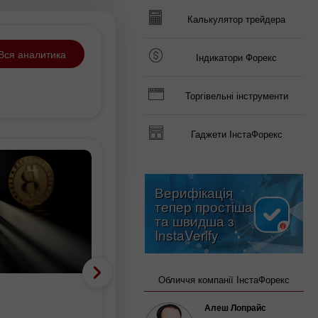
Калькулятор трейдера
Вся аналитика
Індикатори Форекс
Торгівельні інструменти
Гаджети ІнстаФорекс
Верифікація
тепер простіша
та швидша з
InstaVerify
Обличчя компанії ІнстаФорекс
Аналітичні новини
Алеш Лопрайс