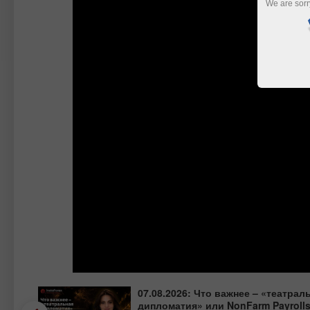
We are sorr
о
07.08.2026: Что важнее – «театрал
00,
дипломатия» или NonFarm Payroll