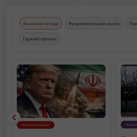
традиции. Специально для
приверженцев ислама создан о
тип счётов без начисления свопа
Аналітичні огляди
Фундаментальний аналіз
Тор
Также Дубай – это крупнейший в
центр торговли золотом. Только 
Гарячий прогноз
знаменитом золотом базаре
насчитывается более 1000 золот
салонов. Ювелирные украшения
облагаются налогом, и покупка
золота – это очень выгодное
вложение капитала. «Золотой го
история купечества которого
насчитывает целые века, - это
финансовый центр мирового
значения и место встреч
Фундам
Аналітичні новини
бизнесменов на самом высоком