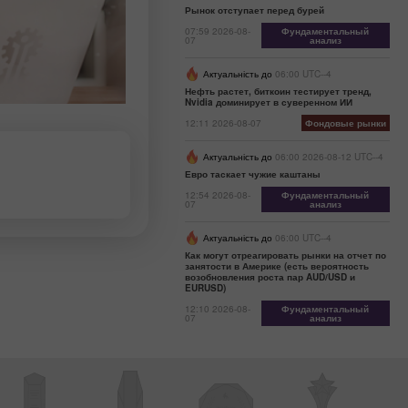
Рынок отступает перед бурей
07:59 2026-08-
Фундаментальный
07
анализ
Актуальність до
06:00 UTC--4
Нефть растет, биткоин тестирует тренд,
Nvidia доминирует в суверенном ИИ
12:11 2026-08-07
Фондовые рынки
Актуальність до
06:00 2026-08-12 UTC--4
Евро таскает чужие каштаны
12:54 2026-08-
Фундаментальный
07
анализ
Актуальність до
06:00 UTC--4
Как могут отреагировать рынки на отчет по
занятости в Америке (есть вероятность
возобновления роста пар AUD/USD и
EURUSD)
12:10 2026-08-
Фундаментальный
07
анализ