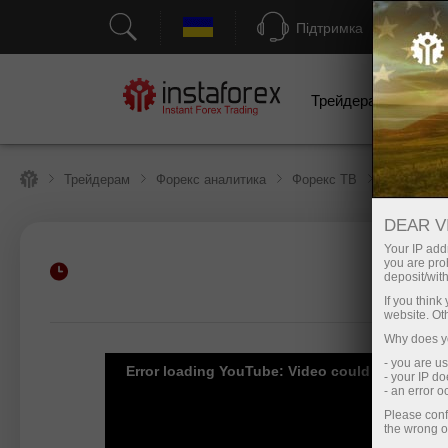
Підтримка
Трейдерам
П
Трейдерам
Форекс аналитика
Форекс ТВ
Форекс-ви
DEAR V
Your IP addr
you are proh
Пополнить счёт
Вы
deposit/with
If you thin
website. Ot
Why does yo
- you are u
Error loading YouTube: Video could not be pla
- your IP d
- an error 
Please conf
the wrong o