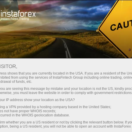
For Traders
Forex Analytics
InstaForex TV
TV InstaForex - Interview
ISITOR,
ess shows that you are currently located in the USA. If you are a resident of the Uni
TV InstaForex -
ibited from using the services of InstaFintech Group including online trading, online
drawal of funds, etc.
Interview
k you are seeing this message by mistake and your location is not the US, kindly pro
herwise, you must leave the website in order to comply with government restrictions
ur IP address show your location as the USA?
Renowned sportsmen and actors tell their
sing a VPN provided by a hosting company based in the United States;
success stories, famed analysts and
oes not have proper WHOIS records;
acknowledged experts of the world of finance
occurred in the WHOIS geolocation database.
discourse upon the niceties and pitfalls of the
irm whether you are a US resident or not by clicking the relevant button below. If y
currency trading, while traders share their
ption, being a US resident, you will not be able to open an account with InstaForex