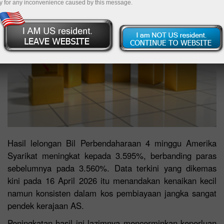
y for any inconvenience caused by this message.
Hasil lelongan Bil Perbendaharaan 4 minggu Amerika
Syarikat meningkat kepada 3.595%, berbanding paras
sebelumnya pada 3.560%. Data terkini yang dikemas
kini pada 16 April 2026 itu menandakan kenaikan kecil
namun konsisten dalam kos pembiayaan jangka sangat
pendek kerajaan AS.
Peningkatan hasil ini lazimnya mencerminkan keperluan