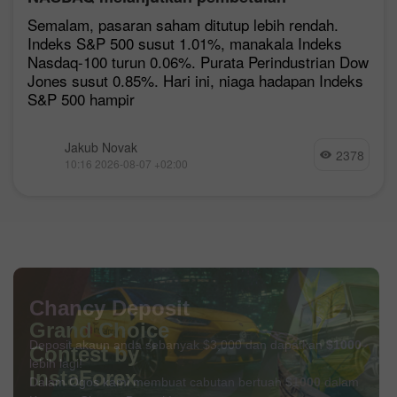
Semalam, pasaran saham ditutup lebih rendah.
Indeks S&P 500 susut 1.01%, manakala Indeks
Nasdaq-100 turun 0.06%. Purata Perindustrian Dow
Jones susut 0.85%. Hari ini, niaga hadapan Indeks
S&P 500 hampir
Jakub Novak
2378
10:16 2026-08-07 +02:00
Chancy Deposit
Deposit akaun anda sebanyak $3,000 dan dapatkan
$1000
lebih lagi!
Dalam Ogos kami membuat cabutan bertuah
$1000
dalam