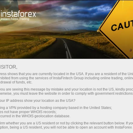
Untuk Pedagang
Berita Pasaran Forex
ISITOR,
16.04.2026
15:30:00
UTC+00
HASIL BIL PERBENDAHARAAN 4
ess shows that you are currently located in the USA. If you are a resident of the Uni
ibited from using the services of InstaFintech Group including online trading, online
drawal of funds, etc.
MINGGU AS NAIK KEPADA
k you are seeing this message by mistake and your location is not the US, kindly pro
3.595%
herwise, you must leave the website in order to comply with government restrictions
ur IP address show your location as the USA?
sing a VPN provided by a hosting company based in the United States;
oes not have proper WHOIS records;
occurred in the WHOIS geolocation database.
irm whether you are a US resident or not by clicking the relevant button below. If y
ption, being a US resident, you will not be able to open an account with InstaForex