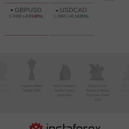
Paling
Program Afiliasi
Most Innovative
Broker Forex
Best
sia 2020
Terbaik 2020
Mobile Trading
Terbaik di Money
Techno
Application
Expo Abu Dhabi
2025