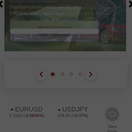
Kempen Chancy Deposit!
Dapatkan peluang untuk menang dengan membuat deposit
$ 3000 ke dalam akaun dagangan. Setelah memenuhi
syarat ini, anda menjadi peserta kempen.
DAPATKAN BONUS
SERTAI PERADUAN
SERTAI PERADUAN
SERTAI PERADUAN