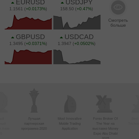
ый
Лучшая
Most Innovative
Forex Broker Of
Best
вный
партнерская
Mobile Trading
The Year на
Techno
в Азии
программа 2020
Application
выставке Money
20
Expo Abu Dhabi
2025