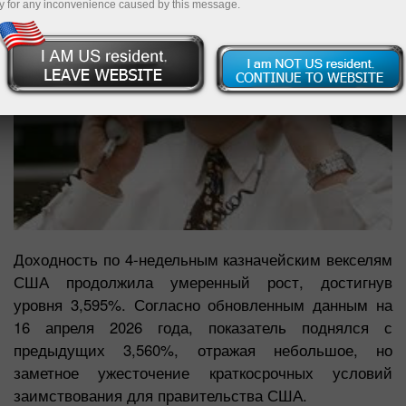
y for any inconvenience caused by this message.
Доходность по 4-недельным казначейским векселям
США продолжила умеренный рост, достигнув
уровня 3,595%. Согласно обновленным данным на
16 апреля 2026 года, показатель поднялся с
предыдущих 3,560%, отражая небольшое, но
заметное ужесточение краткосрочных условий
заимствования для правительства США.