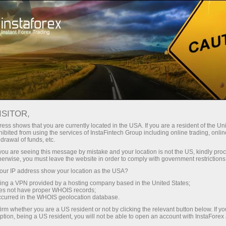
Трейдерам
Новости рынка Форекс
ISITOR,
16.04.2026
19:30:00
UTC+04
ДОХОДНОСТЬ 4-НЕДЕЛЬНЫХ
ess shows that you are currently located in the USA. If you are a resident of the Uni
ibited from using the services of InstaFintech Group including online trading, online
drawal of funds, etc.
ГОСОБЛИГАЦИЙ США ВЫРОСЛА
k you are seeing this message by mistake and your location is not the US, kindly pro
ДО 3,595%
herwise, you must leave the website in order to comply with government restrictions
ur IP address show your location as the USA?
sing a VPN provided by a hosting company based in the United States;
oes not have proper WHOIS records;
occurred in the WHOIS geolocation database.
irm whether you are a US resident or not by clicking the relevant button below. If y
ption, being a US resident, you will not be able to open an account with InstaForex