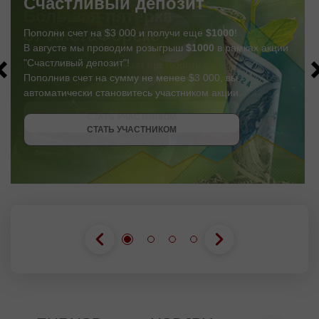
Счастливый депозит
Пополни счет на $3 000 и получи еще
$1000
!
В августе мы проводим розыгрыш
$1000
в рамках акции
"Счастливый депозит"!
Пополнив счет на сумму не менее $3 000, вы
автоматически становитесь участником акции.
СТАТЬ УЧАСТНИКОМ
СТАТЬ УЧАСТНИКОМ
ПОЛУЧИТЬ БОНУС
СТАТЬ УЧАСТНИКОМ