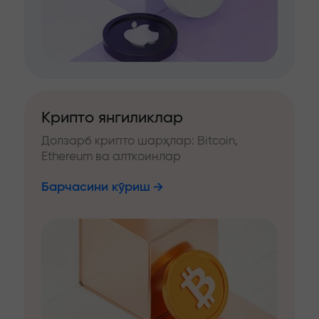
Крипто янгиликлар
Долзарб крипто шарҳлар: Bitcoin,
Ethereum ва алткоинлар
Барчасини кўриш