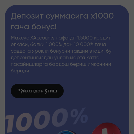
Депозит суммасига x1000
гача бонус!
Махсус XAccounts нафақат 1:5000 кредит
елкаси, балки 1 000% дан 10 000% гача
савдога яроқли бонусни тақдим этади, бу
депозитингиздан ўнлаб марта катта
пасайишларга бардош бериш имконини
беради
Рўйхатдан ўтиш