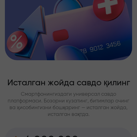
Исталган жойда савдо қилинг
Смартфонингиздаги универсал савдо
платформаси. Бозорни кузатинг, битимлар очинг
ва ҳисобингизни бошқаринг — исталган жойда,
исталган вақтда.