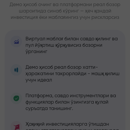
Демо ҳисоб очинг ва платформани реал бозор
шароитида синаб кўринг — ҳеч қандай
инвестиция ёки маблағингиз учун рискларсиз
Виртуал маблағ билан савдо қилинг ва
пул йўқотиш қўрқувисиз бозорни
ўрганинг
Демо ҳисоб реал бозор хатти-
ҳаракатини такрорлайди - машқ қилиш
учун идеал
Платформа, савдо инструментлари ва
функциялар билан ўзингизга қулай
суръатда танишинг.
Ҳақиқий инвестицияларга ўтишдан