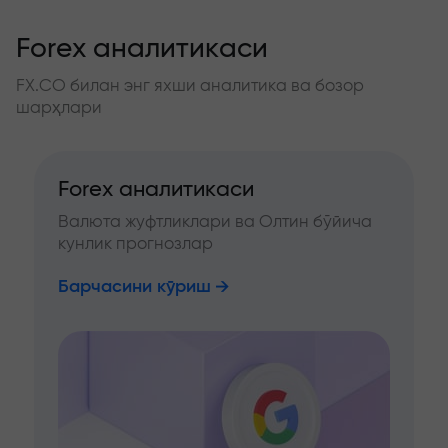
Forex аналитикаси
FX.CO билан энг яхши аналитика ва бозор
шарҳлари
Forex аналитикаси
Валюта жуфтликлари ва Олтин бўйича
кунлик прогнозлар
Барчасини кўриш