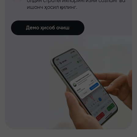
олдин стратегияларингизни созланг ва
ишонч ҳосил қилинг.
Демо ҳисоб очиш