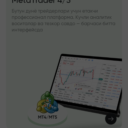
MetaTrader 4/5
Бутун дунё трейдерлари учун етакчи
профессионал платформа. Кучли аналитик
воситалар ва тезкор савдо — барчаси битта
интерфейсда