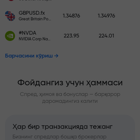
GBPUSD.fx
1.34876
1.34976
Great Britain Pound vs US Dollar
#NVDA
223.95
224.01
NVIDIA Corp Nasdaq Stock Exchange (Nasdaq) USD
Барчасини кўриш
Фойдангиз учун ҳаммаси
Спред, ҳимоя ва бонуслар — барқарор
даромадингиз калити
Ҳар бир транзакцияда тежанг
Бизнинг спредлар бошқа брокерлар