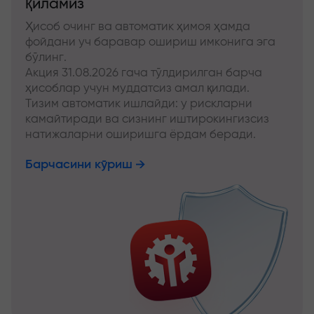
қиламиз
Ҳисоб очинг ва автоматик ҳимоя ҳамда
фойдани уч баравар ошириш имконига эга
бўлинг.
Акция 31.08.2026 гача тўлдирилган барча
ҳисоблар учун муддатсиз амал қилади.
Тизим автоматик ишлайди: у рискларни
камайтиради ва сизнинг иштирокингизсиз
натижаларни оширишга ёрдам беради.
Барчасини кўриш