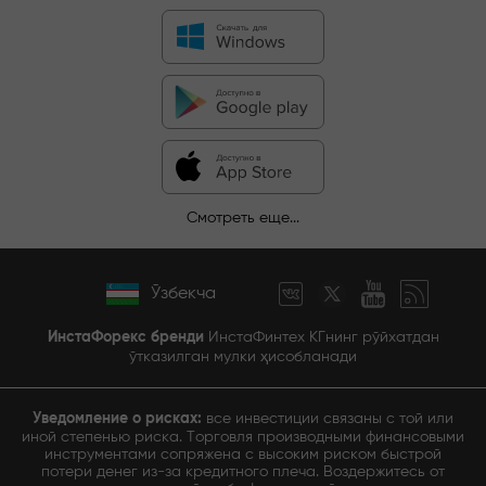
Смотреть еще...
Ўзбекча
ИнстаФорекс бренди
ИнстаФинтех КГнинг рўйхатдан
ўтказилган мулки ҳисобланади
Уведомление о рисках:
все инвестиции связаны с той или
иной степенью риска. Торговля производными финансовыми
инструментами сопряжена с высоким риском быстрой
потери денег из-за кредитного плеча. Воздержитесь от