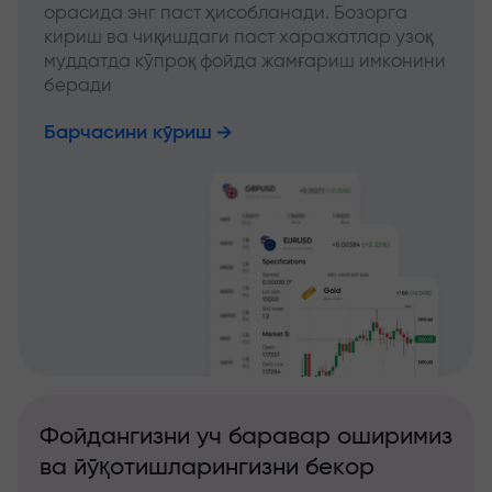
орасида энг паст ҳисобланади. Бозорга
кириш ва чиқишдаги паст харажатлар узоқ
муддатда кўпроқ фойда жамғариш имконини
беради
Барчасини кўриш
Фойдангизни уч баравар оширимиз
ва йўқотишларингизни бекор