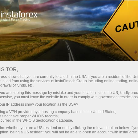
Кичик
спредлар — катта фойда
ISITOR,
ess shows that you are currently located in the USA. If you are a resident of the Uni
Ҳар бир депозит учун
ibited from using the services of InstaFintech Group including online trading, online
InstaForex билан сиз ҳақиқатан
drawal of funds, etc.
рақобатбардош имкониятларга
30% бонус
k you are seeing this message by mistake and your location is not the US, kindly pro
эга бўласиз: 1:5000 гача кредит
herwise, you must leave the website in order to comply with government restrictions
елкаси, бозордаги энг яхши
ur IP address show your location as the USA?
Савдода
спред ва комиссиялардан бири,
sing a VPN provided by a hosting company based in the United States;
шунингдек акциялар ва
oes not have proper WHOIS records;
ва трассада тезлик
occurred in the WHOIS geolocation database.
индекслар билан савдо қилиш
irm whether you are a US resident or not by clicking the relevant button below. If y
учун қулай шартлар.
ption, being a US resident, you will not be able to open an account with InstaForex
Шахсий совға жекпоти
Биз савдони янада жозибадор