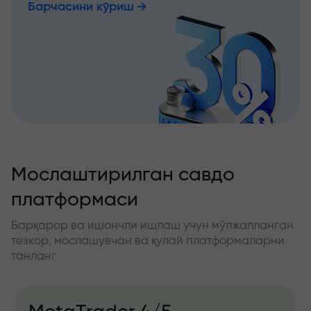
Барчасини кўриш
Мослаштирилган савдо
платформаси
Барқарор ва ишончли ишлаш учун мўлжалланган
тезкор, мослашувчан ва қулай платформаларни
танланг