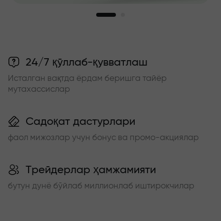
24/7 қўллаб-қувватлаш
Исталган вақтда ёрдам беришга тайёр
мутахассислар
Садоқат дастурлари
фаол мижозлар учун бонус ва промо-акциялар
Трейдерлар ҳамжамияти
бутун дунё бўйлаб миллионлаб иштирокчилар