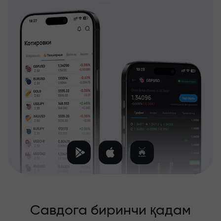
Савдога биринчи қадам