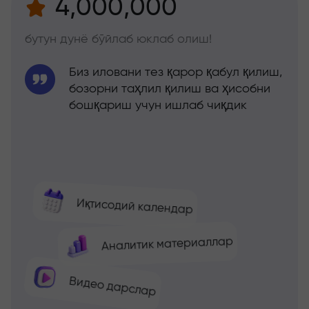
4,000,000
бутун дунё бўйлаб юклаб олиш!
Биз иловани тез қарор қабул қилиш,
бозорни таҳлил қилиш ва ҳисобни
бошқариш учун ишлаб чиқдик
Иқтисодий календар
Аналитик материаллар
Видео дарслар