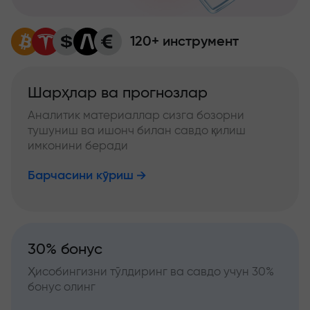
120+ инструмент
Шарҳлар ва прогнозлар
Аналитик материаллар сизга бозорни
тушуниш ва ишонч билан савдо қилиш
имконини беради
Барчасини кўриш
30% бонус
Ҳисобингизни тўлдиринг ва савдо учун 30%
бонус олинг