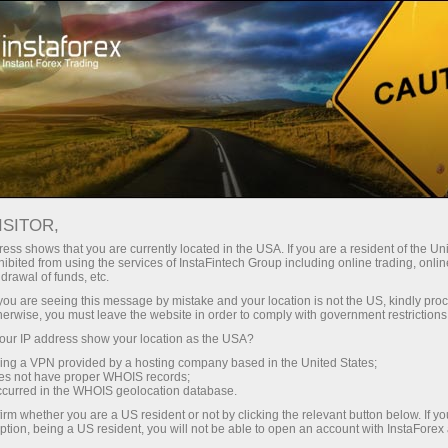
Начинающим
База знаний
Уровни Мюррея MT4
ISITOR,
03.07.2023 15:32
ess shows that you are currently located in the USA. If you are a resident of the Uni
ibited from using the services of InstaFintech Group including online trading, online
Уровни Мюррея MT4
drawal of funds, etc.
k you are seeing this message by mistake and your location is not the US, kindly pro
herwise, you must leave the website in order to comply with government restrictions
ur IP address show your location as the USA?
sing a VPN provided by a hosting company based in the United States;
oes not have proper WHOIS records;
occurred in the WHOIS geolocation database.
irm whether you are a US resident or not by clicking the relevant button below. If y
ption, being a US resident, you will not be able to open an account with InstaForex