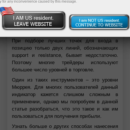
y for any inconvenience caused by this message.
При подборе лучших точек для входа в
позицию только двух линий, обозначающих
support и resistance, бывает недостаточно.
Поэтому многие трейдеры используют
большее число уровней в торговле.
Один из таких инструментов – это уровни
Мюррея. Для многих пользователей данный
индикатор кажется слишком сложным в
применении, однако мы попробуем в данной
статье разобраться, что это такое и как им
пользоваться для получения прибыли.
Узнать больше о других способах нанесения