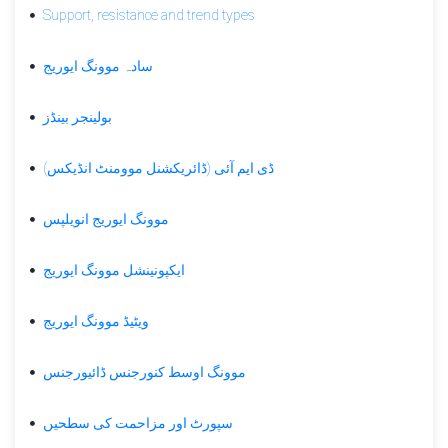
تھوری
Support, resistance and trend types
موونگ
سادہ موونگ ایوریج
ایوریج
انویلپس
بولینجر بینڈز
ایکپونینشل
موونگ
ڈی ایم آئی (ڈائریکشنل موومنٹ انڈیکس)
ایوریج
فیبوناچی
موونگ ایوریج انویلپس
نمبر
اینڈریوز
ایکپونینشل موونگ ایوریج
پچ
فورک
ویٹیڈ موونگ ایوریج
Price,
trading
موونگ اوسط کنورجنس ڈائیورجنس
volume
and
سپورٹ اور مزاحمت کی سطحیں
open
interest