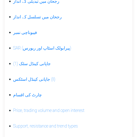
کینڈل
رجحان میں تبدیلی کے انداز
اسٹکس
(II)
رجحان میں تسلسل کے انداز
رجحان
میں
فیبوناچی نمبر
تسلسل
کے
SAR (پیرابولک اسٹاپ اور ریورس)
انداز
موونگ
جاپانی کینڈل سٹک (1)
اوسط
کنورجنس
جاپانی کینڈل اسٹکس (II)
ڈائیورجنس
ڈی
چارٹ کی اقسام
ایم
آئی
Price, trading volume and open interest
(ڈائریکشنل
موومنٹ
انڈیکس)
Support, resistance and trend types
ڈاؤ