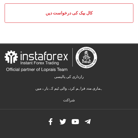
types
کال بیک کی درخواست دیں
رجحانی
لائن
کی
اصلاح،
فین
کا
اصول
Support,
resistance
and
رازداری کی پالیسی
trend
ہماری مدد فراہم کرنے والی ٹیم کے بارے میں
types
شراکت
SAR
(پیرابولک
اسٹاپ
اور
ریورس)
رجحان