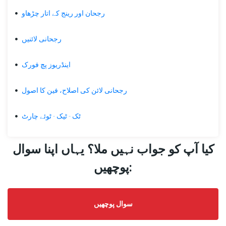
رجحان اور رینج کے اتار چڑھاو
ٹک
-
ٹیک
رجحانی لائنیں
-
ٹوئے
اینڈریوز پچ فورک
چارٹ
سادہ
رجحانی لائن کی اصلاح، فین کا اصول
موونگ
ایوریج
ٹک - ٹیک - ٹوئے چارٹ
سپورٹ
اور
کیا آپ کو جواب نہیں ملا؟ یہاں اپنا سوال
مزاحمت
کی
پوچھیں:
سطحیں
Support,
resistance
سوال پوچھیں
and
trend