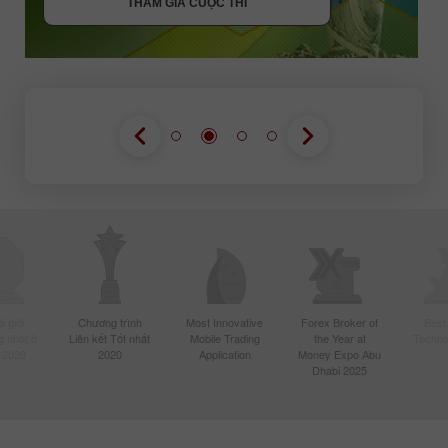
THAM GIA CUỘC THI
 giới
Chương trình
Most Innovative
Forex Broker of
Best
 nhất ở
Liên kết Tốt nhất
Mobile Trading
the Year at
Techno
 2020
2020
Application
Money Expo Abu
Dhabi 2025