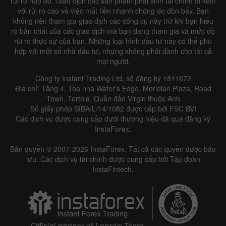
rủi ro nào đó. Giao dịch các sản phẩm phái sinh tài chính đi kèm
với rủi ro cao về việc mất tiền nhanh chóng do đòn bẩy. Bạn
không nên tham gia giao dịch các công cụ này trừ khi bạn hiểu
rõ bản chất của các giao dịch mà bạn đang tham gia và mức độ
rủi ro thực sự của bạn. Những loại hình đầu tư này có thể phù
hợp với một số nhà đầu tư, nhưng không phải dành cho tất cả
mọi người.
Công ty Instant Trading Ltd, số đăng ký 1811672
Địa chỉ: Tầng 4, Tòa nhà Water's Edge, Meridian Plaza, Road
Town, Tortola, Quần đảo Virgin thuộc Anh
Số giấy phép SIBA/L/14/1082 được cấp bởi FSC BVI
Các dịch vụ được cung cấp dưới thương hiệu đã qua đăng ký
InstaForex.
Bản quyền © 2007-2026 InstaForex. Tất cả các quyền được bảo
lưu. Các dịch vụ tài chính được cung cấp bởi Tập đoàn
InstaFintech.