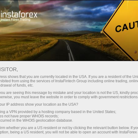
For Traders
Forex Analytics
InstaForex TV
Forex TV News
ISITOR,
ess shows that you are currently located in the USA. If you are a resident of the Uni
ibited from using the services of InstaFintech Group including online trading, online
drawal of funds, etc.
k you are seeing this message by mistake and your location is not the US, kindly pro
herwise, you must leave the website in order to comply with government restrictions
ur IP address show your location as the USA?
dịch
sing a VPN provided by a hosting company based in the United States;
oes not have proper WHOIS records;
occurred in the WHOIS geolocation database.
mo
irm whether you are a US resident or not by clicking the relevant button below. If y
ption, being a US resident, you will not be able to open an account with InstaForex