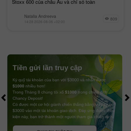
Stoxx 600 của châu Âu và chỉ số toàn
Natalia Andreeva
809
14:28 2026-08-06 +02:00
Tiền gửi lần truy cập
Ký quỹ tài khoản của bạn với $3000 và nhận được
$1000
nhiều hơn!
Trong Tháng 8 chúng tôi xổ
$1000
trong chiến dịch
Chancy Deposit!
Có được một cơ hội giành chiến thắng bằng việc ký quỹ
$3000 vào một tài khoản giao dịch. Đáp ứng được điều
kiện này, bạn trở thành một người tham gia chiến dịch.
NHẬN THƯỞNG
THAM GIA CUỘC THI
THAM GIA CUỘC THI