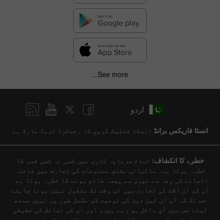
See more...
اردو
انسٹا فاریکس برانڈ
انسٹا فنٹیک گروپ کا رجسٹرڈ ٹریڈ مارک ہے
خطرے کا انکشاف:
تمام سرمایہ کاری میں کسی نہ کسی قسم کا
خطرہ ہوتا ہے۔ مالیاتی مشتق مصنوعات کی تجارت میں فائدہ
اٹھانے کی وجہ سے تیزی سے پیسہ ضائع ہونے کا خطرہ ہوتا ہے۔
آپ کو ان آلات کی تجارت میں اس وقت تک مشغول نہیں ہونا چاہئے
جب تک کہ آپ ان لین دین کی نوعیت کو مکمل طور پر نہیں سمجھ
لیتے جس میں آپ داخل ہو رہے ہیں، اور آپ کی نمائش کی حقیقی
حد۔ اس قسم کی سرمایہ کاری کچھ سرمایہ کاروں کے لیے موزوں