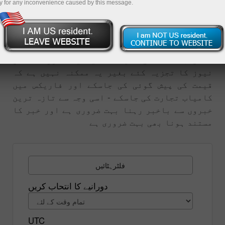
y for any inconvenience caused by this message.
میں بننے والی صورتحال پر ہوتا ہے - قیمت میں
ہونے والی کوئی بھی تبدیلی خبر کا رد عمل ہی
ہوتا ہے - مارکیٹ میں آنے والے خبروں کا تجزیہ
قیمتوں کی پیشن گوئی سب سے ذیادہ اہمیت کا
حامل ہے - عالمی معیشت ، سیاسیات اور فنانشل
نیوز کا تجزیہ کئے بغیر یہ ممکنہ نہیں ہے کہ
قیمت کی پیش گوئی کی جاسکے اور فاریکس میں
کامیاب تجارت کی جاسکے - اسی وجہ سے تازہ ترین
خبروں سے باخبر رہنا بہت ضروری ہے اور خبر کا
مستند ہونا بھی بہت ضروری ہے
فلٹرہٹائیں
دورانیے کا انتحاب کریں
UTC