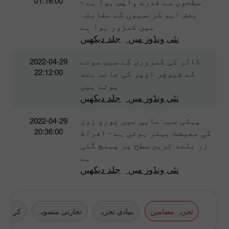
01:16:00
سطحوں سے قدرے واپس ہوا ہے -
بعض اہم کرنسیوں کے مقابلہ
میں کمزور ہوا ہے
نئی ونڈوز میں
جلد دیکھیں
ڈالر کی کمزوری کے سبب سونے
2022-04-29
22:12:00
کے فیوچر اوپر کی جانب بند
ہوئے ہیں
نئی ونڈوز میں
جلد دیکھیں
پہلی سہہ ماہی میں یورو زون
2022-04-29
20:36:00
کی معیشت بہتر ہوئی ہے - افراط
زر بلند ترین سطح پر پہنچ گئی
ہے
نئی ونڈوز میں
جلد دیکھیں
تجزیہ مضامین
بنیادی تجزیہ
تجارتی منصوبہ
کرپٹو ک