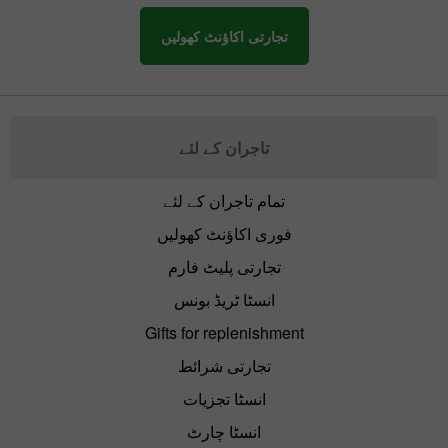
تجارتی اکاؤنٹ کھولیں
تاجران کے لئے
تمام تاجران کے لئے
فوری اکاؤنٹ کھولیں
تجارتی پلیٹ فارم
انسٹا ٹریڈ بونس
Gifts for replenishment
تجارتی شرائط
انسٹا تجزیات
انسٹا چارٹ