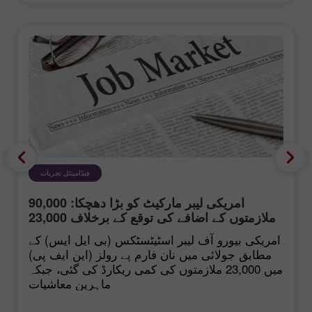
فنڈامینٹل تجزیات
امریکی لیبر مارکیٹ کو بڑا دھچکا: 90,000
ملازمتوں کے اضافے کی توقع کے برخلاف 23,000
کی کمی
امریکی بیورو آف لیبر اسٹیٹسٹکس (بی ایل ایس) کے
مطابق جولائی میں نان فارم پے رولز (این ایف پی)
میں 23,000 ملازمتوں کی کمی ریکارڈ کی گئی، جبکہ
ماہرینِ معاشیات