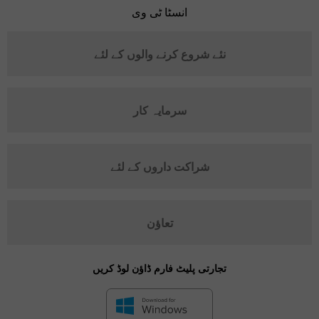
انسٹا ٹی وی
نئے شروع کرنے والوں کے لئے
سرمایہ کار
شراکت داروں کے لئے
تعاؤن
تجارتی پلیٹ فارم ڈاؤن لوڈ کریں