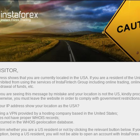
تاجروں کے لیے
لائیو فاریکس نیوز
لائیو فاریکس نیوز
ISITOR,
ess shows that you are currently located in the USA. If you are a resident of the Uni
ibited from using the services of InstaFintech Group including online trading, online
drawal of funds, etc.
ای میل سبسکرپشن
k you are seeing this message by mistake and your location is not the US, kindly pro
herwise, you must leave the website in order to comply with government restrictions
ur IP address show your location as the USA?
ٹیلیگرام میں تجزیات
sing a VPN provided by a hosting company based in the United States;
oes not have proper WHOIS records;
occurred in the WHOIS geolocation database.
فنانشل ایسٹ کی قیمتیں ، سٹاک ، کرنسیاں ، آئل
irm whether you are a US resident or not by clicking the relevant button below. If y
ption, being a US resident, you will not be able to open an account with InstaForex
، دھاتوں یا دوسری قیمتوں کا انحصار مارکیٹ