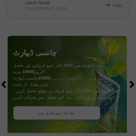
Jakub Novak
1006
15:40 2026-08-07 +02:00
چانسی ڈیپازٹ
اپنے اکاؤنٹ میں 3000 ڈالر جمع کروائیں اور حاصل
مزید!
کریں
$1000
ہم اگست قرعہ اندازی کرتے ہیں
$1000
چانسی ڈیپازٹ
نامی مقابلہ کے تحت
اپنے اکاؤنٹ میں 3000 ڈالر جمع کروانے پر موقع حاصل کریں -
اس شرط پر پورا اُترتے ہوئے اس مقابلہ میں شرکت کریں
بونس حاصل کریں
مقابلہ میں شامل ہوں
مقابلہ میں شامل ہوں
مقابلہ میں شامل ہوں