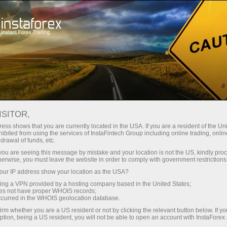
Dành cho Nhà giao dịch
Bản tin Forex
BẢN TIN FOREX
ISITOR,
ess shows that you are currently located in the USA. If you are a resident of the Uni
ibited from using the services of InstaFintech Group including online trading, online
drawal of funds, etc.
Đăng ký email
k you are seeing this message by mistake and your location is not the US, kindly pro
herwise, you must leave the website in order to comply with government restrictions
ur IP address show your location as the USA?
Phân tích trong Telegram
sing a VPN provided by a hosting company based in the United States;
oes not have proper WHOIS records;
occurred in the WHOIS geolocation database.
Mỗi nhà giao dịch trong thị trường Forex biết rằng có
irm whether you are a US resident or not by clicking the relevant button below. If y
ption, being a US resident, you will not be able to open an account with InstaForex
rất nhiều yếu tố ảnh hưởng đến tỷ giá hối đoái. Một