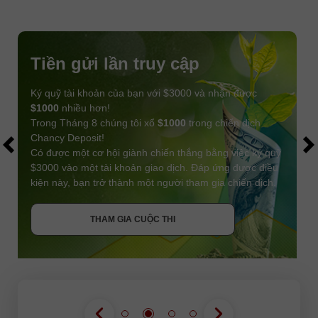
Tiền gửi lần truy cập
Ký quỹ tài khoản của bạn với $3000 và nhận được
$1000
nhiều hơn!
Trong Tháng 8 chúng tôi xổ
$1000
trong chiến dịch
Chancy Deposit!
Có được một cơ hội giành chiến thắng bằng việc ký quỹ
$3000 vào một tài khoản giao dịch. Đáp ứng được điều
kiện này, bạn trở thành một người tham gia chiến dịch.
NHẬN THƯỞNG
THAM GIA CUỘC THI
THAM GIA CUỘC THI
THAM GIA CUỘC THI