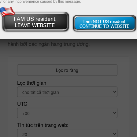
y for any inconvenience caused by this message.
giá trị của tiền tệ phụ thuộc vào tình hình kinh tế vĩ
mô tại nước của đồng tiền này. Để làm cho giao dịch
của bạn có lợi nhuận, bạn cần phải theo dõi tin tức
kinh tế thường xuyên cũng như có thể hiểu ý nghĩa
của các báo cáo khác nhau và các chỉ số được phát
hành bởi các ngân hàng trung ương.
Lọc rõ ràng
Lọc thời gian
UTC
Tin tức trên trang web: