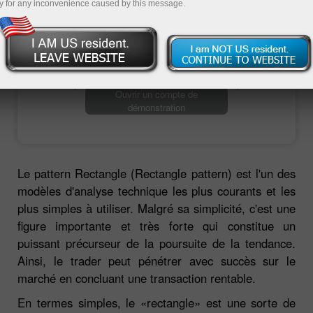
y for any inconvenience caused by this message.
Ouvrir un compte de trading
Ouvrir un compte de
démonstration
Le pattern Rectangle (Rectangle pattern) est l'un des
modèles d'analyse technique les plus courants et les
plus simples à utiliser. Malgré sa simplicité, c'est une
figure importante et très forte qui constitue un
puissant précurseur de la poursuite de la tendance.
Ainsi, le trader peut pénétrer avec succès sur le
marché en concluant une transaction rentable.
En termes simples, le «rectangle» est une sorte de