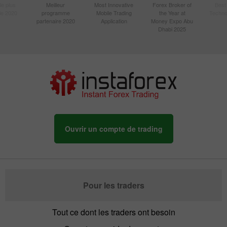
le plus
Meilleur
Most Innovative
Forex Broker of
Best
sie 2020
programme
Mobile Trading
the Year at
Techno
partenaire 2020
Application
Money Expo Abu
Dhabi 2025
Ouvrir un compte de trading
Pour les traders
Tout ce dont les traders ont besoin