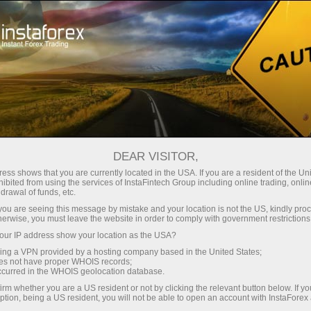
Pour les traders
Analyse technique
«Rectangle»
DEAR VISITOR,
«Rectangle»
ess shows that you are currently located in the USA. If you are a resident of the Uni
ibited from using the services of InstaFintech Group including online trading, online
drawal of funds, etc.
Le rectangle est l'un des modèles d'analyse
k you are seeing this message by mistake and your location is not the US, kindly pro
technique les plus courants et les plus simples.
herwise, you must leave the website in order to comply with government restrictions
Bien qu'il soit facile à identifier sur les
ur IP address show your location as the USA?
graphiques, il s'agit d'un pattern important et
sing a VPN provided by a hosting company based in the United States;
très fort, qui est un indicateur de la de
oes not have proper WHOIS records;
occurred in the WHOIS geolocation database.
continuation de la tendance. Ainsi, le trader a la
possibilité d'entrer avec succès sur le marché
irm whether you are a US resident or not by clicking the relevant button below. If y
ption, being a US resident, you will not be able to open an account with InstaForex
en concluant une transaction rentable.