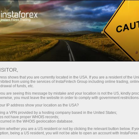
Giới thiệu về InstaForex
InstaSport
Đội nhóm InstaForex Loprais
Loprais Team Gallery
ISITOR,
THƯ VIỆN ẢNH ĐỘI
ess shows that you are currently located in the USA. If you are a resident of the Uni
ibited from using the services of InstaFintech Group including online trading, online
INSTAFOREX LOPRAIS -
drawal of funds, etc.
k you are seeing this message by mistake and your location is not the US, kindly pro
DAKAR RALLY 2018
herwise, you must leave the website in order to comply with government restrictions
ur IP address show your location as the USA?
sing a VPN provided by a hosting company based in the United States;
oes not have proper WHOIS records;
occurred in the WHOIS geolocation database.
dịch
irm whether you are a US resident or not by clicking the relevant button below. If y
ption, being a US resident, you will not be able to open an account with InstaForex
mo