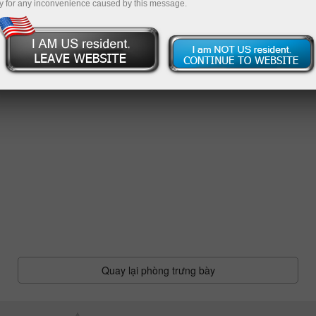
y for any inconvenience caused by this message.
Quay lại phòng trưng bày