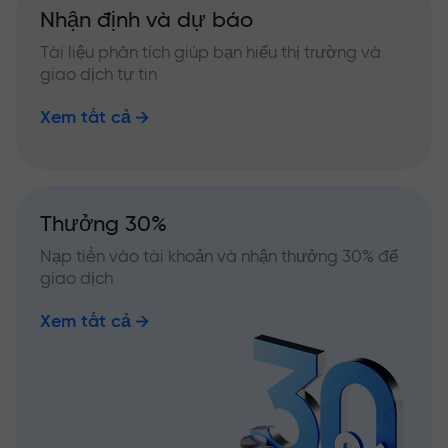
Nhận định và dự báo
Tài liệu phân tích giúp bạn hiểu thị trường và
giao dịch tự tin
Xem tất cả
Thưởng 30%
Nạp tiền vào tài khoản và nhận thưởng 30% để
giao dịch
Xem tất cả