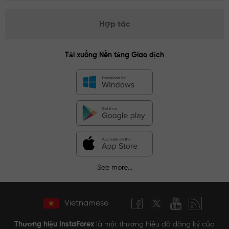
Hợp tác
Tải xuống Nền tảng Giao dịch
See more...
Vietnamese
Thương hiệu InstaForex
là một thương hiệu đã đăng ký của