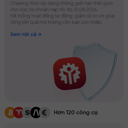
Chương trình áp dụng không giới hạn thời gian
cho các tài khoản nạp tối đa 31.08.2026.
Hệ thống hoạt động tự động: giảm rủi ro và giúp
tăng kết quả mà không cần bạn can thiệp.
Xem tất cả
Hơn 120 công cụ