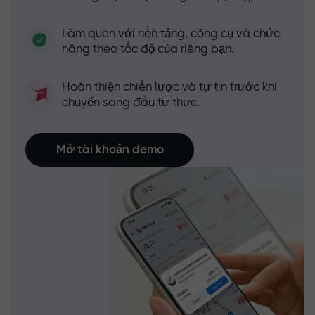
Làm quen với nền tảng, công cụ và chức
năng theo tốc độ của riêng bạn.
Hoàn thiện chiến lược và tự tin trước khi
chuyển sang đầu tư thực.
Mở tài khoản demo