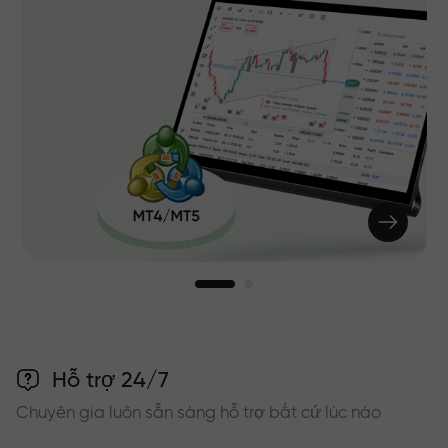
Hỗ trợ 24/7
Chuyên gia luôn sẵn sàng hỗ trợ bất cứ lúc nào