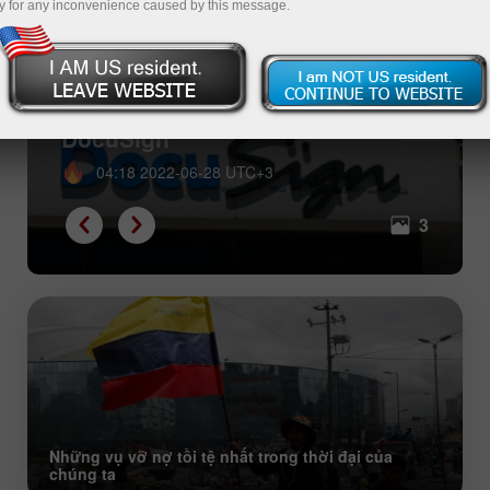
y for any inconvenience caused by this message.
Con cưng của tháng 6 năm 2022:
cổ phiếu của Tesla, Apple và
DocuSign
04:18 2022-06-28 UTC+3
3
Những vụ vỡ nợ tồi tệ nhất trong thời đại của
chúng ta