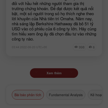
đối với hầu hết những người tham gia thị
trường chứng khoán. Để đạt được kết quả nổi
bật, một số người trong số họ thích nghe theo
lời khuyên của Nhà tiên tri Omaha. Năm nay,
nhà sáng lập Berkshire Hathaway đã bỏ 51 tỷ
USD vào cổ phiếu của 6 công ty lớn. Hãy cùng
tìm hiểu xem ông ấy đã chọn đầu tư vào những
công ty nào.
998
6
03:44 2022-06-20 UTC+00
Xem thêm
Bài báo phân tích
Fundamental Analysis
Kế hoạch g