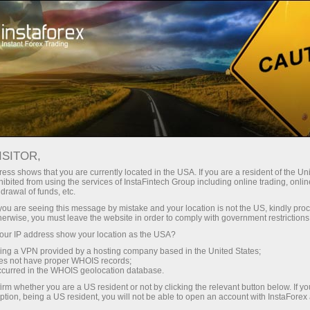
For Traders
Forex Analytics
Tin tức hình ảnh
TIN TỨC HÌNH ẢNH
ISITOR,
ess shows that you are currently located in the USA. If you are a resident of the Uni
ibited from using the services of InstaFintech Group including online trading, online
drawal of funds, etc.
k you are seeing this message by mistake and your location is not the US, kindly pro
dịch
herwise, you must leave the website in order to comply with government restrictions
ur IP address show your location as the USA?
mo
sing a VPN provided by a hosting company based in the United States;
oes not have proper WHOIS records;
occurred in the WHOIS geolocation database.
irm whether you are a US resident or not by clicking the relevant button below. If y
ption, being a US resident, you will not be able to open an account with InstaForex