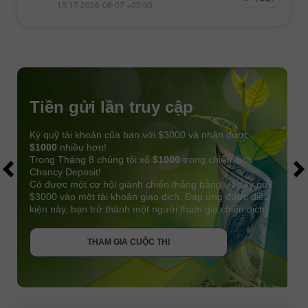
15:17 2026-08-07 +02:00
Tiền gửi lần truy cập
Ký quỹ tài khoản của bạn với $3000 và nhận được
$1000
nhiều hơn!
Trong Tháng 8 chúng tôi xổ
$1000
trong chiến dịch
Chancy Deposit!
Có được một cơ hội giành chiến thắng bằng việc ký quỹ
$3000 vào một tài khoản giao dịch. Đáp ứng được điều
kiện này, bạn trở thành một người tham gia chiến dịch.
NHẬN THƯỞNG
THAM GIA CUỘC THI
THAM GIA CUỘC THI
THAM GIA CUỘC THI