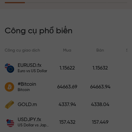
lần nạp tiền.
Chương trình bảo hiểm rủi ro sẽ
hoàn trả thua lỗ và đảm bảo nhân
Công cụ phổ biến
ba lợi nhuận trong vòng 6 tháng.
Giao dịch an tâm — vốn của bạn
được bảo vệ!
Công cụ giao dịch
Mua
Bán
Sp
EURUSD.fx
1.15622
1.15632
Euro vs US Dollar
Nạp tiền và nhận thưởng gấp
1.000 lần số tiền nạp. X1000 không
#Bitcoin
64663.69
64663.94
phải lỗi đánh máy. Số tiền nạp
Bitcoin
càng lớn, hệ số nhân càng cao.
GOLD.m
4337.94
4338.04
USDJPY.fx
157.432
157.449
US Dollar vs Japanese Yen