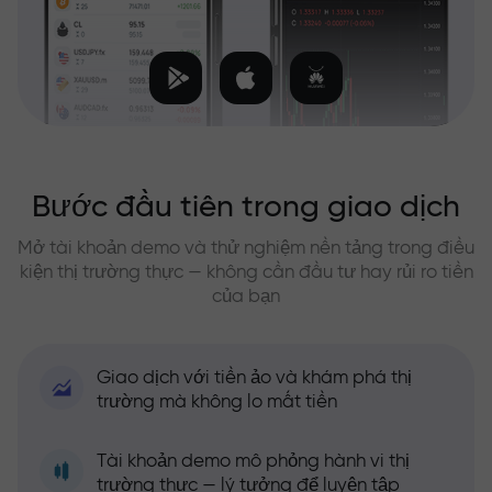
Bước đầu tiên trong giao dịch
Mở tài khoản demo và thử nghiệm nền tảng trong điều
kiện thị trường thực — không cần đầu tư hay rủi ro tiền
của bạn
Giao dịch với tiền ảo và khám phá thị
trường mà không lo mất tiền
Tài khoản demo mô phỏng hành vi thị
trường thực — lý tưởng để luyện tập