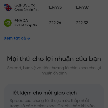
GBPUSD.fx
1.34973
1.34987
Great Britain Pound vs US Dollar
#NVDA
222.26
222.32
NVIDIA Corp Nasdaq Stock Exchange (Nasdaq) USD
Xem tất cả
Mọi thứ cho lợi nhuận của bạn
Spread, bảo vệ và tiền thưởng là chìa khóa cho lợi
nhuận ổn định
Tiết kiệm cho mỗi giao dịch
Spread của chúng tôi thuộc mức thấp nhất
trong số các broker khác. Chi phí thấp khi vào