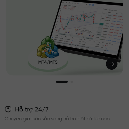
Hỗ trợ 24/7
Chuyên gia luôn sẵn sàng hỗ trợ bất cứ lúc nào