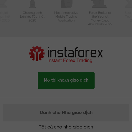
 giới
Chương trình
Most Innovative
Forex Broker of
Best
ng nhất
Liên kết Tốt nhất
Mobile Trading
the Year at
Tec
Á 2020
2020
Application
Money Expo
Abu Dhabi 2025
Mở tài khoản giao dịch
Dành cho Nhà giao dịch
Tất cả cho nhà giao dịch