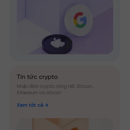
Tin tức crypto
Nhận định crypto nóng hổi: Bitcoin,
Ethereum và altcoin
Xem tất cả