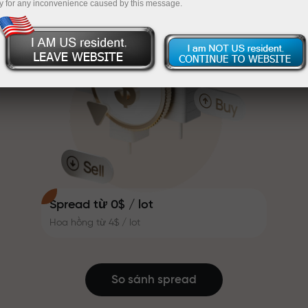
y for any inconvenience caused by this message.
thưởng giúp giao dịch hấp dẫn
InstaForex
Nạp $333 — chọn quà trị giá lên tới $1,500
hơn. Mỗi khách hàng InstaForex có
thể nhận thưởng lên tới 30% tiền
nạp và tận dụng các chương trình
Giao dịch không rủi ro — chúng tôi
khuyến mãi và ưu đãi đặc biệt
đảm bảo lợi nhuận của bạn
khác.
Tốc độ trên đường đua và tốc độ
Thưởng lên tới X1000 — hệ số nhân
giao dịch có cùng giá trị. Aleš
lớn nhất trên thị trường
Loprais mang tinh thần quyết tâm
và kỷ luật vào thế giới giao dịch,
với vai trò đối tác truyền cảm hứng
giúp khách hàng đạt được những
Spread từ 0$ / lot
mục tiêu tham vọng.
Hoa hồng từ 4$ / lot
Chúng tôi tặng quà thật, không
phải bonus hay mã khuyến mãi.
Mỗi khách hàng InstaForex có thể
So sánh spread
nhận iPhone, MacBook hoặc
chuyến du lịch mơ ước chỉ với một