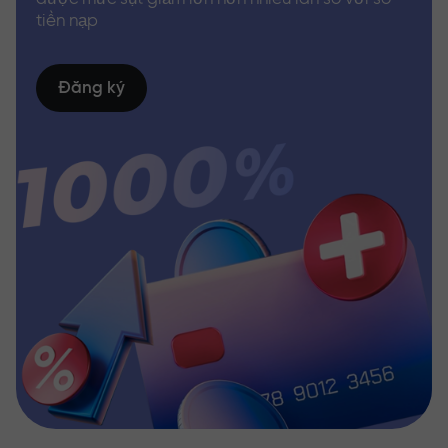
tiền nạp
Đăng ký