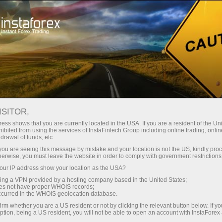
Spread cực thấp — lợi nhuận cao
ISITOR,
ess shows that you are currently located in the USA. If you are a resident of the Uni
Thưởng 30%
ibited from using the services of InstaFintech Group including online trading, online
Với InstaForex, bạn được tiếp cận
drawal of funds, etc.
những điều kiện cạnh tranh thực
cho mỗi lần nạp tiền
k you are seeing this message by mistake and your location is not the US, kindly pro
sự: đòn bẩy lên tới 1:5000, spread
herwise, you must leave the website in order to comply with government restrictions
và hoa hồng tốt nhất trên thị
ur IP address show your location as the USA?
Tốc độ
trường, cùng điều kiện thuận lợi để
sing a VPN provided by a hosting company based in the United States;
giao dịch cổ phiếu và chỉ số.
oes not have proper WHOIS records;
trong giao dịch và trên đường đua
occurred in the WHOIS geolocation database.
irm whether you are a US resident or not by clicking the relevant button below. If y
ption, being a US resident, you will not be able to open an account with InstaForex
Jackpot quà tặng cá nhân của bạn
Chúng tôi đã phát triển hệ thống