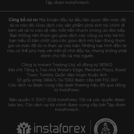
Tập đoàn InstaFintech
Công bố rủi ro:
Mọi khoản đầu tư đều liên quan đến mức độ
rủi ro nào đó. Giao dịch các sản phẩm phái sinh tài chính đi
kèm với rủi ro cao về việc mất tiền nhanh chóng do đòn bẩy.
Bạn không nên tham gia giao dịch các công cụ này trừ khi
bạn hiểu rõ bản chất của các giao dịch mà bạn đang tham
gia và mức độ rủi ro thực sự của bạn. Những loại hình đầu tư
này có thể phù hợp với một số nhà đầu tư, nhưng không phải
dành cho tất cả mọi người.
Công ty Instant Trading Ltd, số đăng ký 1811672
Địa chỉ: Tầng 4, Tòa nhà Water's Edge, Meridian Plaza, Road
Town, Tortola, Quần đảo Virgin thuộc Anh
Số giấy phép SIBA/L/14/1082 được cấp bởi FSC BVI
Các dịch vụ được cung cấp dưới thương hiệu đã qua đăng
ký InstaForex.
Bản quyền © 2007-2026 InstaForex. Tất cả các quyền được
bảo lưu. Các dịch vụ tài chính được cung cấp bởi Tập đoàn
InstaFintech.