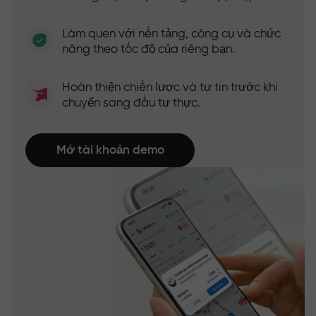
Làm quen với nền tảng, công cụ và chức
năng theo tốc độ của riêng bạn.
Hoàn thiện chiến lược và tự tin trước khi
chuyển sang đầu tư thực.
Mở tài khoản demo