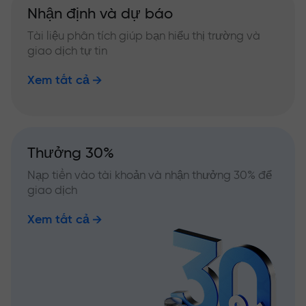
Nhận định và dự báo
Tài liệu phân tích giúp bạn hiểu thị trường và
giao dịch tự tin
Xem tất cả
Thưởng 30%
Nạp tiền vào tài khoản và nhận thưởng 30% để
giao dịch
Xem tất cả