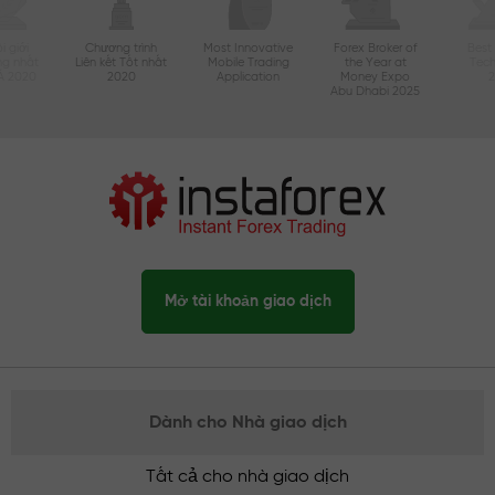
 giới
Chương trình
Most Innovative
Forex Broker of
Best
ng nhất
Liên kết Tốt nhất
Mobile Trading
the Year at
Tec
Á 2020
2020
Application
Money Expo
Abu Dhabi 2025
Mở tài khoản giao dịch
Dành cho Nhà giao dịch
Tất cả cho nhà giao dịch