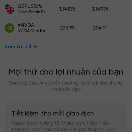
GBPUSD.fx
1.34876
1.34976
Great Britain Pound vs US Dollar
#NVDA
223.95
224.01
NVIDIA Corp Nasdaq Stock Exchange (Nasdaq) USD
Xem tất cả
Mọi thứ cho lợi nhuận của bạn
Spread, bảo vệ và tiền thưởng là chìa khóa cho lợi
nhuận ổn định
Tiết kiệm cho mỗi giao dịch
Spread của chúng tôi thuộc mức thấp nhất
trong số các broker khác. Chi phí thấp khi vào