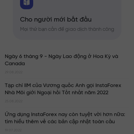
Cho người mới bắt đầu
Mọi thứ bạn cần để giao dịch thành công
Ngày 6 tháng 9 - Ngày Lao động ở Hoa Kỳ và
Canada
29.08.2022
Tạp chí IIM của Vương quốc Anh gọi InstaForex
Nhà Môi giới Ngoại hối Tốt nhất năm 2022
25.08.2022
Ứng dụng InstaForex nay còn tuyệt vời hơn nữa:
tìm hiểu thêm về các bản cập nhật toàn cầu
19.07.2022