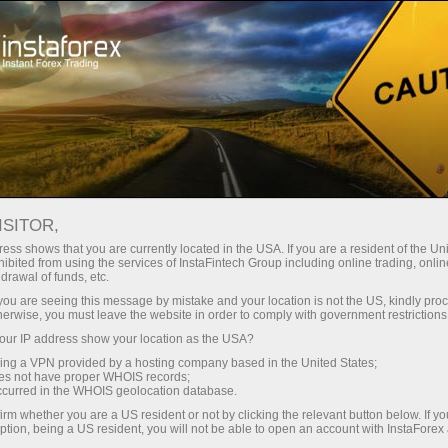
For Traders
Analytical Reviews
Technical analysis
ISITOR,
22.04.2024: Forex Analysis &
ess shows that you are currently located in the USA. If you are a resident of the Uni
ibited from using the services of InstaFintech Group including online trading, online
Reviews: Forex forecast 04/22/2024:
drawal of funds, etc.
EUR/USD, GBP/USD, USD/JPY and
k you are seeing this message by mistake and your location is not the US, kindly pro
herwise, you must leave the website in order to comply with government restrictions
Bitcoin from Sebastian Seliga
ur IP address show your location as the USA?
sing a VPN provided by a hosting company based in the United States;
oes not have proper WHOIS records;
occurred in the WHOIS geolocation database.
Mở tài khoản giao dịch
irm whether you are a US resident or not by clicking the relevant button below. If y
ption, being a US resident, you will not be able to open an account with InstaForex