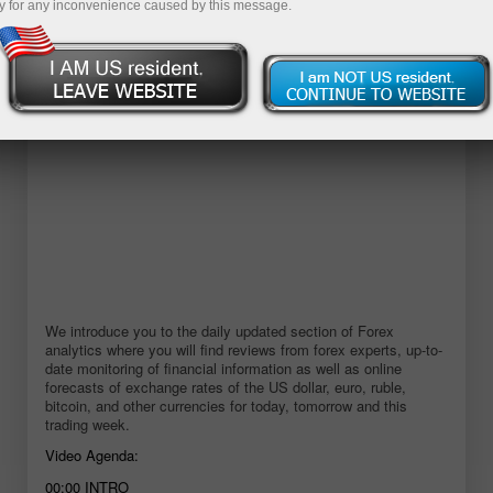
y for any inconvenience caused by this message.
Mở tài khoản demo
We introduce you to the daily updated section of Forex
analytics where you will find reviews from forex experts, up-to-
date monitoring of financial information as well as online
forecasts of exchange rates of the US dollar, euro, ruble,
bitcoin, and other currencies for today, tomorrow and this
trading week.
Video Agenda:
00:00
INTRO