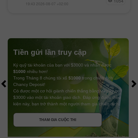
1054
19:43 2026-08-07 +02:00
Tiền gửi lần truy cập
Ký quỹ tài khoản của bạn với $3000 và nhận được
$1000
nhiều hơn!
Trong Tháng 8 chúng tôi xổ
$1000
trong chiến dịch
Chancy Deposit!
Có được một cơ hội giành chiến thắng bằng việc ký quỹ
$3000 vào một tài khoản giao dịch. Đáp ứng được điều
kiện này, bạn trở thành một người tham gia chiến dịch.
NHẬN THƯỞNG
THAM GIA CUỘC THI
THAM GIA CUỘC THI
THAM GIA CUỘC THI