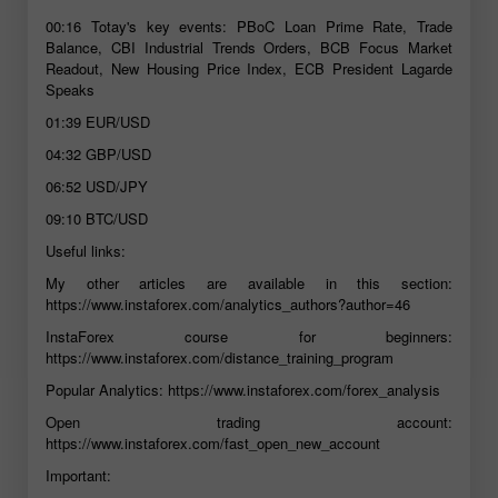
00:16
Totay's key events: PBoC Loan Prime Rate, Trade
Balance, CBI Industrial Trends Orders, BCB Focus Market
Readout, New Housing Price Index, ECB President Lagarde
Speaks
01:39
EUR/USD
04:32
GBP/USD
06:52
USD/JPY
09:10
BTC/USD
Useful links:
My other articles are available in this section:
https://www.instaforex.com/analytics_authors?author=46
InstaForex course for beginners:
https://www.instaforex.com/distance_training_program
Popular Analytics:
https://www.instaforex.com/forex_analysis
Open trading account:
https://www.instaforex.com/fast_open_new_account
Important: