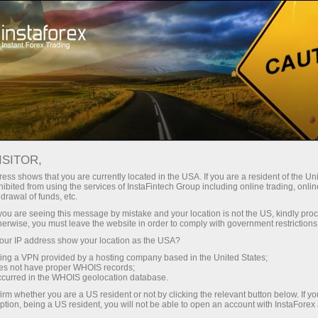
Dành cho Nhà giao dịch
Phân tích Forex
Đánh giá phân tích
Các nhà phân tích
Torben Melsted
ISITOR,
CÁC BÀI PHÂN TÍCH NGOẠI
ess shows that you are currently located in the USA. If you are a resident of the Uni
ibited from using the services of InstaFintech Group including online trading, online
HỐI
drawal of funds, etc.
k you are seeing this message by mistake and your location is not the US, kindly pro
herwise, you must leave the website in order to comply with government restrictions
ur IP address show your location as the USA?
Mở tài khoản giao dịch
sing a VPN provided by a hosting company based in the United States;
oes not have proper WHOIS records;
occurred in the WHOIS geolocation database.
Mở tài khoản demo
irm whether you are a US resident or not by clicking the relevant button below. If y
ption, being a US resident, you will not be able to open an account with InstaForex