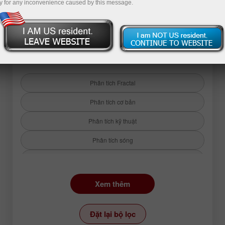
y for any inconvenience caused by this message.
Quay lại các bài phân
tích
Phân tích Fractal
Phân tích cơ bản
Phân tích kỹ thuật
Phân tích sóng
Tiền điện tử
Đường xu hướng
Xem thêm
Công cụ:
Đặt lại bộ lọc