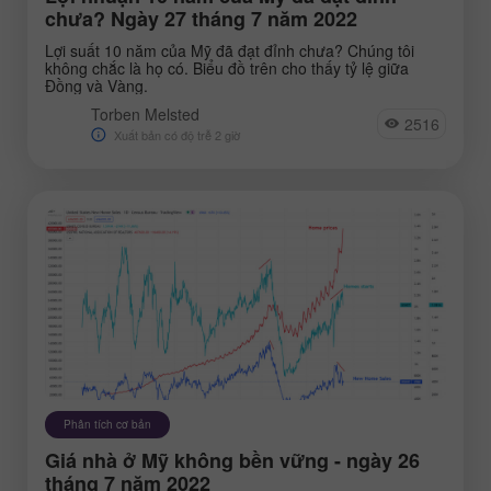
tổ chức các hội thảo trên web về các chủ
chưa? Ngày 27 tháng 7 năm 2022
đề khác nhau.
Lợi suất 10 năm của Mỹ đã đạt đỉnh chưa? Chúng tôi
không chắc là họ có. Biểu đồ trên cho thấy tỷ lệ giữa
Đồng và Vàng.
Torben Melsted
2516
Xuất bản có độ trễ 2 giờ
Phân tích cơ bản
Giá nhà ở Mỹ không bền vững - ngày 26
tháng 7 năm 2022