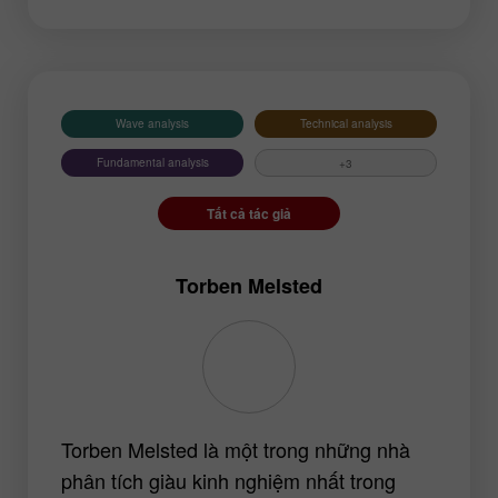
EURUSD
GBPUSD
USDCHF
USDCAD
USDJPY
AUDUSD
Wave analysis
GBPJPY
Technical analysis
EURGBP
EURJPY
NZDUSD
Fundamental analysis
+3
EURNZD
Silver
Tất cả tác giả
Gold
#USDX
Torben Melsted
Torben Melsted là một trong những nhà
phân tích giàu kinh nghiệm nhất trong