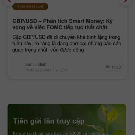
Phân tích kỹ thuật
GBP/USD – Phân tích Smart Money: Kỳ
vọng về việc FOMC tiếp tục thắt chặt
chính sách vẫn ở mức thấp
Cặp GBP/USD đã di chuyển khá bình lặng trong
tuần này, rõ ràng là đang chờ đợi những báo cáo
quan trọng nhất, vốn được công
Samir Klishi
1159
19:43 2026-08-07 +02:00
Tiền gửi lần truy cập
Ký quỹ tài khoản của bạn với $3000 và nhận được