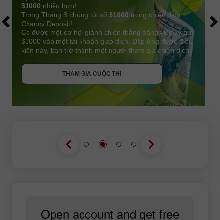
$1000
nhiều hơn!
Trong Tháng 8 chúng tôi xổ
$1000
trong chiến dịch
Chancy Deposit!
Có được một cơ hội giành chiến thắng bằng việc ký quỹ
$3000 vào một tài khoản giao dịch. Đáp ứng được điều
kiện này, bạn trở thành một người tham gia chiến dịch.
NHẬN THƯỞNG
THAM GIA CUỘC THI
THAM GIA CUỘC THI
THAM GIA CUỘC THI
Open account and get free