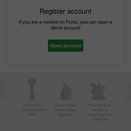
Register account
If you are a newbie on Forex, you can open a
demo account
Open account
 giới
Chương trình
Most Innovative
Forex Broker of
Best
 nhất ở
Liên kết Tốt nhất
Mobile Trading
the Year at
Techno
 2020
2020
Application
Money Expo Abu
Dhabi 2025