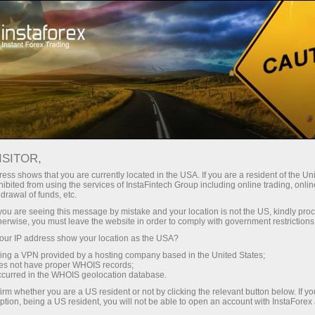
Giới thiệu về InstaForex
Tin tức công ty
THÔNG BÁO HỢP ĐỒNG
ISITOR,
TƯƠNG LAI SẼ HẾT HẠN
ess shows that you are currently located in the USA. If you are a resident of the Uni
ibited from using the services of InstaFintech Group including online trading, online
VÀO THÁNG 11 NĂM 2021
drawal of funds, etc.
k you are seeing this message by mistake and your location is not the US, kindly pro
herwise, you must leave the website in order to comply with government restrictions
ur IP address show your location as the USA?
sing a VPN provided by a hosting company based in the United States;
dịch
oes not have proper WHOIS records;
occurred in the WHOIS geolocation database.
irm whether you are a US resident or not by clicking the relevant button below. If y
mo
ption, being a US resident, you will not be able to open an account with InstaForex