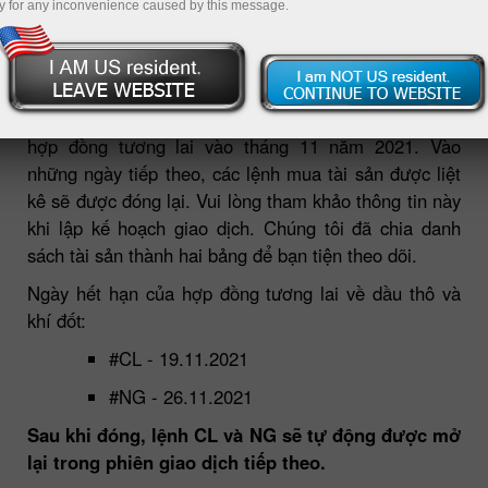
y for any inconvenience caused by this message.
05.11.2021 11:47 AM
Chúng tôi xin thông báo cho bạn về ngày hết hạn của
hợp đồng tương lai vào tháng 11 năm 2021. Vào
những ngày tiếp theo, các lệnh mua tài sản được liệt
kê sẽ được đóng lại. Vui lòng tham khảo thông tin này
khi lập kế hoạch giao dịch. Chúng tôi đã chia danh
sách tài sản thành hai bảng để bạn tiện theo dõi.
Ngày hết hạn của hợp đồng tương lai về dầu thô và
khí đốt:
#CL - 19.11.2021
#NG - 26.11.2021
Sau khi đóng, lệnh CL và NG sẽ tự động được mở
lại trong phiên giao dịch tiếp theo.