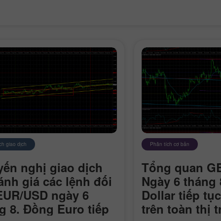
Tiền thưởng 30%
Gửi tiền May mắn
h giao dịch
Phân tích cơ bản
Tiền thưởng CLB
InstaForex
ến nghị giao dịch
Tổng quan G
ánh giá các lệnh đối
Ngày 6 tháng 
EUR/USD ngày 6
Dollar tiếp tụ
g 8. Đồng Euro tiếp
trên toàn thị 