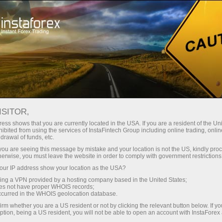
oản ngay lập tức
Tải nền tảng giao dịch Metatrader
 người mới bắt
Dành cho nhà đầu
Dành cho đối tác
Các chiế
đầu
tư
THƯƠNG MẠI IRELAND TĂNG TR
ISITOR,
ess shows that you are currently located in the USA. If you are a resident of the Uni
ibited from using the services of InstaFintech Group including online trading, online
drawal of funds, etc.
k you are seeing this message by mistake and your location is not the US, kindly pro
của Ireland tăng đáng kể trong tháng 3, do xuất khẩu tăn
herwise, you must leave the website in order to comply with government restrictions
từ Văn phòng Thống kê Trung ương cho thấy hôm thứ Hai.
ur IP address show your location as the USA?
mùa đã tăng lên 8,73 tỷ EUR trong tháng 3 từ 6,49 tỷ EUR t
sing a VPN provided by a hosting company based in the United States;
oes not have proper WHOIS records;
mại lớn nhất kể từ tháng 3 năm 2020, khi đạt 10,43 tỷ EUR.
occurred in the WHOIS geolocation database.
g 3, trong khi nhập khẩu giảm 2,0%. Trên cơ sở không điều 
irm whether you are a US resident or not by clicking the relevant button below. If y
ption, being a US resident, you will not be able to open an account with InstaForex
n lượt 37,0% và 20,0% trong tháng 3 so với một năm trước.