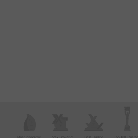
Most Innovative
Forex Broker of
Best Trading
Top 100 Truste