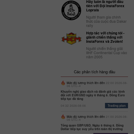
Hãy luôn là người đầu
tiên với Đội InstaForex
Loprais
Người tham gia chính
thức của cuộc đua Dakar
rally
Hợp tác với chúng tôi -
giành chiến thắng với
InstaForex và Zvolen!
Người chiến thắng giải
IIHF Continental Cup vào
năm 2005
Các phân tích hàng đầu
Mức độ tương thích lên đến
22:00 2026-08-
06 UTC--4
Khuyến nghị giao dịch và đánh giá các lệnh
đối với EUR/USD ngày 6 tháng 8. Đồng Euro
tiếp tục đà tăng
04:32 2026-08-06
Trading plan
Mức độ tương thích lên đến
21:00 2026-08-
06 UTC--4
Tổng quan GBP/USD. Ngày 6 tháng 8. Đồng
Dollar tiếp tục suy yếu trên toàn thị trường