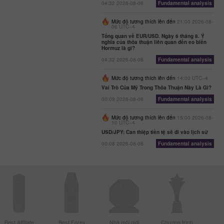
04:32 2026-08-06
Fundamental analysis
Mức độ tương thích lên đến
21:00 2026-08-
06 UTC--4
Tổng quan về EUR/USD. Ngày 6 tháng 8. Ý
nghĩa của thỏa thuận liên quan đến eo biển
Hormuz là gì?
04:32 2026-08-06
Fundamental analysis
Mức độ tương thích lên đến
14:00 UTC--4
Vai Trò Của Mỹ Trong Thỏa Thuận Này Là Gì?
00:09 2026-08-06
Fundamental analysis
Mức độ tương thích lên đến
15:00 2026-08-
10 UTC--4
USD/JPY: Can thiệp tiền tệ sẽ đi vào lịch sử
00:08 2026-08-06
Fundamental analysis
Best Affiliate
Best Forex
Nhà môi giới
Chương trình