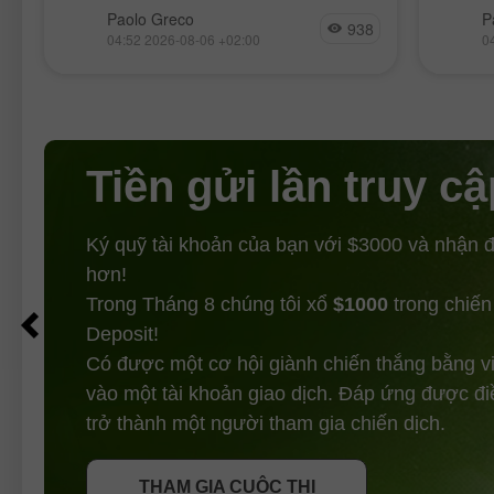
tục suy yếu
tục 
n
Cặp tiền tệ GBP/USD tiếp tục nhích
Vào thứ
Paolo Greco
P
938
tăng nhẹ vào ngày thứ Tư, điều này
EUR/US
04:52 2026-08-06 +02:00
0
hoàn toàn tự nhiên. Hôm qua, cả hai
định v
báo cáo từ Mỹ (vốn dĩ cũng
1,1542
Tiền gửi lần truy cậ
Ký quỹ tài khoản của bạn với $3000 và nhận
hơn!
Trong Tháng 8 chúng tôi xổ
$1000
trong chiến
Deposit!
Có được một cơ hội giành chiến thắng bằng v
vào một tài khoản giao dịch. Đáp ứng được đi
NHẬN THƯỞNG
trở thành một người tham gia chiến dịch.
THAM GIA CUỘC THI
THAM GIA CUỘC THI
THAM GIA CUỘC THI