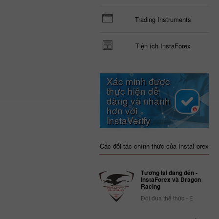
Trading Instruments
Tiện ích InstaForex
Xác minh được
thực hiện dễ
dàng và nhanh
hơn với
InstaVerify
Các đối tác chính thức của InstaForex
Tương lai đang đến -
InstaForex và Dragon
Racing
Đội đua thể thức - E