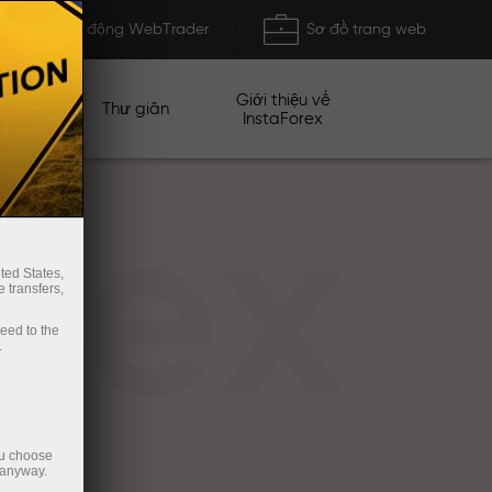
Khởi động WebTrader
Sơ đồ trang web
Giới thiệu về
n dịch
Thư giãn
InstaForex
rex
ted States,
 transfers,
ceed to the
.
ou choose
 anyway.