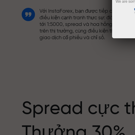
We are sorr
Với InstaForex, bạn được tiếp cận những
điều kiện cạnh tranh thực sự: đòn bẩy lên
tới 1:5000, spread và hoa hồng tốt nhất
trên thị trường, cùng điều kiện thuận lợi đ
giao dịch cổ phiếu và chỉ số.
Chúng tôi đã phát triển hệ thống thưởng
giúp giao dịch hấp dẫn hơn. Mỗi khách
ng giới
hàng InstaForex có thể nhận thưởng lên
tới 30% tiền nạp và tận dụng các chương
trình khuyến mãi và ưu đãi đặc biệt khác.
Spread cực t
Tốc độ trên đường đua và tốc độ giao
Thưởng 30%
dịch có cùng giá trị. Aleš Loprais mang
tinh thần quyết tâm và kỷ luật vào thế gi