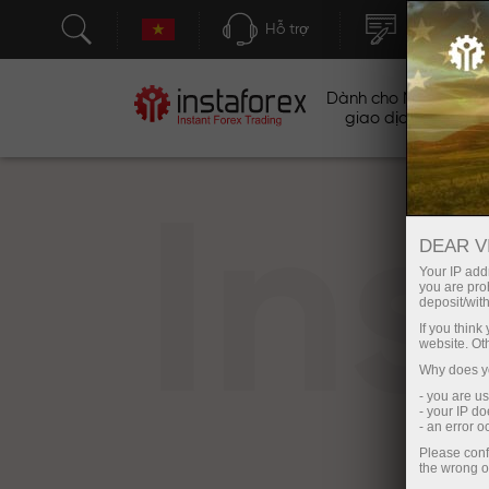
Hỗ trợ
Mở tài khoả
Dành cho Nhà
Ch
giao dịch
In
DEAR V
Your IP addr
you are proh
deposit/with
If you thin
website. Ot
Why does yo
- you are u
- your IP d
- an error 
Please conf
the wrong o