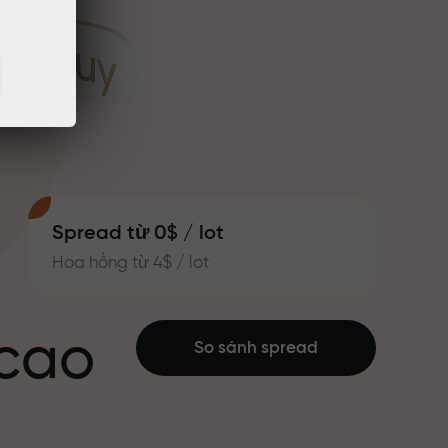
Spread từ 0$ / lot
Hoa hồng từ 4$ / lot
 cao
So sánh spread