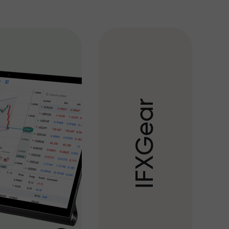
r
a
e
G
X
F
I