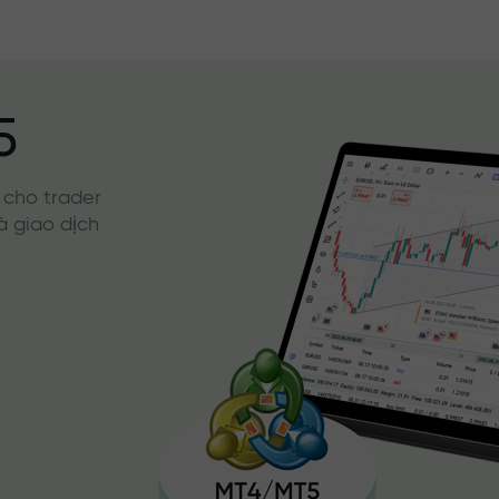
5
 cho trader
à giao dịch