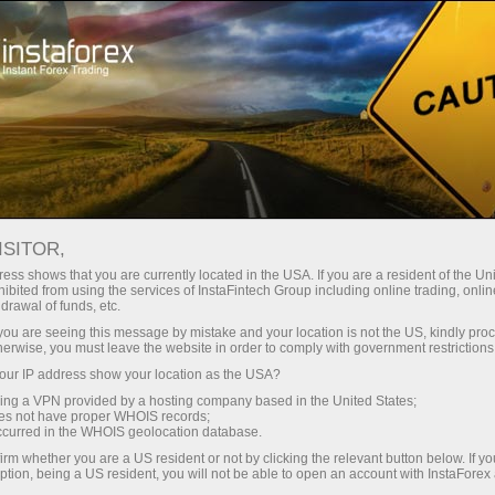
n ngay lập tức
Tải nền tảng giao dịch Metatrader
Dành cho nhà
o người mới
Dành cho đối tác
Các chiế
bắt đầu
đầu tư
staFo
ISITOR,
ess shows that you are currently located in the USA. If you are a resident of the Uni
ibited from using the services of InstaFintech Group including online trading, online
drawal of funds, etc.
k you are seeing this message by mistake and your location is not the US, kindly pro
herwise, you must leave the website in order to comply with government restrictions
ur IP address show your location as the USA?
sing a VPN provided by a hosting company based in the United States;
oes not have proper WHOIS records;
occurred in the WHOIS geolocation database.
irm whether you are a US resident or not by clicking the relevant button below. If y
ption, being a US resident, you will not be able to open an account with InstaForex