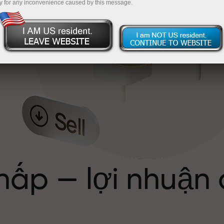
y for any inconvenience caused by this message.
ể
hấp — lợi nhuận
ới