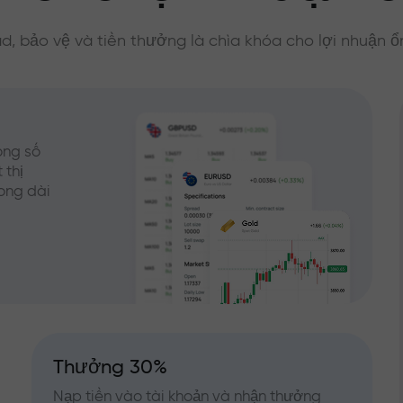
d, bảo vệ và tiền thưởng là chìa khóa cho lợi nhuận ổ
ong số
 thị
rong dài
Thưởng 30%
Nạp tiền vào tài khoản và nhận thưởng