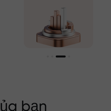
g tôi
của bạn