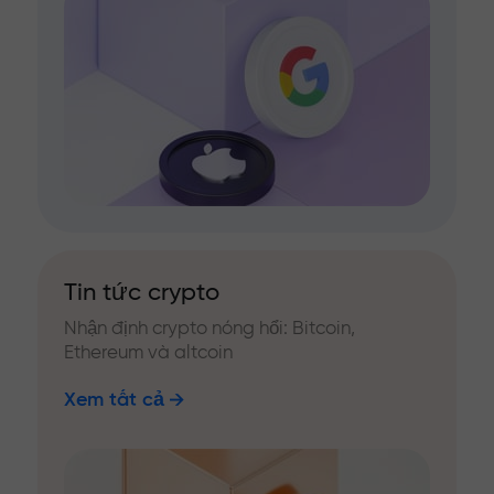
Tin tức crypto
Nhận định crypto nóng hổi: Bitcoin,
Ethereum và altcoin
Xem tất cả