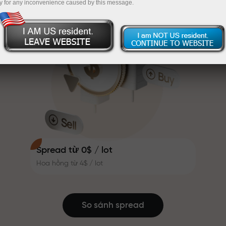
y for any inconvenience caused by this message.
thưởng giúp giao dịch hấp dẫn
InstaForex
Nạp $333 — chọn quà trị giá lên tới $1,500
hơn. Mỗi khách hàng InstaForex có
thể nhận thưởng lên tới 30% tiền
nạp và tận dụng các chương trình
Giao dịch không rủi ro — chúng tôi
khuyến mãi và ưu đãi đặc biệt
đảm bảo lợi nhuận của bạn
khác.
Tốc độ trên đường đua và tốc độ
Thưởng lên tới X1000 — hệ số nhân
giao dịch có cùng giá trị. Aleš
lớn nhất trên thị trường
Loprais mang tinh thần quyết tâm
và kỷ luật vào thế giới giao dịch,
với vai trò đối tác truyền cảm hứng
giúp khách hàng đạt được những
Spread từ 0$ / lot
mục tiêu tham vọng.
Hoa hồng từ 4$ / lot
Chúng tôi tặng quà thật, không
phải bonus hay mã khuyến mãi.
Mỗi khách hàng InstaForex có thể
So sánh spread
nhận iPhone, MacBook hoặc
chuyến du lịch mơ ước chỉ với một