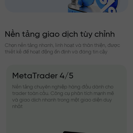
Nền tảng giao dịch tùy chỉnh
Chọn nền tảng nhanh, linh hoạt và thân thiện, được
thiết kế để hoạt động ổn định và đáng tin cậy
MetaTrader 4/5
Nền tảng chuyên nghiệp hàng đầu dành cho
trader toàn cầu. Công cụ phân tích mạnh mẽ
và giao dịch nhanh trong một giao diện duy
nhất