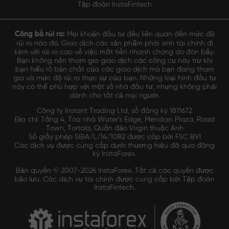
Tập đoàn InstaFintech
Công bố rủi ro:
Mọi khoản đầu tư đều liên quan đến mức độ
rủi ro nào đó. Giao dịch các sản phẩm phái sinh tài chính đi
kèm với rủi ro cao về việc mất tiền nhanh chóng do đòn bẩy.
Bạn không nên tham gia giao dịch các công cụ này trừ khi
bạn hiểu rõ bản chất của các giao dịch mà bạn đang tham
gia và mức độ rủi ro thực sự của bạn. Những loại hình đầu tư
này có thể phù hợp với một số nhà đầu tư, nhưng không phải
dành cho tất cả mọi người.
Công ty Instant Trading Ltd, số đăng ký 1811672
Địa chỉ: Tầng 4, Tòa nhà Water's Edge, Meridian Plaza, Road
Town, Tortola, Quần đảo Virgin thuộc Anh
Số giấy phép SIBA/L/14/1082 được cấp bởi FSC BVI
Các dịch vụ được cung cấp dưới thương hiệu đã qua đăng
ký InstaForex.
Bản quyền © 2007-2026 InstaForex. Tất cả các quyền được
bảo lưu. Các dịch vụ tài chính được cung cấp bởi Tập đoàn
InstaFintech.