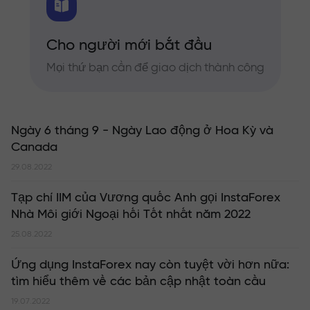
Cho người mới bắt đầu
Mọi thứ bạn cần để giao dịch thành công
Ngày 6 tháng 9 - Ngày Lao động ở Hoa Kỳ và
Canada
29.08.2022
Tạp chí IIM của Vương quốc Anh gọi InstaForex
Nhà Môi giới Ngoại hối Tốt nhất năm 2022
25.08.2022
Ứng dụng InstaForex nay còn tuyệt vời hơn nữa:
tìm hiểu thêm về các bản cập nhật toàn cầu
19.07.2022