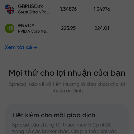
GBPUSD.fx
1.34876
1.34976
Great Britain Pound vs US Dollar
#NVDA
223.95
224.01
NVIDIA Corp Nasdaq Stock Exchange (Nasdaq) USD
Xem tất cả
Mọi thứ cho lợi nhuận của bạn
Spread, bảo vệ và tiền thưởng là chìa khóa cho lợi
nhuận ổn định
Tiết kiệm cho mỗi giao dịch
Spread của chúng tôi thuộc mức thấp nhất
trong số các broker khác. Chi phí thấp khi vào