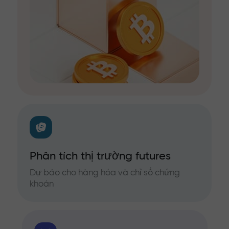
Phân tích thị trường futures
Dự báo cho hàng hóa và chỉ số chứng
khoán