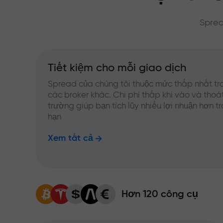
Sprea
Tiết kiệm cho mỗi giao dịch
Spread của chúng tôi thuộc mức thấp nhất tr
các broker khác. Chi phí thấp khi vào và thoát
trường giúp bạn tích lũy nhiều lợi nhuận hơn t
hạn
Xem tất cả
Hơn 120 công cụ