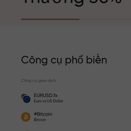
giao dịch, với vai trò đối tác truyền cảm
hứng giúp khách hàng đạt được những
cho mỗi lần n
mục tiêu tham vọng.
Chúng tôi tặng quà thật, không phải
Tốc độ
bonus hay mã khuyến mãi. Mỗi khách
hàng InstaForex có thể nhận iPhone,
MacBook hoặc chuyến du lịch mơ ước chỉ
Công cụ phổ biến
trong giao d
với một lần nạp tiền.
Công cụ giao dịch
đua
Chương trình bảo hiểm rủi ro sẽ hoàn trả
EURUSD.fx
thua lỗ và đảm bảo nhân ba lợi nhuận
Thưởng cho trader
Euro vs US Dollar
trong vòng 6 tháng. Giao dịch an tâm —
Jackpot quà 
vốn của bạn được bảo vệ!
Tham gia chương trình
#Bitcoin
InstaForex và gia tăng lợi nhuận
Bitcoin
của bạn