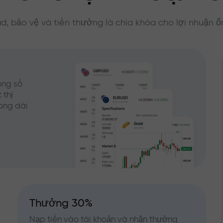
d, bảo vệ và tiền thưởng là chìa khóa cho lợi nhuận ổ
ong số
 thị
rong dài
Thưởng 30%
Nạp tiền vào tài khoản và nhận thưởng