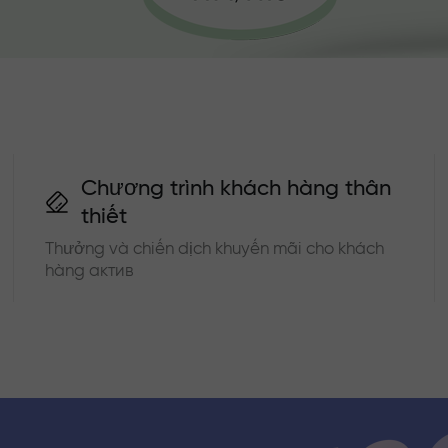
Chương trình khách hàng thân
thiết
Thưởng và chiến dịch khuyến mãi cho khách
hàng актив