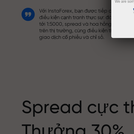
We are sorr
Với InstaForex, bạn được tiếp cận những
điều kiện cạnh tranh thực sự: đòn bẩy lên
tới 1:5000, spread và hoa hồng tốt nhất
trên thị trường, cùng điều kiện thuận lợi đ
giao dịch cổ phiếu và chỉ số.
Chúng tôi đã phát triển hệ thống thưởng
giúp giao dịch hấp dẫn hơn. Mỗi khách
ng giới
hàng InstaForex có thể nhận thưởng lên
tới 30% tiền nạp và tận dụng các chương
trình khuyến mãi và ưu đãi đặc biệt khác.
Spread cực t
Tốc độ trên đường đua và tốc độ giao
Thưởng 30%
dịch có cùng giá trị. Aleš Loprais mang
tinh thần quyết tâm và kỷ luật vào thế gi