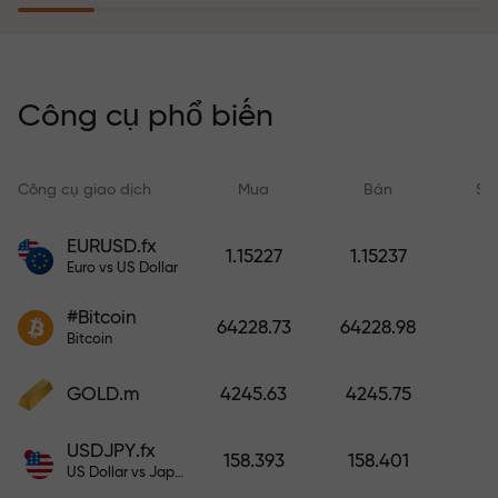
lần nạp tiền.
Chương trình bảo hiểm rủi ro sẽ
hoàn trả thua lỗ và đảm bảo nhân
Công cụ phổ biến
ba lợi nhuận trong vòng 6 tháng.
Giao dịch an tâm — vốn của bạn
được bảo vệ!
Công cụ giao dịch
Mua
Bán
Sp
EURUSD.fx
1.15227
1.15237
Euro vs US Dollar
Nạp tiền và nhận thưởng gấp
1.000 lần số tiền nạp. X1000 không
#Bitcoin
64228.73
64228.98
phải lỗi đánh máy. Số tiền nạp
Bitcoin
càng lớn, hệ số nhân càng cao.
GOLD.m
4245.63
4245.75
USDJPY.fx
158.393
158.401
US Dollar vs Japanese Yen