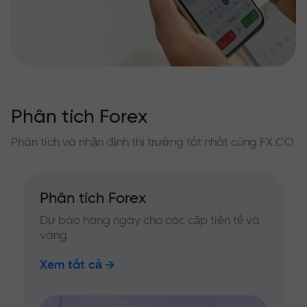
Phân tích Forex
Phân tích và nhận định thị trường tốt nhất cùng FX.CO
Phân tích Forex
Dự báo hàng ngày cho các cặp tiền tệ và
vàng
Xem tất cả