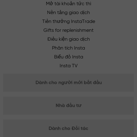
Mở tài khoản tức thì
Nền tảng giao dịch
Tiền thưởng InstaTrade
Gifts for replenishment
Điều kiện giao dịch
Phân tích Insta
Biểu đồ Insta
Insta TV
Dành cho người mới bắt đầu
Nhà đầu tư
Dành cho Đối tác