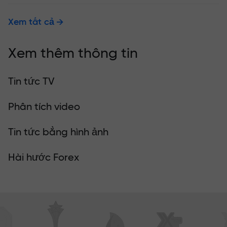
Xem tất cả
Xem thêm thông tin
Tin tức TV
Phân tích video
Tin tức bằng hình ảnh
Hài hước Forex