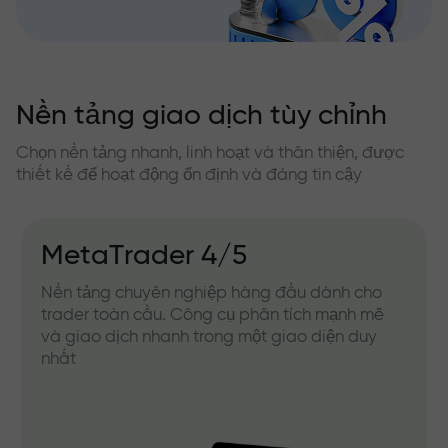
Nền tảng giao dịch tùy chỉnh
Chọn nền tảng nhanh, linh hoạt và thân thiện, được
thiết kế để hoạt động ổn định và đáng tin cậy
MetaTrader 4/5
Nền tảng chuyên nghiệp hàng đầu dành cho
trader toàn cầu. Công cụ phân tích mạnh mẽ
và giao dịch nhanh trong một giao diện duy
nhất