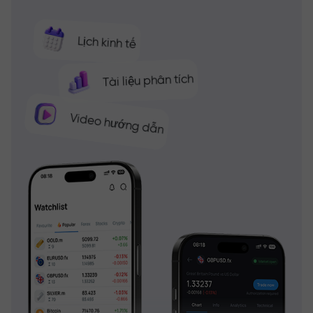
Lịch kinh tế
Tài liệu phân tích
Video hướng dẫn